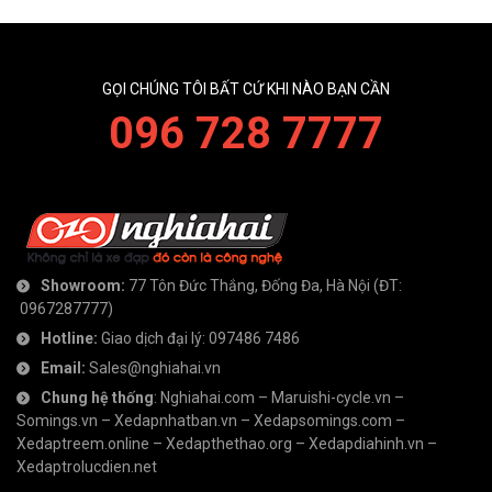
GỌI CHÚNG TÔI BẤT CỨ KHI NÀO BẠN CẦN
096 728 7777
Showroom:
77 Tôn Đức Thắng, Đống Đa, Hà Nội
(ĐT:
0967287777
)
Hotline:
Giao dịch đại lý:
097486 7486
Email:
Sales@nghiahai.vn
Chung hệ thống
:
Nghiahai.com
–
Maruishi-cycle.vn
–
Somings.vn
–
Xedapnhatban.vn
–
Xedapsomings.com
–
Xedaptreem.online
–
Xedapthethao.org
–
Xedapdiahinh.vn
–
Xedaptrolucdien.net