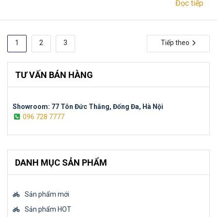
Đọc tiếp
Phân
1
2
3
Tiếp theo
trang
bài
TƯ VẤN BÁN HÀNG
viết
Showroom: 77 Tôn Đức Thắng, Đống Đa, Hà Nội
096 728 7777
DANH MỤC SẢN PHẨM
Sản phẩm mới
Sản phẩm HOT