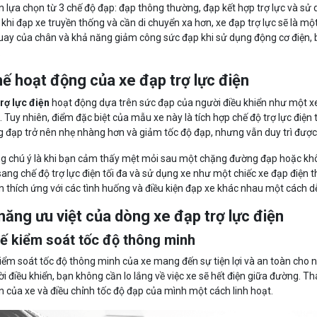
 lựa chọn từ 3 chế độ đạp: đạp thông thường, đạp kết hợp trợ lực và sử 
khi đạp xe truyền thống và cần di chuyển xa hơn, xe đạp trợ lực sẽ là m
uay của chân và khả năng giảm công sức đạp khi sử dụng động cơ điện, b
.
ế hoạt động của xe đạp trợ lực điện
rợ lực điện
hoạt động dựa trên sức đạp của người điều khiển như một x
. Tuy nhiên, điểm đặc biệt của mẫu xe này là tích hợp chế độ trợ lực điện
 đạp trở nên nhẹ nhàng hơn và giảm tốc độ đạp, nhưng vẫn duy trì được
g chú ý là khi bạn cảm thấy mệt mỏi sau một chặng đường đạp hoặc kh
ang chế độ trợ lực điện tối đa và sử dụng xe như một chiếc xe đạp điện th
 thích ứng với các tình huống và điều kiện đạp xe khác nhau một cách d
năng ưu việt của dòng xe đạp trợ lực điện
ế kiểm soát tốc độ thông minh
iểm soát tốc độ thông minh của xe mang đến sự tiện lợi và an toàn cho n
i điều khiển, bạn không cần lo lắng về việc xe sẽ hết điện giữa đường. 
n của xe và điều chỉnh tốc độ đạp của mình một cách linh hoạt.