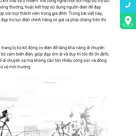
 khí thải và ô nhiễm. Với công nghệ mới tích hợp bộ trợ lực
thông thường, hoặc kết hợp sử dụng nguồn điện để đạp
 với mọi thành viên trong gia đình. Trong bài viết này,
đạp trợ lực điện chính hãng có giá cả phải chăng trên thị
 trang bị bộ kit động cơ điện để tăng khả năng di chuyển
 bộ cảm biến điện, giúp đạp êm ái và duy trì tốc độ ổn định,
thể di chuyển xa mà không cần tốn nhiều công sức và đồng
o vệ môi trường.