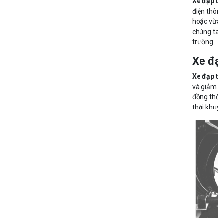
Xe đạp t
viết
điện thô
hoặc vừa
chúng ta
trường.
Xe đạ
Xe đạp t
và giảm 
đồng thờ
thời khu