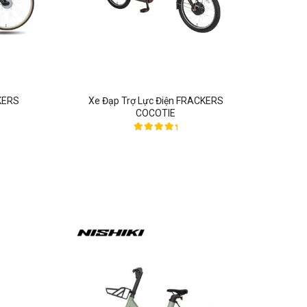
KERS
Xe Đạp Trợ Lực Điện FRACKERS
COCOTIE
Được xếp
hạng
5.00
5 sao