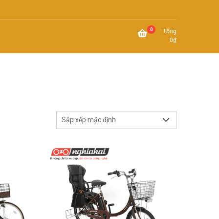
0
Tổng
0
₫