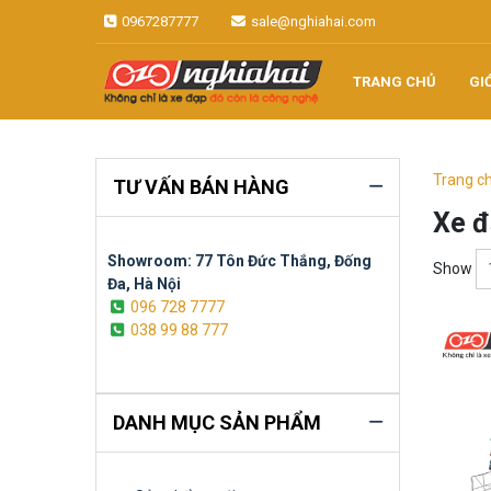
Skip
0967287777
sale@nghiahai.com
to
content
TRANG CHỦ
GI
Không chỉ là xe đạp, đó còn là
Xe đạp Nhật
công nghệ
Nghĩa Hải
Trang c
TƯ VẤN BÁN HÀNG
Xe đ
Showroom: 77 Tôn Đức Thắng, Đống
Show
Đa, Hà Nội
096 728 7777
038 99 88 777
DANH MỤC SẢN PHẨM