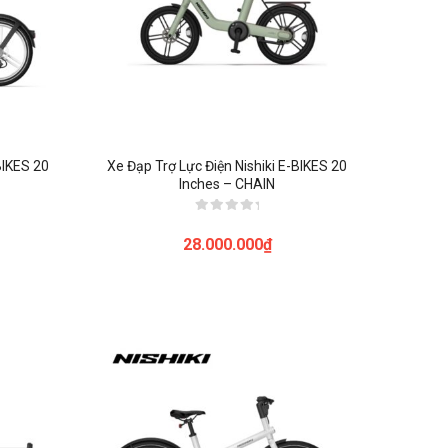
BIKES 20
Xe Đạp Trợ Lực Điện Nishiki E-BIKES 20
Inches – CHAIN
Được
xếp
28.000.000
₫
hạng
0
5
sao