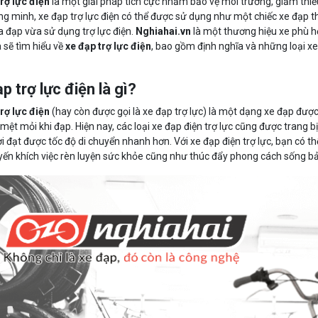
rợ lực điện
là một giải pháp tích cực nhằm bảo vệ môi trường, giảm thiểu
ng minh, xe đạp trợ lực điện có thể được sử dụng như một chiếc xe đạp 
 đạp vừa sử dụng trợ lực điện.
Nghiahai.vn
là một thương hiệu xe phù hợp
 sẽ tìm hiểu về
xe đạp trợ lực điện
, bao gồm định nghĩa và những loại xe 
p trợ lực điện là gì?
rợ lực điện
(hay còn được gọi là xe đạp trợ lực) là một dạng xe đạp được
mệt mỏi khi đạp. Hiện nay, các loại xe đạp điện trợ lực cũng được trang bị
i đạt được tốc độ di chuyển nhanh hơn. Với xe đạp điện trợ lực, bạn có 
yến khích việc rèn luyện sức khỏe cũng như thúc đẩy phong cách sống bả