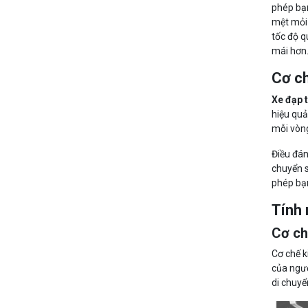
phép bạn
mệt mỏi 
tốc độ q
mái hơn
Cơ ch
Xe đạp t
hiệu quả
mỗi vòng
Điều đán
chuyển s
phép bạn
Tính 
Cơ ch
Cơ chế k
của ngườ
di chuyể