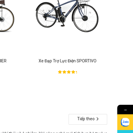
MIER
Xe Đạp Trợ Lực Điện SPORTIVO
Được xếp
hạng
5.00
5 sao
→
Tiếp theo