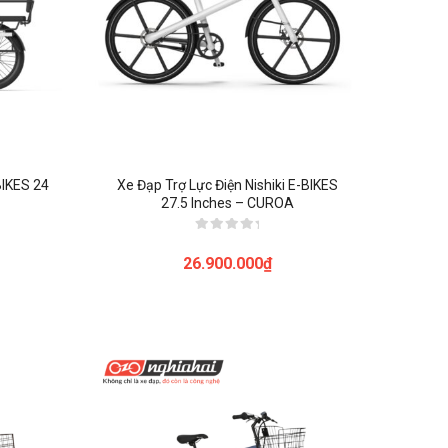
BIKES 24
Xe Đạp Trợ Lực Điện Nishiki E-BIKES
27.5 Inches – CUROA
Được
xếp
26.900.000
₫
hạng
0
5
sao