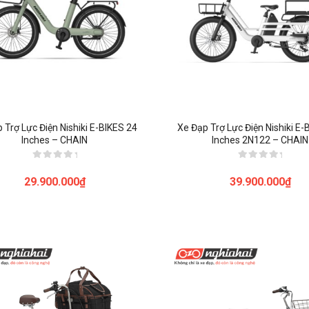
 Trợ Lực Điện Nishiki E-BIKES 24
Xe Đạp Trợ Lực Điện Nishiki E-
Inches – CHAIN
Inches 2N122 – CHAIN
Được
Được
xếp
xếp
29.900.000
₫
39.900.000
₫
hạng
hạng
0
0
5
5
sao
sao