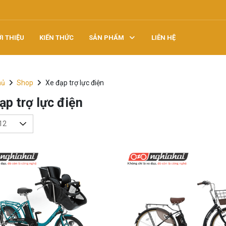
ỚI THIỆU
KIẾN THỨC
SẢN PHẨM
LIÊN HỆ
hủ
Shop
Xe đạp trợ lực điện
ạp trợ lực điện