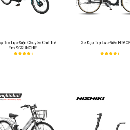
p Trợ Lực Điện Chuyên Chở Trẻ
Xe Đạp Trợ Lực Điện FRAC
Em SCRUNCHIE
Được xếp
Được xếp
hạng
hạng
5.00
5.00
5 sao
5 sao