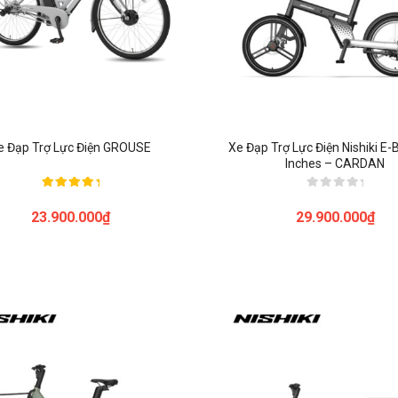
e Đạp Trợ Lực Điện GROUSE
Xe Đạp Trợ Lực Điện Nishiki E-
Inches – CARDAN
Được xếp
Được
hạng
xếp
23.900.000
₫
29.900.000
₫
5.00
hạng
5 sao
0
5
sao