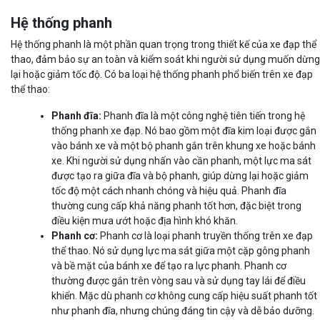
Hệ thống phanh
Hệ thống phanh là một phần quan trọng trong thiết kế của xe đạp thể
thao, đảm bảo sự an toàn và kiểm soát khi người sử dụng muốn dừng
lại hoặc giảm tốc độ. Có ba loại hệ thống phanh phổ biến trên xe đạp
thể thao:
Phanh đĩa:
Phanh đĩa là một công nghệ tiên tiến trong hệ
thống phanh xe đạp. Nó bao gồm một đĩa kim loại được gắn
vào bánh xe và một bộ phanh gắn trên khung xe hoặc bánh
xe. Khi người sử dụng nhấn vào cần phanh, một lực ma sát
được tạo ra giữa đĩa và bộ phanh, giúp dừng lại hoặc giảm
tốc độ một cách nhanh chóng và hiệu quả. Phanh đĩa
thường cung cấp khả năng phanh tốt hơn, đặc biệt trong
điều kiện mưa ướt hoặc địa hình khó khăn.
Phanh cơ:
Phanh cơ là loại phanh truyền thống trên xe đạp
thể thao. Nó sử dụng lực ma sát giữa một cặp gông phanh
và bề mặt của bánh xe để tạo ra lực phanh. Phanh cơ
thường được gắn trên vòng sau và sử dụng tay lái để điều
khiển. Mặc dù phanh cơ không cung cấp hiệu suất phanh tốt
như phanh đĩa, nhưng chúng đáng tin cậy và dễ bảo dưỡng.