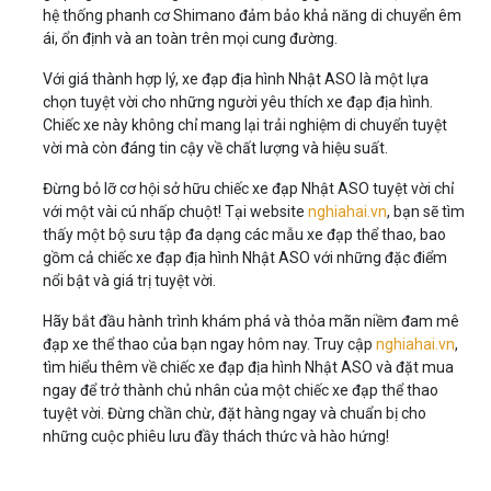
hệ thống phanh cơ Shimano đảm bảo khả năng di chuyển êm
ái, ổn định và an toàn trên mọi cung đường.
Với giá thành hợp lý, xe đạp địa hình Nhật ASO là một lựa
chọn tuyệt vời cho những người yêu thích xe đạp địa hình.
Chiếc xe này không chỉ mang lại trải nghiệm di chuyển tuyệt
vời mà còn đáng tin cậy về chất lượng và hiệu suất.
Đừng bỏ lỡ cơ hội sở hữu chiếc xe đạp Nhật ASO tuyệt vời chỉ
với một vài cú nhấp chuột! Tại website
nghiahai.vn
, bạn sẽ tìm
thấy một bộ sưu tập đa dạng các mẫu xe đạp thể thao, bao
gồm cả chiếc xe đạp địa hình Nhật ASO với những đặc điểm
nổi bật và giá trị tuyệt vời.
Hãy bắt đầu hành trình khám phá và thỏa mãn niềm đam mê
đạp xe thể thao của bạn ngay hôm nay. Truy cập
nghiahai.vn
,
tìm hiểu thêm về chiếc xe đạp địa hình Nhật ASO và đặt mua
ngay để trở thành chủ nhân của một chiếc xe đạp thể thao
tuyệt vời. Đừng chần chừ, đặt hàng ngay và chuẩn bị cho
những cuộc phiêu lưu đầy thách thức và hào hứng!