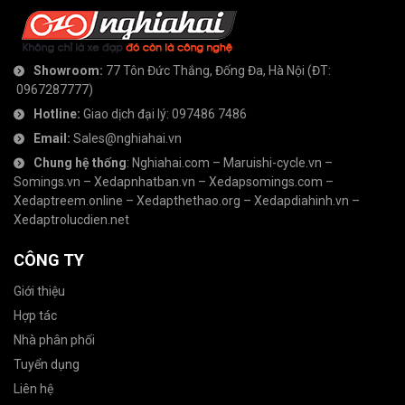
Showroom:
77 Tôn Đức Thắng, Đống Đa, Hà Nội
(ĐT:
0967287777
)
Hotline:
Giao dịch đại lý:
097486 7486
Email:
Sales@nghiahai.vn
Chung hệ thống
:
Nghiahai.com
–
Maruishi-cycle.vn
–
Somings.vn
–
Xedapnhatban.vn
–
Xedapsomings.com
–
Xedaptreem.online
–
Xedapthethao.org
–
Xedapdiahinh.vn
–
Xedaptrolucdien.net
CÔNG TY
Giới thiệu
Hợp tác
Nhà phân phối
Tuyển dụng
Liên hệ