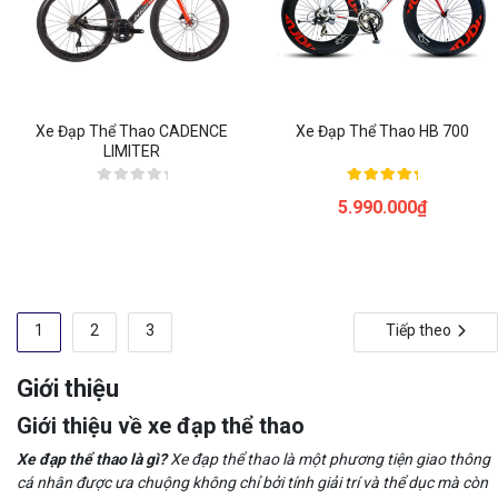
Xe Đạp Thể Thao CADENCE
Xe Đạp Thể Thao HB 700
LIMITER
Được
Được xếp
5.990.000
₫
xếp
hạng
hạng
5.00
0
5 sao
5
sao
Phân
1
2
3
Tiếp theo
trang
bài
Giới thiệu
viết
Giới thiệu về xe đạp thể thao
Xe đạp thể thao là gì?
Xe đạp thể thao là một phương tiện giao thông
cá nhân được ưa chuộng không chỉ bởi tính giải trí và thể dục mà còn