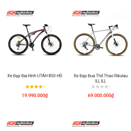
Xe Đạp Địa Hình UTAH 850-HD
Xe Đạp Đua Thể Thao Rikulau
ILL ILL
Được xếp
Được
19.990.000
₫
69.000.000
₫
hạng
xếp
5.00
hạng
5 sao
0
5
sao