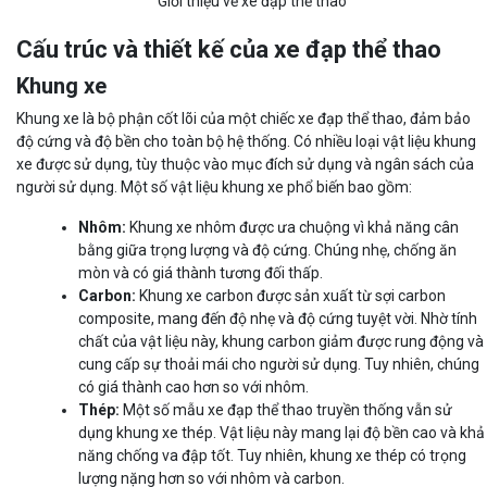
Giới thiệu về xe đạp thể thao
Cấu trúc và thiết kế của xe đạp thể thao
Khung xe
Khung xe là bộ phận cốt lõi của một chiếc xe đạp thể thao, đảm bảo
độ cứng và độ bền cho toàn bộ hệ thống. Có nhiều loại vật liệu khung
xe được sử dụng, tùy thuộc vào mục đích sử dụng và ngân sách của
người sử dụng. Một số vật liệu khung xe phổ biến bao gồm:
Nhôm:
Khung xe nhôm được ưa chuộng vì khả năng cân
bằng giữa trọng lượng và độ cứng. Chúng nhẹ, chống ăn
mòn và có giá thành tương đối thấp.
Carbon:
Khung xe carbon được sản xuất từ sợi carbon
composite, mang đến độ nhẹ và độ cứng tuyệt vời. Nhờ tính
chất của vật liệu này, khung carbon giảm được rung động và
cung cấp sự thoải mái cho người sử dụng. Tuy nhiên, chúng
có giá thành cao hơn so với nhôm.
Thép:
Một số mẫu xe đạp thể thao truyền thống vẫn sử
dụng khung xe thép. Vật liệu này mang lại độ bền cao và khả
năng chống va đập tốt. Tuy nhiên, khung xe thép có trọng
lượng nặng hơn so với nhôm và carbon.