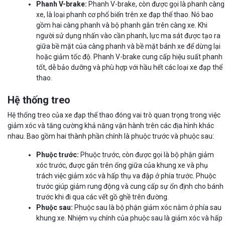
Phanh V-brake:
Phanh V-brake, còn được gọi là phanh càng
xe, là loại phanh cơ phổ biến trên xe đạp thể thao. Nó bao
gồm hai càng phanh và bộ phanh gắn trên càng xe. Khi
người sử dụng nhấn vào cần phanh, lực ma sát được tạo ra
giữa bề mặt của càng phanh và bề mặt bánh xe để dừng lại
hoặc giảm tốc độ. Phanh V-brake cung cấp hiệu suất phanh
tốt, dễ bảo dưỡng và phù hợp với hầu hết các loại xe đạp thể
thao.
Hệ thống treo
Hệ thống treo của xe đạp thể thao đóng vai trò quan trọng trong việc
giảm xóc và tăng cường khả năng vận hành trên các địa hình khác
nhau. Bao gồm hai thành phần chính là phuộc trước và phuộc sau:
Phuộc trước:
Phuộc trước, còn được gọi là bộ phận giảm
xóc trước, được gắn trên ống giữa của khung xe và phụ
trách việc giảm xóc và hấp thụ va đập ở phía trước. Phuộc
trước giúp giảm rung động và cung cấp sự ổn định cho bánh
trước khi đi qua các vết gồ ghề trên đường.
Phuộc sau:
Phuộc sau là bộ phận giảm xóc nằm ở phía sau
khung xe. Nhiệm vụ chính của phuộc sau là giảm xóc và hấp