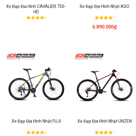
Xe Đạp Địa Hình CAVALIER 750-
Xe Đạp Địa Hình Nhật ASO
HD
Được xếp
Được xếp
6.890.000
₫
hạng
hạng
5.00
5.00
5 sao
5 sao
Xe Đạp Địa Hình Nhật FUJI
Xe Đạp Địa Hình Nhật UNZEN