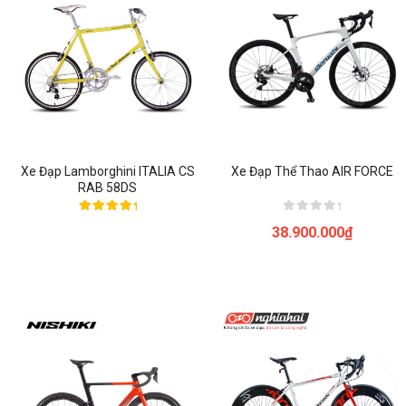
Xe Đạp Lamborghini ITALIA CS
Xe Đạp Thể Thao AIR FORCE
RAB 58DS
Được xếp
Được
38.900.000
₫
hạng
xếp
5.00
hạng
5 sao
0
5
sao