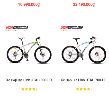
Được xếp
Được xếp
10.990.000
₫
22.490.000
₫
hạng
hạng
5.00
5.00
5 sao
5 sao
Xe Đạp Địa Hình UTAH 300-HD
Xe Đạp Địa Hình UTAH 700-HD
Được xếp
Được xếp
hạng
hạng
5.00
5.00
5 sao
5 sao