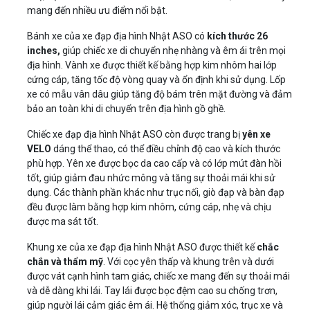
mang đến nhiều ưu điểm nổi bật.
Bánh xe của xe đạp địa hình Nhật ASO có
kích thước 26
inches,
giúp chiếc xe di chuyển nhẹ nhàng và êm ái trên mọi
địa hình. Vành xe được thiết kế bằng hợp kim nhôm hai lớp
cứng cáp, tăng tốc độ vòng quay và ổn định khi sử dụng. Lốp
xe có mẫu vân dâu giúp tăng độ bám trên mặt đường và đảm
bảo an toàn khi di chuyển trên địa hình gồ ghề.
Chiếc xe đạp địa hình Nhật ASO còn được trang bị
yên xe
VELO
dáng thể thao, có thể điều chỉnh độ cao và kích thước
phù hợp. Yên xe được bọc da cao cấp và có lớp mút đàn hồi
tốt, giúp giảm đau nhức mông và tăng sự thoải mái khi sử
dụng. Các thành phần khác như trục nối, giò đạp và bàn đạp
đều được làm bằng hợp kim nhôm, cứng cáp, nhẹ và chịu
được ma sát tốt.
Khung xe của xe đạp địa hình Nhật ASO được thiết kế
chắc
chắn và thẩm mỹ
. Với cọc yên thấp và khung trên và dưới
được vát cạnh hình tam giác, chiếc xe mang đến sự thoải mái
và dễ dàng khi lái. Tay lái được bọc đệm cao su chống trơn,
giúp người lái cảm giác êm ái. Hệ thống giảm xóc, trục xe và