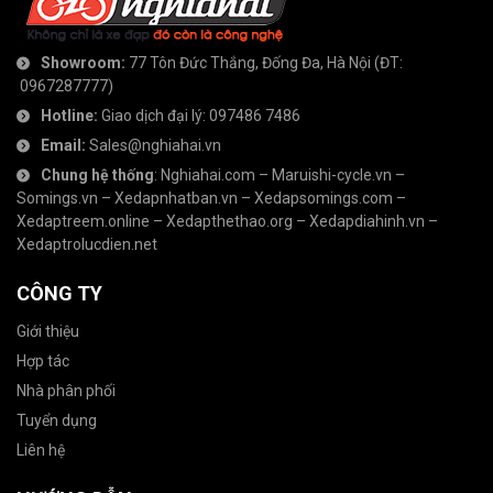
Showroom:
77 Tôn Đức Thắng, Đống Đa, Hà Nội
(ĐT:
0967287777
)
Hotline:
Giao dịch đại lý:
097486 7486
Email:
Sales@nghiahai.vn
Chung hệ thống
:
Nghiahai.com
–
Maruishi-cycle.vn
–
Somings.vn
–
Xedapnhatban.vn
–
Xedapsomings.com
–
Xedaptreem.online
–
Xedapthethao.org
–
Xedapdiahinh.vn
–
Xedaptrolucdien.net
CÔNG TY
Giới thiệu
Hợp tác
Nhà phân phối
Tuyển dụng
Liên hệ