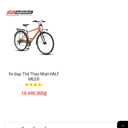
Xe Đạp Thể Thao Nhật HALF
MILER
Được xếp
10.490.000
₫
hạng
5.00
5 sao
→