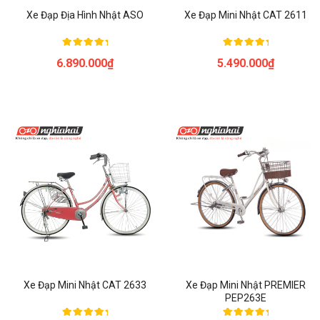
Xe Đạp Địa Hình Nhật ASO
Xe Đạp Mini Nhật CAT 2611
Được xếp
Được xếp
6.890.000
₫
5.490.000
₫
hạng
hạng
5.00
5.00
5 sao
5 sao
Xe Đạp Mini Nhật CAT 2633
Xe Đạp Mini Nhật PREMIER
PEP263E