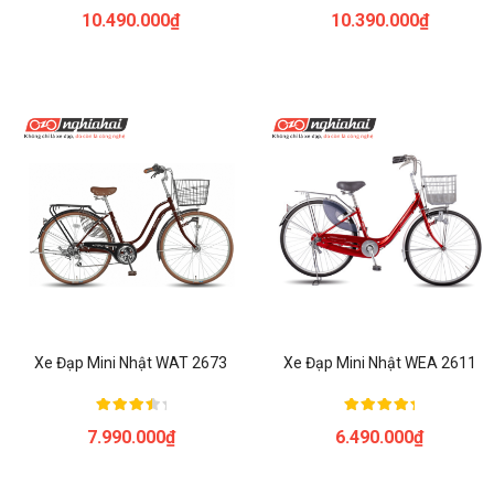
Được xếp
Được xếp
10.490.000
₫
10.390.000
₫
hạng
hạng
5.00
5.00
5 sao
5 sao
Xe Đạp Mini Nhật WAT 2673
Xe Đạp Mini Nhật WEA 2611
Được
Được xếp
7.990.000
₫
6.490.000
₫
xếp
hạng
hạng
5.00
4.00
5 sao
5 sao