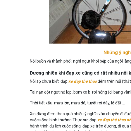
Những ý nghĩ
Nỗi buồn về thành phố : nghi ngút khói bếp của ngôi làn
Đương nhiên khi đạp xe cũng có rất nhiều nỗi k
Nỗi sợ chưa biết :đạp
xe đạp thể thao
đêm trên núi (thật
Tai nạn đột ngột:nổ lốp ,bơm xe bị rơi hỏng (đi bằng v
Thời tiết xấu: mưa lớn, mưa đá, tuyết rơi dày, lở đất …
Xin đừng đem theo quá nhiều ý nghĩa vào chuyến đi đường
cuộc sống bình thường.Thực sự, đạp
xe đạp thể thao n
hành trình du lịch cuộc sống, đạp xe trên đường, đi qu