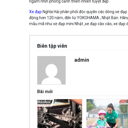
ngắm nhìn phong cảnh thiên nhiên tuyệt đẹp .
Xe đạp
Nghĩa Hải phân phối độc quyền các dòng xe đạp N
động hơn 120 năm, đến từ YOKOHAMA , Nhật Bản. Hãng x
mẫu mã như xe đạp mini Nhật ,xe đạp cào cào, xe đạp đị
Biên tập viên
admin
Bài mới