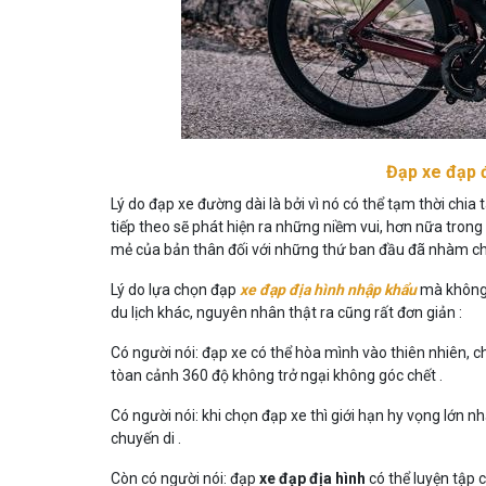
Đạp xe đạp đ
Lý do đạp xe đường dài là bởi vì nó có thể tạm thời chia
tiếp theo sẽ phát hiện ra những niềm vui, hơn nữa trong
mẻ của bản thân đối với những thứ ban đầu đã nhàm ch
Lý do lựa chọn đạp
xe đạp địa hình nhập khẩu
mà không p
du lịch khác, nguyên nhân thật ra cũng rất đơn giản :
Có người nói: đạp xe có thể hòa mình vào thiên nhiên,
tòan cảnh 360 độ không trở ngại không góc chết .
Có người nói: khi chọn đạp xe thì giới hạn hy vọng lớn
chuyến di .
Còn có người nói: đạp
xe đạp địa hình
có thể luyện tập 