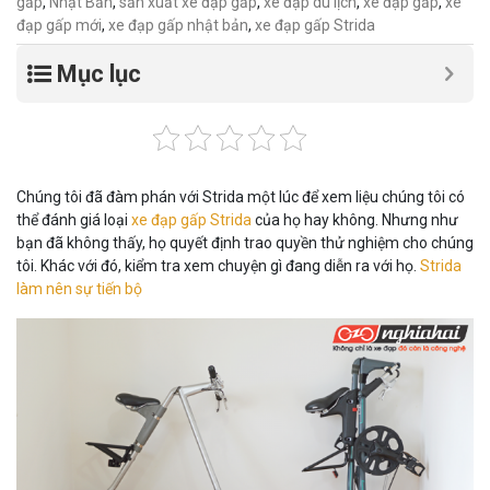
gấp
,
Nhật Bản
,
sản xuất xe đạp gấp
,
xe đạp du lịch
,
xe đạp gấp
,
xe
đạp gấp mới
,
xe đạp gấp nhật bản
,
xe đạp gấp Strida
Mục lục
Chúng tôi đã đàm phán với Strida một lúc để xem liệu chúng tôi có
thể đánh giá loại
xe đạp gấp Strida
của họ hay không. Nhưng như
bạn đã không thấy, họ quyết định trao quyền thử nghiệm cho chúng
tôi. Khác với đó, kiểm tra xem chuyện gì đang diễn ra với họ.
Strida
làm nên sự tiến bộ