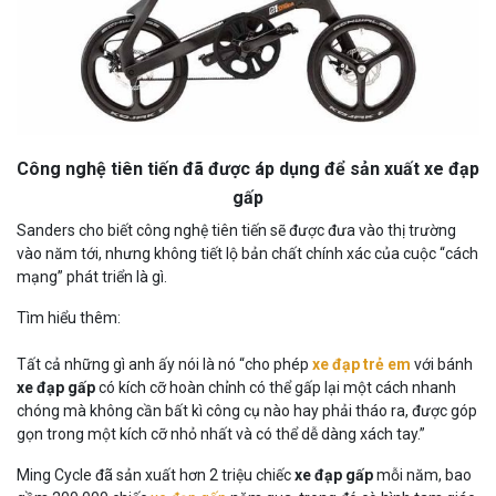
Công nghệ tiên tiến đã được áp dụng để sản xuất xe đạp
gấp
Sanders cho biết công nghệ tiên tiến sẽ được đưa vào thị trường
vào năm tới, nhưng không tiết lộ bản chất chính xác của cuộc “cách
mạng” phát triển là gì.
Tìm hiểu thêm:
SỰ
TIẾNG
NHỮNG
SỰ
Tất cả những gì anh ấy nói là nó “cho phép
xe đạp trẻ em
với bánh
KIỆN
CHUÔNG
ĐIỀU
CÂN
xe đạp gấp
có kích cỡ hoàn chỉnh có thể gấp lại một cách nhanh
CRITICAL
THỨC
CHÚNG
BẰNG
chóng mà không cần bất kì công cụ nào hay phải tháo ra, được góp
MASS
TỈNH
TÔI
gọn trong một kích cỡ nhỏ nhất và có thể dễ dàng xách tay.”
(KHỐI
SỰ
LÀM
LƯỢNG
TỰ
VÌ
Ming Cycle đã sản xuất hơn 2 triệu chiếc
xe đạp gấp
mỗi năm, bao