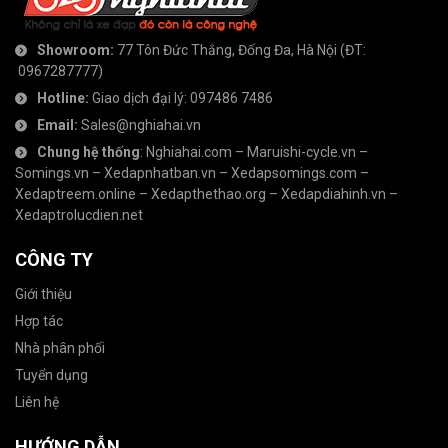
Showroom:
77 Tôn Đức Thắng, Đống Đa, Hà Nội
(ĐT:
0967287777
)
Hotline:
Giao dịch đại lý:
097486 7486
Email:
Sales@nghiahai.vn
Chung hệ thống
:
Nghiahai.com
–
Maruishi-cycle.vn
–
Somings.vn
–
Xedapnhatban.vn
–
Xedapsomings.com
–
Xedaptreem.online
–
Xedapthethao.org
–
Xedapdiahinh.vn
–
Xedaptrolucdien.net
CÔNG TY
Giới thiệu
Hợp tác
Nhà phân phối
Tuyển dụng
Liên hệ
HƯỚNG DẪN