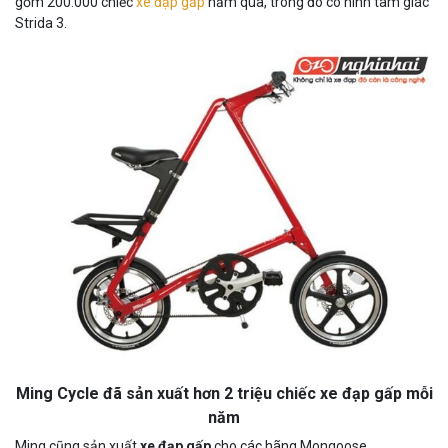
TỚI
DO
THỜI
gồm 200.000 chiếc
xe đạp gấp
năm qua, trong đó cò hình tam giác
HẠN)
TIẾT
Strida 3.
HOẠT
KHẮC
ĐỘNG
NGHIỆT
NHƯ
THẾ
NÀO
Ming Cycle đã sản xuất hơn 2 triệu chiếc xe đạp gấp mỗi
năm
Ming cũng sản xuất
xe đạp gấp
cho các hãng Mongoose,