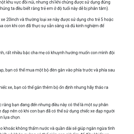
 một khu vực đồi núi, nhưng chỉ khi chúng được sử dụng đúng
úng ta đều biết rằng trẻ em ở độ tuổi này dễ bị phân tâm).
xe 20inch và thường loại xe này được sử dụng cho trẻ 5 hoặc
của con khi con đã thực sự sẵn sàng và đủ kinh nghiệm để
nh, rất nhiều bậc cha mẹ có khuynh hướng muốn con mình đội
đạp, bạn có thể mua một bộ đèn gắn vào phía trước và phía sau
hiếc xe, bạn có thể gắn thêm bộ ổn định nhưng hãy tháo ra
c rằng bạn đang đến nhưng điều này có thể là một sự phân
e đạp nên có khi con bạn đã có thể sử dụng chiếc xe đạp người
on lựa chọn.
 áo khoác không thấm nước và quần dài sẽ giúp ngăn ngừa tình