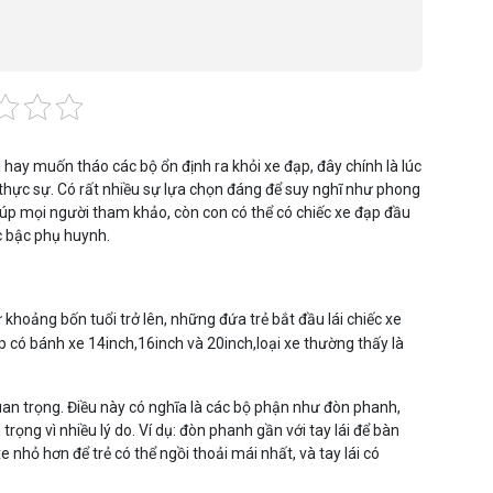
ay muốn tháo các bộ ổn định ra khỏi xe đạp, đây chính là lúc
thực sự. Có rất nhiều sự lựa chọn đáng để suy nghĩ như phong
 giúp mọi người tham khảo, còn con có thể có chiếc xe đạp đầu
c bậc phụ huynh.
 khoảng bốn tuổi trở lên, những đứa trẻ bắt đầu lái chiếc xe
p có bánh xe 14inch,16inch và 20inch,loại xe thường thấy là
uan trọng. Điều này có nghĩa là các bộ phận như đòn phanh,
n trọng vì nhiều lý do. Ví dụ: đòn phanh gần với tay lái để bàn
 nhỏ hơn để trẻ có thể ngồi thoải mái nhất, và tay lái có