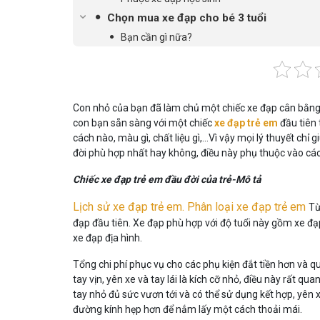
Chọn mua xe đạp cho bé 3 tuổi
Bạn cần gì nữa?
Con nhỏ của bạn đã làm chủ một chiếc xe đạp cân bằng h
con bạn sẵn sàng với một chiếc
xe đạp trẻ em
đầu tiên 
cách nào, màu gì, chất liệu gì,…Vì vậy mọi lý thuyết chỉ
đời phù hợp nhất hay không, điều này phụ thuộc vào cá
Chiếc xe đạp trẻ em đầu đời của trẻ-Mô tả
Lịch sử xe đạp trẻ em. Phân loại xe đạp trẻ em
Từ
đạp đầu tiên. Xe đạp phù hợp với độ tuổi này gồm xe đạ
xe đạp địa hình.
Tổng chi phí phục vụ cho các phụ kiện đắt tiền hơn và q
tay vịn, yên xe và tay lái là kích cỡ nhỏ, điều này rất qua
tay nhỏ đủ sức vươn tới và có thể sử dụng kết hợp, yên xe
đường kính hẹp hơn để nắm lấy một cách thoải mái.