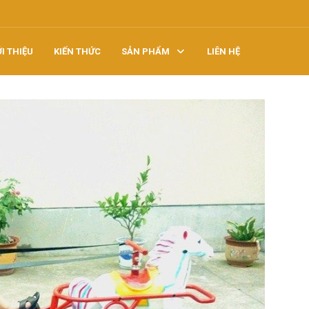
ỚI THIỆU
KIẾN THỨC
SẢN PHẨM
LIÊN HỆ