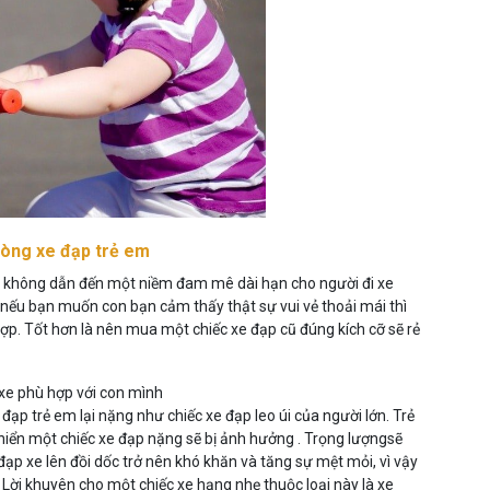
dòng xe đạp trẻ em
ẽ không dẫn đến một niềm đam mê dài hạn cho người đi xe
 nếu bạn muốn con bạn cảm thấy thật sự vui vẻ thoải mái thì
hợp. Tốt hơn là nên mua một chiếc xe đạp cũ đúng kích cỡ sẽ rẻ
 xe phù hợp với con mình
ạp trẻ em lại nặng như chiếc xe đạp leo úi của người lớn. Trẻ
hiển một chiếc xe đạp nặng sẽ bị ảnh hưởng . Trọng lượngsẽ
đạp xe lên đồi dốc trở nên khó khăn và tăng sự mệt mỏi, vì vậy
 Lời khuyên cho một chiếc xe hạng nhẹ thuộc loại này là xe