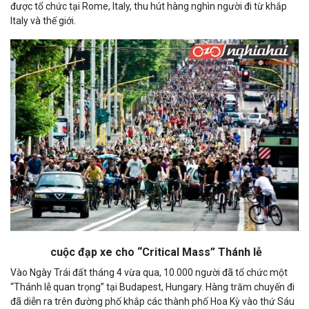
ĐẠP
KHUÔN
TIÊU
được tổ chức tại Rome, Italy, thu hút hàng nghìn người đi từ khắp
CHỈ
VIÊN
CỰC
Italy và thế giới.
BẰNG
THÂN
X
NHỮNG
THIỆN
MỘT
ĐỒNG
VỚI
SỰ
XU
XE
TIÊU
ĐẠP
CỰC=
MỘT
SỰ
TÍCH
CỰC
cuộc đạp xe cho “Critical Mass” Thánh lễ
Vào Ngày Trái đất tháng 4 vừa qua, 10.000 người đã tổ chức một
“Thánh lễ quan trọng” tại Budapest, Hungary. Hàng trăm chuyến đi
đã diễn ra trên đường phố khắp các thành phố Hoa Kỳ vào thứ Sáu