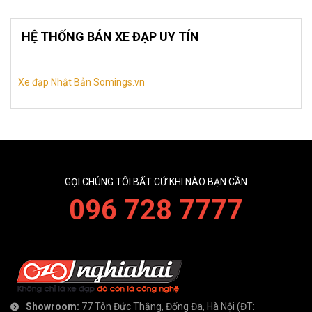
HỆ THỐNG BÁN XE ĐẠP UY TÍN
Xe đạp Nhật Bản Somings.vn
GỌI CHÚNG TÔI BẤT CỨ KHI NÀO BẠN CẦN
096 728 7777
Showroom:
77 Tôn Đức Thắng, Đống Đa, Hà Nội
(ĐT: