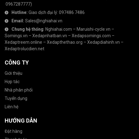
0967287777
)
Hotline:
Giao dịch đại lý:
097486 7486
Email:
Sales@nghiahai.vn
Chung hệ thống
:
Nghiahai.com
–
Maruishi-cycle.vn
–
Somings.vn
–
Xedapnhatban.vn
–
Xedapsomings.com
–
Xedaptreem.online
–
Xedapthethao.org
–
Xedapdiahinh.vn
–
Xedaptrolucdien.net
CÔNG TY
Giới thiệu
Hợp tác
Nhà phân phối
Tuyển dụng
Liên hệ
HƯỚNG DẪN
Đặt hàng