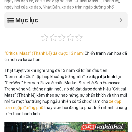
ngày hội đạp xe
,
các cuộc đạp xe cho “Critical Mass” (Thánh lễ)
,
ngày hội của xe đạp
,
Nhật Bản
,
xe đạp tràn ngập đường phố
Mục lục
“Critical Mass” (Thánh Lễ) đã được 13 năm
: Chiến tranh văn hóa đã
cũ hơn và lùi xa hơn.
Thật tuyệt vời khi nghĩ rằng đã 13 năm kể từ lần đầu tiên
“Commute Clot” tập hợp khoảng 50 người đi
xe đạp địa hình
tại
“PeeWee” Herman Plaza ở chân Market Street ở San Francisco.
Trong vòng vài tháng ngắn ngủi, nó đã đạt được danh hiệu “Critical
Mass” (Thánh lễ) kèm theo sự hào hứng, sự phấn khích và tính mới
mẻ từ một “sự trùng hợp ngẫu nhiên có tổ chức” làm cho
xe đạp
tràn ngập đường phố
thay vì xe hơi đang tự phát triển nhanh chóng
trên toàn hành tinh.