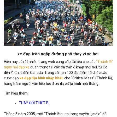
xe đạp tràn ngập đường phố thay vì xe hơi
Hiện nay có rất nhiều trang web cung cấp tài liệu cho các
“Thánh lễ”
ngày hội đạp xe
quan trọng tại các thị trấn ở khắp mọi nơi, từ Úc
đến Ý, Chilê đến Canada. Trong số hơn 400 địa điểm tổ chức các
cuộc đạp
xe đạp địa hình nhập khẩu
cho “Critical Mass” (Thánh lễ),
hàng trăm người vẫn tiếp tục đi
xe đạp địa hình
mỗi tháng.
Tìm hiểu thêm:
ĐỘT
THAY ĐỔI THIẾT BỊ
NHIÊN,
XÂY
MỘT
XE
DỰNG
SỰ
Tháng 5 năm 2005, một “Thánh lễ quan trọng xuyên lục địa” đã