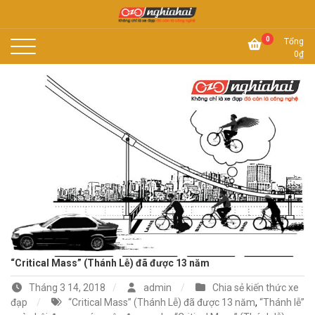
Skip
to
Không chỉ là xe đạp, đó còn là công nghệ
content
Xe đạp Nhật Nghĩa Hải
0
Tổng
0
₫
“Critical Mass” (Thánh Lễ) đã được 13 năm
Tháng 3 14, 2018
admin
Chia sẻ kiến thức xe
đạp
“Critical Mass” (Thánh Lễ) đã được 13 năm
,
“Thánh lễ”