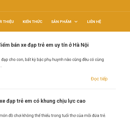
ỚI THIỆU
KIẾN THỨC
SẢN PHẨM
LIÊN HỆ
iểm bán xe đạp trẻ em uy tín ở Hà Nội
e đạp cho con, bất kỳ bậc phụ huynh nào cũng đều có cùng
:…
Đọc tiếp
 xe đạp trẻ em có khung chịu lực cao
món đồ chơi không thể thiếu trong tuổi thơ của mỗi đứa trẻ.