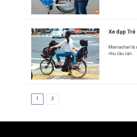
Xe đạp Trẻ
Mamachari là x
nhu cầu vận…
Phân
1
2
trang
bài
viết