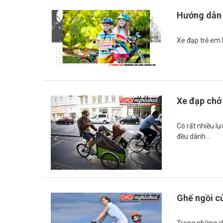
Hướng dẫn 
Xe đạp trẻ em l
Xe đạp chở 
Có rất nhiều l
đều dành…
Ghế ngồi c
Trong những ch