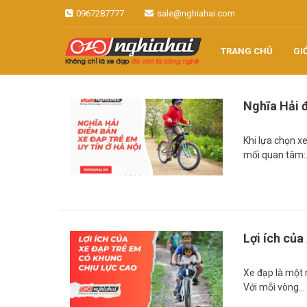
Skip
0967287777
sale@nghiahai.com
to
content
TRANG CHỦ
GI
Không chỉ là xe đạp, đó còn là
Xe đạp Nhật
công nghệ
Nghĩa Hải đ
Nghĩa Hải
Khi lựa chọn x
mối quan tâm
Lợi ích của
Xe đạp là một 
Với mỗi vòng…