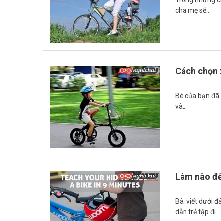
cha mẹ sẽ…
Cách chọn x
Bé của bạn đã 
và…
Làm nào để
Bài viết dưới 
dẫn trẻ tập đi…