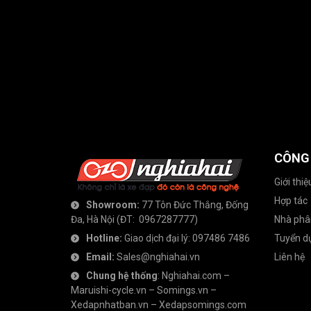
CÔNG
Giới thiệ
Hợp tác
Showroom:
77 Tôn Đức Thắng, Đống
Đa, Hà Nội
(ĐT:
0967287777
)
Nhà phâ
Hotline:
Giao dịch đại lý:
097486 7486
Tuyển d
Email:
Sales@nghiahai.vn
Liên hệ
Chung hệ thống
:
Nghiahai.com
–
Maruishi-cycle.vn
–
Somings.vn
–
Xedapnhatban.vn
–
Xedapsomings.com