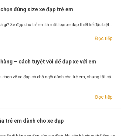
chọn đúng size xe đạp trẻ em
à gì? Xe đạp cho trẻ em là một loại xe đạp thiết kế đặc biệt…
Đọc tiếp
hàng – cách tuyệt vời để đạp xe với em
ựa chọn về xe đạp có chỗ ngồi dành cho trẻ em, nhưng tất cả
Đọc tiếp
ủa trẻ em dành cho xe đạp
uyến đi bằng xe đạp của gia đình, khi các bé chưa thể đạp xe,