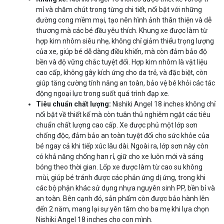
mỉ và chăm chút trong từng chi tiết, nổi bật với những
đường cong mềm mại, tạo nên hình ảnh thân thiện và dễ
thương mà các bé đều yêu thích. Khung xe được làm từ
hợp kim nhôm siêu nhẹ, không chỉ giảm thiểu trọng lượng
của xe, giúp bé dễ dàng điều khiển, mà còn đảm bảo độ
bền và độ vững chắc tuyệt đối. Hợp kim nhôm là vật liệu
cao cấp, không gây kích ứng cho da trẻ, và đặc biệt, còn
giúp tăng cường tính năng an toàn, bảo vệ bé khỏi các tác
động ngoại lực trong suốt quá trình đạp xe.
Tiêu chuẩn chất lượng:
Nishiki Angel 18 inches không chỉ
nổi bật về thiết kế mà còn tuân thủ nghiêm ngặt các tiêu
chuẩn chất lượng cao cấp. Xe được phủ một lớp sơn
chống độc, đảm bảo an toàn tuyệt đối cho sức khỏe của
bé ngay cả khi tiếp xúc lâu dài. Ngoài ra, lớp sơn này còn
có khả năng chống han rỉ, giữ cho xe luôn mới và sáng
bóng theo thời gian. Lốp xe được làm từ cao su không
mùi, giúp bé tránh được các phản ứng dị ứng, trong khi
các bộ phận khác sử dụng nhựa nguyên sinh PP, bền bỉ và
an toàn. Bên cạnh đó, sản phẩm còn được bảo hành lên
đến 2 năm, mang lại sự yên tâm cho ba mẹ khi lựa chọn
Nishiki Angel 18 inches cho con mình.