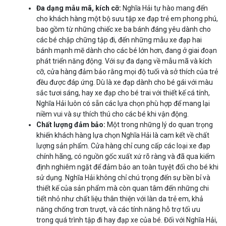
Đa dạng mẫu mã, kích cỡ:
Nghĩa Hải tự hào mang đến
cho khách hàng một bộ sưu tập xe đạp trẻ em phong phú,
bao gồm từ những chiếc xe ba bánh đáng yêu dành cho
các bé chập chững tập đi, đến những mẫu xe đạp hai
bánh mạnh mẽ dành cho các bé lớn hơn, đang ở giai đoạn
phát triển năng động. Với sự đa dạng về mẫu mã và kích
cỡ, cửa hàng đảm bảo rằng mọi độ tuổi và sở thích của trẻ
đều được đáp ứng. Dù là xe đạp dành cho bé gái với màu
sắc tươi sáng, hay xe đạp cho bé trai với thiết kế cá tính,
Nghĩa Hải luôn có sẵn các lựa chọn phù hợp để mang lại
niềm vui và sự thích thú cho các bé khi vận động.
Chất lượng đảm bảo:
Một trong những lý do quan trọng
khiến khách hàng lựa chọn Nghĩa Hải là cam kết về chất
lượng sản phẩm. Cửa hàng chỉ cung cấp các loại xe đạp
chính hãng, có nguồn gốc xuất xứ rõ ràng và đã qua kiểm
định nghiêm ngặt để đảm bảo an toàn tuyệt đối cho bé khi
sử dụng. Nghĩa Hải không chỉ chú trọng đến sự bền bỉ và
thiết kế của sản phẩm mà còn quan tâm đến những chi
tiết nhỏ như chất liệu thân thiện với làn da trẻ em, khả
năng chống trơn trượt, và các tính năng hỗ trợ tối ưu
trong quá trình tập đi hay đạp xe của bé. Đối với Nghĩa Hải,