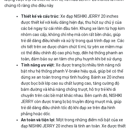
chứng rõ ràng cho điều này.
Thiết kế và cấu trúc:
Xe đạp NISHIKI JERRY 20 inches
được thiết kế với kiểu dáng hiện đại, thu hút sự chú ý của
các bé ngay từ cái nhìn đầu tiên. Khung xe làm từ hợp kim
nhôm cao cấp, không chỉ nhẹ mà còn rất bền chắc, giúp
trẻ dễ dàng điều khiển và xử lý trong quá trình đạp xe. Các
chi tiết trên xe được chăm chút tỉ mỉ, từ yên xe mềm mại
có thể điều chỉnh độ cao phù hợp, đến hệ thống phanh an
toàn, đảm bảo sự an tâm cho phụ huynh khi bé sử dụng.
Tính năng ưu việt:
Xe được trang bị nhiều tính năng nổi
bật như hệ thống phanh V-brake hiệu quả, giúp bé có thể
dừng xe an toàn trong mọi tình huống. Bánh xe 20 inches
được bọc bởi lớp cao su chất lượng cao, tăng cường độ
bám đường và khả năng chống trượt, hỗ trợ trẻ khi di
chuyển trên các bề mặt khác nhau. Bên cạnh đó, NISHIKI
JERRY còn được trang bị bộ truyền động mượt mà, giúp
trẻ dễ dàng điều chỉnh tốc độ khi đạp xe trên địa hình
phẳng hoặc dốc.
An toàn và tiện lợi:
Một trong những điểm nổi bật của xe
đạp NISHIKI JERRY 20 inches là tính an toàn. Xe được thiết