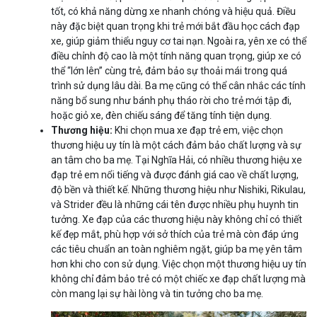
tốt, có khả năng dừng xe nhanh chóng và hiệu quả. Điều
này đặc biệt quan trọng khi trẻ mới bắt đầu học cách đạp
xe, giúp giảm thiểu nguy cơ tai nạn. Ngoài ra, yên xe có thể
điều chỉnh độ cao là một tính năng quan trọng, giúp xe có
thể “lớn lên” cùng trẻ, đảm bảo sự thoải mái trong quá
trình sử dụng lâu dài. Ba mẹ cũng có thể cân nhắc các tính
năng bổ sung như bánh phụ tháo rời cho trẻ mới tập đi,
hoặc giỏ xe, đèn chiếu sáng để tăng tính tiện dụng.
Thương hiệu:
Khi chọn mua xe đạp trẻ em, việc chọn
thương hiệu uy tín là một cách đảm bảo chất lượng và sự
an tâm cho ba mẹ. Tại Nghĩa Hải, có nhiều thương hiệu xe
đạp trẻ em nổi tiếng và được đánh giá cao về chất lượng,
độ bền và thiết kế. Những thương hiệu như Nishiki, Rikulau,
và Strider đều là những cái tên được nhiều phụ huynh tin
tưởng. Xe đạp của các thương hiệu này không chỉ có thiết
kế đẹp mắt, phù hợp với sở thích của trẻ mà còn đáp ứng
các tiêu chuẩn an toàn nghiêm ngặt, giúp ba mẹ yên tâm
hơn khi cho con sử dụng. Việc chọn một thương hiệu uy tín
không chỉ đảm bảo trẻ có một chiếc xe đạp chất lượng mà
còn mang lại sự hài lòng và tin tưởng cho ba mẹ.