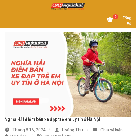
Skip
to
Không chỉ là xe đạp, đó còn là công nghệ
content
Xe đạp Nhật Nghĩa Hải
0
Tổng
0
₫
Nghĩa Hải điểm bán xe đạp trẻ em uy tín ở Hà Nội
Tháng 8 16, 2024
Hoàng Thu
Chia sẻ kiến