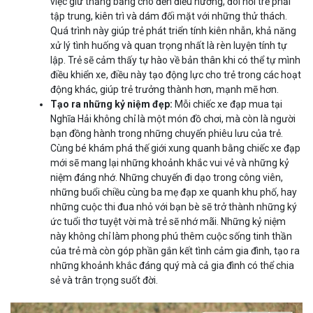
việc giữ thăng bằng cho đến điều hướng, đòi hỏi trẻ phải
tập trung, kiên trì và dám đối mặt với những thử thách.
Quá trình này giúp trẻ phát triển tính kiên nhẫn, khả năng
xử lý tình huống và quan trọng nhất là rèn luyện tính tự
lập. Trẻ sẽ cảm thấy tự hào về bản thân khi có thể tự mình
điều khiển xe, điều này tạo động lực cho trẻ trong các hoạt
động khác, giúp trẻ trưởng thành hơn, mạnh mẽ hơn.
Tạo ra những kỷ niệm đẹp:
Mỗi chiếc xe đạp mua tại
Nghĩa Hải không chỉ là một món đồ chơi, mà còn là người
bạn đồng hành trong những chuyến phiêu lưu của trẻ.
Cùng bé khám phá thế giới xung quanh bằng chiếc xe đạp
mới sẽ mang lại những khoảnh khắc vui vẻ và những kỷ
niệm đáng nhớ. Những chuyến đi dạo trong công viên,
những buổi chiều cùng ba mẹ đạp xe quanh khu phố, hay
những cuộc thi đua nhỏ với bạn bè sẽ trở thành những ký
ức tuổi thơ tuyệt vời mà trẻ sẽ nhớ mãi. Những kỷ niệm
này không chỉ làm phong phú thêm cuộc sống tinh thần
của trẻ mà còn góp phần gắn kết tình cảm gia đình, tạo ra
những khoảnh khắc đáng quý mà cả gia đình có thể chia
sẻ và trân trọng suốt đời.