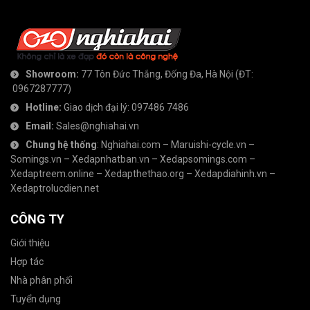
Showroom:
77 Tôn Đức Thắng, Đống Đa, Hà Nội
(ĐT:
0967287777
)
Hotline:
Giao dịch đại lý:
097486 7486
Email:
Sales@nghiahai.vn
Chung hệ thống
:
Nghiahai.com
–
Maruishi-cycle.vn
–
Somings.vn
–
Xedapnhatban.vn
–
Xedapsomings.com
–
Xedaptreem.online
–
Xedapthethao.org
–
Xedapdiahinh.vn
–
Xedaptrolucdien.net
CÔNG TY
Giới thiệu
Hợp tác
Nhà phân phối
Tuyển dụng