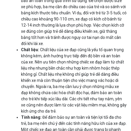
bảo an toàn trong quá trình sử dụng. Để chọn được size
xe phù hợp, ba mẹ cần đo chiều cao của trẻ và so sánh với
bảng kích thước tiêu chuẩn. Ví dụ, đối với trẻ từ 3-5 tuổi, có
chiều cao khoảng 90-110 cm, xe đạp có kích cỡ bánh từ
12-14 inch thường là lựa chọn phù hợp. Việc chọn kích cỡ
xe đúng còn giúp trẻ dễ dàng điều khiển xe, giữ thăng
bằng tốt hơn và tránh được nguy cơ tai nạn do mất cân
đối khi lái xe.
Chất liệu:
Chất liệu của xe đạp cũng là yếu tố quan trọng
không kém, ảnh hưởng trực tiếp đến độ bền và an toàn
của xe. Nên ưu tiên chọn những chiếc xe đạp làm từ chất
liệu nhẹ nhưng bền chắc như hợp kim nhôm hoặc thép
không gỉ. Chất liệu nhẹ không chỉ giúp trẻ dễ dàng điều
khiển xe mà còn thuận tiện cho việc mang vác hoặc di
chuyển. Ngoài ra, ba mẹ cần lưu ý chọn những mẫu xe
đạp không chứa các hóa chất độc hại, đảm bảo an toàn
cho trẻ khi tiếp xúc lâu dài. Các chi tiết như tay nắm, yên
xe cũng nên được làm từ các vật liệu mềm mại, không gây
kích ứng cho da trẻ.
Tính năng:
Để đảm bảo sự an toàn và tiện lợi tối đa cho
trẻ, ba mẹ nên chú ý đến các tính năng hữu ích của xe đạp.
Một chiếc xe đạp an toàn cần phải được trang bị phanh