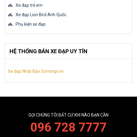
Xe đạp trẻ em
Xe đạp Lion Bird Anh Quốc
Phụ kiện xe đạp
HỆ THỐNG BÁN XE ĐẠP UY TÍN
Xe đạp Nhật Bản Somings.vn
GỌI CHÚNG TÔI BẤT CỨ KHI NÀO BẠN CẦN
096 728 7777