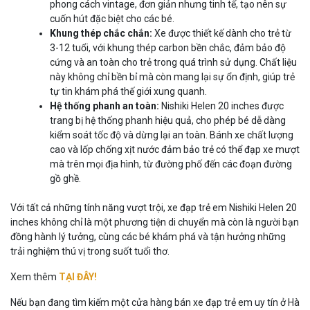
phong cách vintage, đơn giản nhưng tinh tế, tạo nên sự
cuốn hút đặc biệt cho các bé.
Khung thép chắc chắn:
Xe được thiết kế dành cho trẻ từ
3-12 tuổi, với khung thép carbon bền chắc, đảm bảo độ
cứng và an toàn cho trẻ trong quá trình sử dụng. Chất liệu
này không chỉ bền bỉ mà còn mang lại sự ổn định, giúp trẻ
tự tin khám phá thế giới xung quanh.
Hệ thống phanh an toàn:
Nishiki Helen 20 inches được
trang bị hệ thống phanh hiệu quả, cho phép bé dễ dàng
kiểm soát tốc độ và dừng lại an toàn. Bánh xe chất lượng
cao và lốp chống xịt nước đảm bảo trẻ có thể đạp xe mượt
mà trên mọi địa hình, từ đường phố đến các đoạn đường
gồ ghề.
Với tất cả những tính năng vượt trội, xe đạp trẻ em Nishiki Helen 20
inches không chỉ là một phương tiện di chuyển mà còn là người bạn
đồng hành lý tưởng, cùng các bé khám phá và tận hưởng những
trải nghiệm thú vị trong suốt tuổi thơ.
Xem thêm
TẠI ĐÂY!
Nếu bạn đang tìm kiếm một cửa hàng bán xe đạp trẻ em uy tín ở Hà