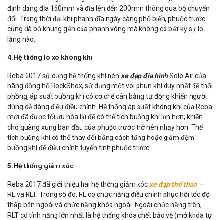
định dạng đĩa 160mm và đĩa lên đến 200mm thông qua bộ chuyển
đổi. Trong thời đại khi phanh đĩa ngày càng phổ biến, phuộc trước
cũng đã bỏ khung gắn của phanh vòng mà không có bất kỳ sự lo
lắng nào.
4.Hệ thống lò xo không khí
Reba 2017 sử dụng hệ thống khí nén
xe đạp địa hình
Solo Air của
hãng đồng hồ RockShox, sử dụng một vòi phun khí duy nhất để thổi
phồng, áp suất buồng khí có cơ chế cân bằng tự động khiến người
dùng dễ dàng điều điều chỉnh. Hệ thống áp suất không khí của Reba
mới đã được tối ưu hóa lại để có thể tích buồng khí lớn hơn, khiến
cho quãng xung ban đầu của phuộc trước trở nên nhạy hơn. Thể
tích buồng khí có thể thay đổi bằng cách tăng hoặc giảm đệm
buồng khí để điều chỉnh tuyến tính phuộc trước.
5.Hệ thống giảm xóc
Reba 2017 đã giới thiệu hai hệ thống giảm xóc
xe đạp thể thao
–
RL và RLT. Trong số đó, RL có chức năng điều chỉnh phục hồi tốc độ
thấp bên ngoài và chức năng khóa ngoài. Ngoài chức năng trên,
RLT có tính năng lớn nhất là hệ thống khóa chết bảo vệ (mở khóa tự