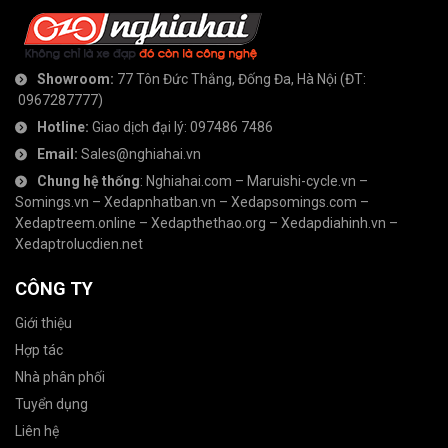
Showroom:
77 Tôn Đức Thắng, Đống Đa, Hà Nội
(ĐT:
0967287777
)
Hotline:
Giao dịch đại lý:
097486 7486
Email:
Sales@nghiahai.vn
Chung hệ thống
:
Nghiahai.com
–
Maruishi-cycle.vn
–
Somings.vn
–
Xedapnhatban.vn
–
Xedapsomings.com
–
Xedaptreem.online
–
Xedapthethao.org
–
Xedapdiahinh.vn
–
Xedaptrolucdien.net
CÔNG TY
Giới thiệu
Hợp tác
Nhà phân phối
Tuyển dụng
Liên hệ