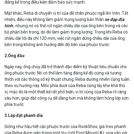
đáng kể trong điều kiện đảm bảo sức mạnh.
Mặt khác, Reba di chuyển vị trí của đế chân phuộc ngã lên trên. Tất
nhiên, điều này không làm giảm trọng lượng bản thân
xe đạp địa
hình
, nhưng nó có thể rút ngắn chiều dài của ống bên trong và các
bộ phận bên trong, do đó làm giảm trọng lượng. Trong khi Reba có
chiều dài tối đa chỉ 120 mm, việc rút ngắn đúng chiều dài của ống
bên trong không ảnh hưởng đến độ bền của phuộc trước.
2.Ống đầu
Ngày nay, ống chùy đã trở thành đặc điểm kỹ thuật tiêu chuẩn cho
ống phuộc trước. Nó có thể làm tăng đáng kể độ cứng và tương
thích với các thông số kỹ thuật chung. Reba đương nhiên cũng tuân
theo xu hướng này. Mốc phía dưới của Reba cũng lấy khe khá thú
vị, mặc dù là một thiết kế rất phổ biến, vị trí cùng của Reba rõ ràng
sâu hơn, giúp đặt công cụ dễ dàng hơn mà không làm hỏng lớp sơn
phía trước.
3.Lắp đặt phanh đĩa
Giống như hầu hết các phuộc trước của RockShox, giá treo phanh
của Reba được gắn trong một trụ (cột Post Mount/A), vừa vặn với