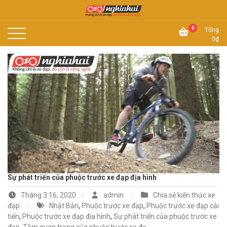
Skip
to
Không chỉ là xe đạp, đó còn là công nghệ
content
Xe đạp Nhật Nghĩa Hải
0
Tổng
0
₫
Sự phát triển của phuộc trước xe đạp địa hình
Tháng 3 16, 2020
admin
Chia sẻ kiến thức xe
đạp
Nhật Bản
,
Phuộc trước xe đạp
,
Phuộc trước xe đạp cải
tiến
,
Phuộc trước xe đạp địa hình
,
Sự phát triển của phuộc trước xe
đạp
,
Tầm quan trọng của phuộc trước xe đạ