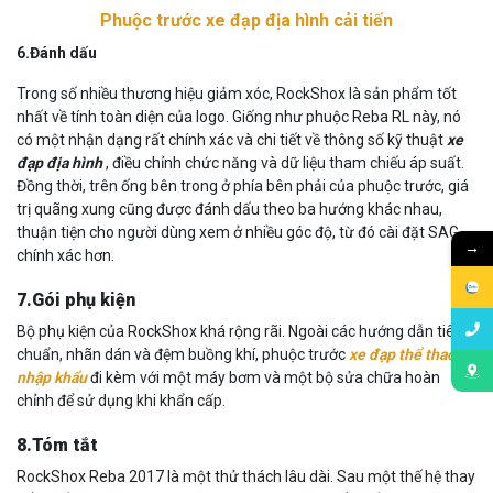
Phuộc trước xe đạp địa hình cải tiến
6.Đánh dấu
Trong số nhiều thương hiệu giảm xóc, RockShox là sản phẩm tốt
nhất về tính toàn diện của logo. Giống như phuộc Reba RL này, nó
có một nhận dạng rất chính xác và chi tiết về thông số kỹ thuật
xe
đạp địa hình
, điều chỉnh chức năng và dữ liệu tham chiếu áp suất.
Đồng thời, trên ống bên trong ở phía bên phải của phuộc trước, giá
trị quãng xung cũng được đánh dấu theo ba hướng khác nhau,
thuận tiện cho người dùng xem ở nhiều góc độ, từ đó cài đặt SAG
→
chính xác hơn.
7.Gói phụ kiện
Bộ phụ kiện của RockShox khá rộng rãi. Ngoài các hướng dẫn tiêu
chuẩn, nhãn dán và đệm buồng khí, phuộc trước
xe đạp thể thao
nhập khẩu
đi kèm với một máy bơm và một bộ sửa chữa hoàn
chỉnh để sử dụng khi khẩn cấp.
8.Tóm tắt
RockShox Reba 2017 là một thử thách lâu dài. Sau một thế hệ thay