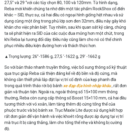
27,5” và 29 “với các tùy chọn 80, 100 và 120mm. Từ hình dạng,
Reba mới khiến chúng ta nhớ đến một tác phẩm RockShox cổ điển
khác – SID, thực sự, cả hai đều có ngoại hình giống hệt nhau và sử
dụng cùng một ống trong phủ lớp sơn đen 32mm, điều này gây khó
khăn cho việc phân biệt. Tuy nhiên, sau khi quan sát kỹ càng, chúng
ta sẽ phát hiện ra SID của các cuộc đua mỏng hơn một chút, trong
khi Reba lại tương đối dày. Điều này cũng làm cho nó có thể chinh
phục nhiều điều kiện đường hơn và thách thức hơn.
▲Trọng lượng: 26”-1586 g, 27,5 ‘-1622 g, 29’ -1662 g
So với bản tháo nhanh truyền thống, việc bổ sung thông số kỹ thuật
qua trục giúp Reba cải thiện đáng kể về độ bền và độ cứng, mà
không cần thiết phải lắp đặt lại vị trí cố định của kẹp phanh đĩa
trong quá trình tháo rời bộ bánh
xe đạp địa hình nhập khẩu
, rất đơn
giản và thuận tiện. Ngoài ra, ngoài thông số 15×100 mm thông
thường, Reba còn cung cấp thông số Boost 15×110 mm, cả hai đều
tương thích với vỏ xoắn, làm tăng thêm độ cứng tổng thể của
phuộc trước và bộ bánh xe. Trục Maxle Lite được sử dụng kết hợp
rất đơn giản để vận hành và việc khoét rỗng được áp dụng tại vị trí
mà trục ít bị căng thẳng, làm cho tổng thể nhẹ và không bị cường
độ.