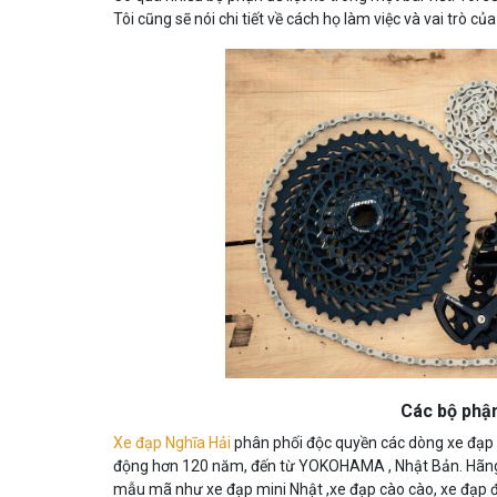
Tôi cũng sẽ nói chi tiết về cách họ làm việc và vai trò c
Các bộ phận
Xe đạp Nghĩa Hải
phân phối độc quyền các dòng xe đạp N
động hơn 120 năm, đến từ YOKOHAMA , Nhật Bản. Hãng x
mẫu mã như xe đạp mini Nhật ,xe đạp cào cào, xe đạp đị