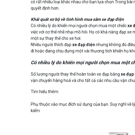
có rất nhiều loại khác nhau cho bạn lựa chọn Trong bài 
quyết định hơn.
Khái quát sơ bộ về tình hình mua sắm xe đạp điện
Có nhiều lý do khiến mọi người chọn mua một chiếc
xe 
việc với cơ thể nhễ nhại mồ hôi. Họ có khả năng đạp x
một sự thay thế cho xe hơi.
Nhiều người thích đạp
xe đạp điện
nhưng không đủ điều
đi hoặc đang chịu đựng một vài thương tích khiến họ k
Có nhiều lý do khiến mọi người chọn mua một c
Số lượng người thay thế hoàn toàn xe đạp bằng
xe đạp 
vận chuyển hàng hoá và cho tất cả các nhu cầu vận chu
Tìm hiểu thêm:
HƯỚNG
THỜI
CÓ
ĐÁNH
Phụ thuộc vào mục đích sử dụng của bạn. Suy nghĩ về l
DẪN
GIAN
NÊN
BẠI
kiếm.
ĐẠP
TỐT
KIỂM
NHỮNG
XE
NHẤT
TRA
ẢNH
ĐẠP
ĐỂ
DÂY
HƯỞNG
THỂ
ĐẠP
XÍCH?
CỦA