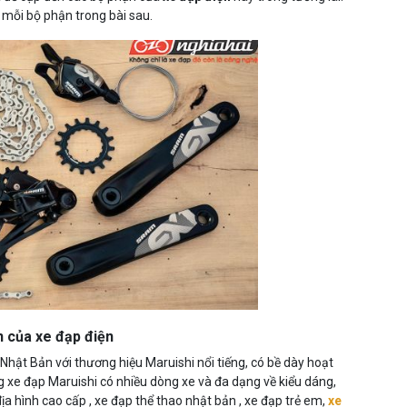
ủa mỗi bộ phận trong bài sau.
 của xe đạp điện
hật Bản với thương hiệu Maruishi nổi tiếng, có bề dày hoạt
e đạp Maruishi có nhiều dòng xe và đa dạng về kiểu dáng,
a hình cao cấp , xe đạp thể thao nhật bản , xe đạp trẻ em,
xe