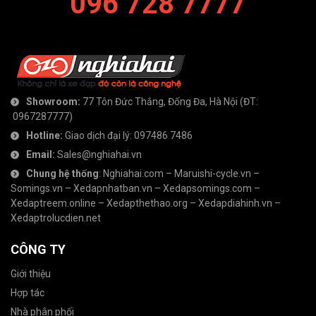
096 728 7777
Showroom:
77 Tôn Đức Thắng, Đống Đa, Hà Nội
(ĐT:
0967287777
)
Hotline:
Giao dịch đại lý:
097486 7486
Email:
Sales@nghiahai.vn
Chung hệ thống
:
Nghiahai.com
–
Maruishi-cycle.vn
–
Somings.vn
–
Xedapnhatban.vn
–
Xedapsomings.com
–
Xedaptreem.online
–
Xedapthethao.org
–
Xedapdiahinh.vn
–
Xedaptrolucdien.net
CÔNG TY
Giới thiệu
Hợp tác
Nhà phân phối