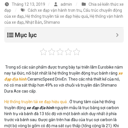
Tháng 12 13, 2019
admin
Chia sẻ kiến thức xe
đạp
Cách xe đạp vận hành trơn tru
,
Cấu trúc chuyển động
của xe đạp
,
Hệ thống truyền tải xe đạp hiệu quả
,
Hệ thống vận hành
của xe đạp
,
Nhật Bản
,
Shimano
Mục lục
Trong số các sản phẩm được trưng bày tại triển lãm Eurobike năm
nay tại Đức, nổi bật nhất là hệ thống truyền động trục bánh răng
xe
đạp địa hình
CeramicSpeed ​​DrivEn. Theo các nhà thiết kế của nó,
nó có ma sát thấp hơn 49% so với chuỗi và truyền dẫn Shimano
Dura Ace cao cấp.
Hệ thống truyền tải xe đạp hiệu quả
. Ở trung tâm của hệ thống
truyền động
xe đạp địa hình
nguyên mẫu là trục bằng sợi carbon
hình trụ và bánh đà 13 tốc độ với một bánh xích duy nhất ở phía
trước và bánh sau. Được gắn trên hai đầu của trục sợi carbon là
một bộ vòng bi gốm có độ ma sát cực thấp (tổng cộng là 21). Khi