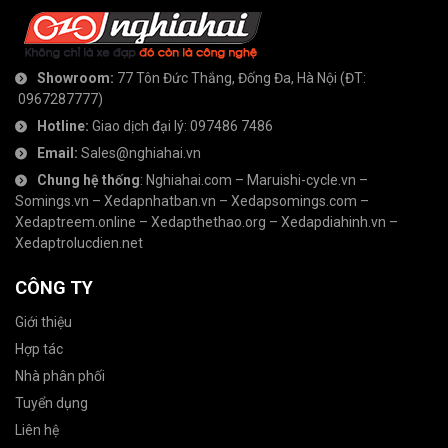
Showroom:
77 Tôn Đức Thắng, Đống Đa, Hà Nội
(ĐT:
0967287777
)
Hotline:
Giao dịch đại lý:
097486 7486
Email:
Sales@nghiahai.vn
Chung hệ thống
:
Nghiahai.com
–
Maruishi-cycle.vn
–
Somings.vn
–
Xedapnhatban.vn
–
Xedapsomings.com
–
Xedaptreem.online
–
Xedapthethao.org
–
Xedapdiahinh.vn
–
Xedaptrolucdien.net
CÔNG TY
Giới thiệu
Hợp tác
Nhà phân phối
Tuyển dụng
Liên hệ