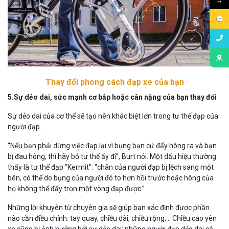
→
Thay đổi phong cách đạp xe của bạn
5.Sự dẻo dai, sức mạnh cơ bắp hoặc cân nặng của bạn thay đổi
Sự dẻo dai của cơ thể sẽ tạo nên khác biệt lớn trong tư thế đạp của
người đạp.
“Nếu bạn phải dừng việc đạp lại vì bụng bạn cứ đẩy hông ra và bạn
bị đau hông, thì hãy bỏ tư thế ấy đi”, Burt nói. Một dấu hiệu thường
thấy là tư thế đạp “Kermit”: “chân của người đạp bị lệch sang một
bên, có thể do bụng của người đó to hơn hồi trước hoặc hông của
họ không thể đẩy trọn một vòng đạp được.”
Những lời khuyên từ chuyên gia sẽ giúp bạn xác định được phần
nào cần điều chỉnh: tay quay, chiều dài, chiều rộng,… Chiều cao yên
xe cũng bị ảnh hưởng bởi sự dẻo dai: những người đạp dẻo dai có