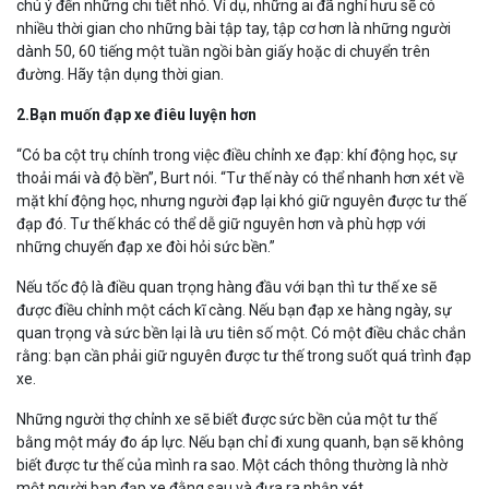
chú ý đến những chi tiết nhỏ. Ví dụ, những ai đã nghỉ hưu sẽ có
nhiều thời gian cho những bài tập tay, tập cơ hơn là những người
dành 50, 60 tiếng một tuần ngồi bàn giấy hoặc di chuyển trên
đường. Hãy tận dụng thời gian.
2.Bạn muốn đạp xe điêu luyện hơn
“Có ba cột trụ chính trong việc điều chỉnh xe đạp: khí động học, sự
thoải mái và độ bền”, Burt nói. “Tư thế này có thể nhanh hơn xét về
mặt khí động học, nhưng người đạp lại khó giữ nguyên được tư thế
đạp đó. Tư thế khác có thể dễ giữ nguyên hơn và phù hợp với
những chuyến đạp xe đòi hỏi sức bền.”
Nếu tốc độ là điều quan trọng hàng đầu với bạn thì tư thế xe sẽ
được điều chỉnh một cách kĩ càng. Nếu bạn đạp xe hàng ngày, sự
quan trọng và sức bền lại là ưu tiên số một. Có một điều chắc chắn
rằng: bạn cần phải giữ nguyên được tư thế trong suốt quá trình đạp
xe.
Những người thợ chỉnh xe sẽ biết được sức bền của một tư thế
bằng một máy đo áp lực. Nếu bạn chỉ đi xung quanh, bạn sẽ không
biết được tư thế của mình ra sao. Một cách thông thường là nhờ
một người bạn đạp xe đằng sau và đưa ra nhận xét.