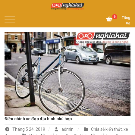
Skip
to
Không chỉ là xe đạp, đó còn là công nghệ
content
Xe đạp Nhật Nghĩa Hải
0
Tổng
0
₫
Điều chỉnh xe đạp địa hình phù hợp
Tháng 5 24, 2019
admin
Chia sẻ kiến thức xe