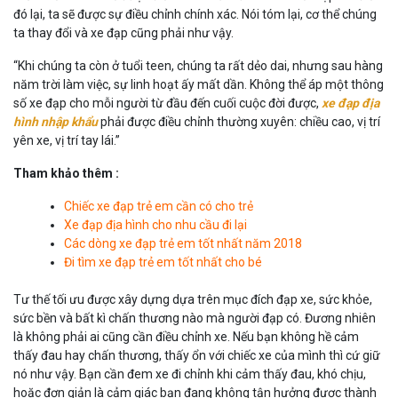
đó lại, ta sẽ được sự điều chỉnh chính xác. Nói tóm lại, cơ thể chúng
ta thay đổi và xe đạp cũng phải như vậy.
“Khi chúng ta còn ở tuổi teen, chúng ta rất dẻo dai, nhưng sau hàng
năm trời làm việc, sự linh hoạt ấy mất dần. Không thể áp một thông
số xe đạp cho mỗi người từ đầu đến cuối cuộc đời được,
xe đạp địa
hình nhập khẩu
phải được điều chỉnh thường xuyên: chiều cao, vị trí
yên xe, vị trí tay lái.”
Tham khảo thêm :
Chiếc xe đạp trẻ em cần có cho trẻ
Xe đạp địa hình cho nhu cầu đi lại
Các dòng xe đạp trẻ em tốt nhất năm 2018
Đi tìm xe đạp trẻ em tốt nhất cho bé
Tư thế tối ưu được xây dựng dựa trên mục đích đạp xe, sức khỏe,
sức bền và bất kì chấn thương nào mà người đạp có. Đương nhiên
là không phải ai cũng cần điều chỉnh xe. Nếu bạn không hề cảm
thấy đau hay chấn thương, thấy ổn với chiếc xe của mình thì cứ giữ
nó như vậy. Bạn cần đem xe đi chỉnh khi cảm thấy đau, khó chịu,
hoặc đơn giản là cảm giác bạn đang không tận hưởng được thành