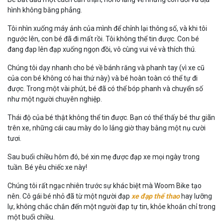
hình không bằng phẳng.
Tôi nhìn xuống máy ảnh của mình để chỉnh lại thông số, và khi tôi
ngước lên, con bé đã đi mất rồi. Tôi không thể tin được. Con bé
đang đạp lên đạp xuống ngọn đồi, vô cùng vui vẻ và thích thú.
Chúng tôi dạy nhanh cho bé về bánh răng và phanh tay (vì xe cũ
của con bé không có hai thứ này) và bé hoàn toàn có thể tự đi
được. Trong một vài phút, bé đã có thể bóp phanh và chuyển số
như một người chuyên nghiệp.
Thái độ của bé thật không thể tin được. Bạn có thể thấy bé thư giãn
trên xe, những cái cau mày do lo lắng giờ thay bằng một nụ cười
tươi.
Sau buổi chiều hôm đó, bé xin mẹ được đạp xe mọi ngày trong
tuần. Bé yêu chiếc xe này!
Chúng tôi rất ngạc nhiên trước sự khác biệt mà Woom Bike tạo
nên. Cô gái bé nhỏ đã từ một người đạp
xe đạp thể thao
hay lưỡng
lự, không chắc chắn đến một người đạp tự tin, khỏe khoắn chỉ trong
một buổi chiều.