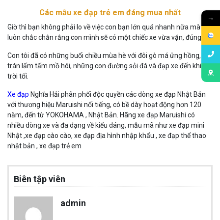
Các mẫu xe đạp trẻ em đáng mua nhất
→
Giờ thì bạn không phải lo về việc con bạn lớn quá nhanh nữa mà sẽ
luôn chắc chắn rằng con mình sẽ có một chiếc xe vừa vặn, đúng cỡ.
Con tôi đã có những buổi chiều mùa hè với đôi gò má ửng hồng,
trán lấm tấm mồ hôi, những con đường sỏi đá và đạp xe đến khi
trời tối.
Xe đạp
Nghĩa Hải phân phối độc quyền các dòng xe đạp Nhật Bản
với thương hiệu Maruishi nổi tiếng, có bề dày hoạt động hơn 120
năm, đến từ YOKOHAMA , Nhật Bản. Hãng xe đạp Maruishi có
nhiều dòng xe và đa dạng về kiểu dáng, mẫu mã như xe đạp mini
Nhật ,xe đạp cào cào, xe đạp địa hình nhập khẩu , xe đạp thể thao
nhật bản , xe đạp trẻ em
Biên tập viên
admin