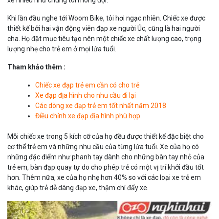
xe nhiều như chúng tôi mong đợi.
Khi lần đầu nghe tới Woom Bike, tôi hơi ngạc nhiên. Chiếc xe được
thiết kế bởi hai vận động viên đạp xe người Úc, cũng là hai người
cha. Họ đặt mục tiêu tạo nên một chiếc xe chất lượng cao, trọng
lượng nhẹ cho trẻ em ở mọi lứa tuổi.
Tham khảo thêm :
Chiếc xe đạp trẻ em cần có cho trẻ
Xe đạp địa hình cho nhu cầu đi lại
Các dòng xe đạp trẻ em tốt nhất năm 2018
Điều chỉnh xe đạp địa hình phù hợp
Mỗi chiếc xe trong 5 kích cỡ của họ đều được thiết kế đặc biệt cho
cơ thể trẻ em và những nhu cầu của từng lứa tuổi. Xe của họ có
những đặc điểm như phanh tay dành cho những bàn tay nhỏ của
trẻ em, bàn đạp quay tự do cho phép trẻ có một vị trí khởi đầu tốt
hơn. Thêm nữa, xe của họ nhẹ hơn 40% so với các loại xe trẻ em
khác, giúp trẻ dễ dàng đạp xe, thậm chí đẩy xe.