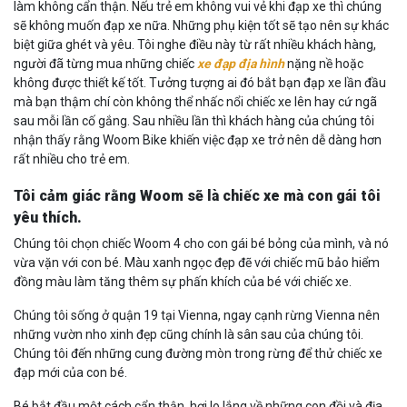
làm không cẩn thận. Nếu trẻ em không vui vẻ khi đạp xe thì chúng
sẽ không muốn đạp xe nữa. Những phụ kiện tốt sẽ tạo nên sự khác
biệt giữa ghét và yêu. Tôi nghe điều này từ rất nhiều khách hàng,
người đã từng mua những chiếc
xe đạp địa hình
nặng nề hoặc
không được thiết kế tốt. Tưởng tượng ai đó bắt bạn đạp xe lần đầu
mà bạn thậm chí còn không thể nhấc nổi chiếc xe lên hay cứ ngã
sau mỗi lần cố gắng. Sau nhiều lần thì khách hàng của chúng tôi
nhận thấy rằng Woom Bike khiến việc đạp xe trở nên dễ dàng hơn
rất nhiều cho trẻ em.
Tôi cảm giác rằng Woom sẽ là chiếc xe mà con gái tôi
yêu thích.
Chúng tôi chọn chiếc Woom 4 cho con gái bé bỏng của mình, và nó
vừa vặn với con bé. Màu xanh ngọc đẹp đẽ với chiếc mũ bảo hiểm
đồng màu làm tăng thêm sự phấn khích của bé với chiếc xe.
Chúng tôi sống ở quận 19 tại Vienna, ngay cạnh rừng Vienna nên
những vườn nho xinh đẹp cũng chính là sân sau của chúng tôi.
Chúng tôi đến những cung đường mòn trong rừng để thử chiếc xe
đạp mới của con bé.
Bé bắt đầu một cách cẩn thận, hơi lo lắng về những con đồi và địa