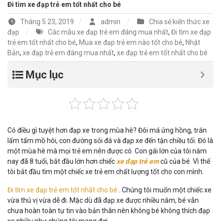
Đi tìm xe đạp trẻ em tốt nhất cho bé
Tháng 5 23, 2019
admin
Chia sẻ kiến thức xe
đạp
Các mẫu xe đạp trẻ em đáng mua nhất
,
Đi tìm xe đạp
trẻ em tốt nhất cho bé
,
Mua xe đạp trẻ em nào tốt cho bé
,
Nhật
Bản
,
xe đạp trẻ em đáng mua nhất
,
xe đạp trẻ em tốt nhất cho bé
Mục lục
Có điều gì tuyệt hơn đạp xe trong mùa hè? Đôi má ửng hồng, trán
lấm tấm mồ hôi, con đường sỏi đá và đạp xe đến tận chiều tối. Đó là
một mùa hè mà mọi trẻ em nên được có. Con gái lớn của tôi năm
nay đã 8 tuổi, bắt đầu lớn hơn chiếc
xe đạp trẻ em
cũ của bé. Vì thế
tôi bắt đầu tìm một chiếc xe trẻ em chất lượng tốt cho con mình.
Đi tìm xe đạp trẻ em tốt nhất cho bé
. Chúng tôi muốn một chiếc xe
vừa thú vị vừa dễ đi. Mặc dù đã đạp xe được nhiều năm, bé vẫn
chưa hoàn toàn tự tin vào bản thân nên không bé không thích đạp