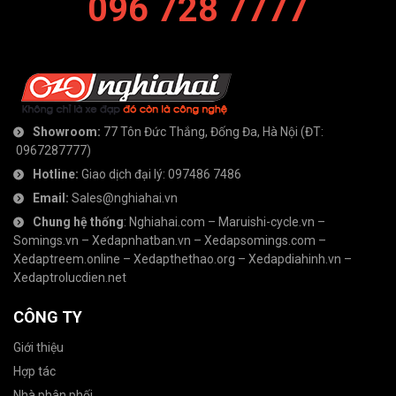
096 728 7777
Showroom:
77 Tôn Đức Thắng, Đống Đa, Hà Nội
(ĐT:
0967287777
)
Hotline:
Giao dịch đại lý:
097486 7486
Email:
Sales@nghiahai.vn
Chung hệ thống
:
Nghiahai.com
–
Maruishi-cycle.vn
–
Somings.vn
–
Xedapnhatban.vn
–
Xedapsomings.com
–
Xedaptreem.online
–
Xedapthethao.org
–
Xedapdiahinh.vn
–
Xedaptrolucdien.net
CÔNG TY
Giới thiệu
Hợp tác
Nhà phân phối