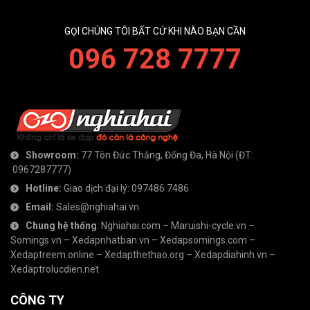
GỌI CHÚNG TÔI BẤT CỨ KHI NÀO BẠN CẦN
096 728 7777
Showroom:
77 Tôn Đức Thắng, Đống Đa, Hà Nội
(ĐT:
0967287777
)
Hotline:
Giao dịch đại lý:
097486 7486
Email:
Sales@nghiahai.vn
Chung hệ thống
:
Nghiahai.com
–
Maruishi-cycle.vn
–
Somings.vn
–
Xedapnhatban.vn
–
Xedapsomings.com
–
Xedaptreem.online
–
Xedapthethao.org
–
Xedapdiahinh.vn
–
Xedaptrolucdien.net
CÔNG TY