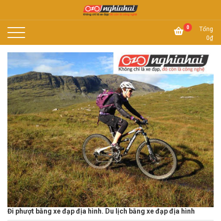
Skip
to
Không chỉ là xe đạp, đó còn là công nghệ
content
Xe đạp Nhật Nghĩa Hải
0
Tổng
0
₫
Đi phượt bằng xe đạp địa hình. Du lịch bằng xe đạp địa hình