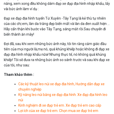
nắng, xem xong đều không dám đạp xe đạp địa hình nhập khẩu, lấy
vài bức ảnh làm ví dụ :
Đạp xe đạp địa hình tuyến Tứ Xuyên -Tây Tạng là kẻ thù tự nhiên
của các chị em, làn da trắng đẹp biến mất và làn da đen xuất hiện …
Hãy cẩn thận khi bước vào Tây Tạng, sáng mắt rồi.Sau chuyến đi
biến thành ăn mày!
Đợi đã, sau khi xem những bức ảnh này, tôi tin rằng cảm giác đầu
tiên của mọi người là,mẹ nó, quá khủng khiếp hoặc không đi đạp xe
đạp địa hình nhập khẩu nữa! Nhưng thực tế, nó không quá khủng
khiếp! Tôi sẽ đưa ra những bức ảnh so sánh trước và sau khi đạp xe
của tôi, như sau:
Tham khảo thêm :
Các kỹ thuật leo núi xe đạp địa hình, Hướng dẫn đạp xe
chuyên nghiệp
Kỹ năng leo núi bằng xe đạp địa hình. Xe đạp địa hình leo
núi
Kinh nghiệm đi xe đạp trẻ em. Xe đạp trẻ em cao cấp
Lợi ích của xe đạp trẻ em. Chọn mua xe đạp trẻ em