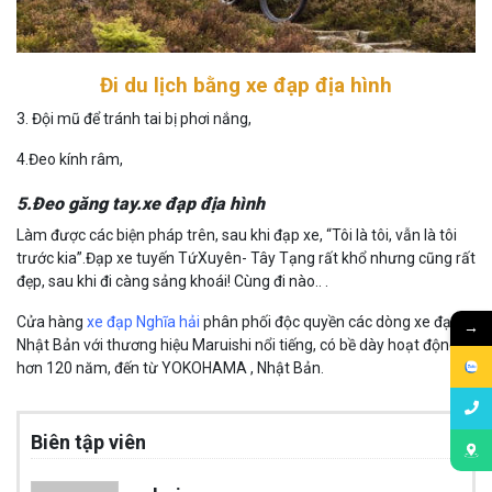
Đi du lịch bằng xe đạp địa hình
3. Đội mũ để tránh tai bị phơi nắng,
4.Đeo kính râm,
5.Đeo găng tay.xe đạp địa hình
Làm được các biện pháp trên, sau khi đạp xe, “Tôi là tôi, vẫn là tôi
trước kia”.Đạp xe tuyến TứXuyên- Tây Tạng rất khổ nhưng cũng rất
đẹp, sau khi đi càng sảng khoái! Cùng đi nào.. .
Cửa hàng
xe đạp Nghĩa hải
phân phối độc quyền các dòng xe đạp
→
Nhật Bản với thương hiệu Maruishi nổi tiếng, có bề dày hoạt động
hơn 120 năm, đến từ YOKOHAMA , Nhật Bản.
Biên tập viên