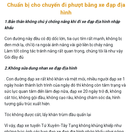
Chuẩn bị cho chuyến đi phượt bằng xe đạp địa
hình
1.Bản thân không chú ý chống nắng khi đi xe đạp địa hình nhập
khẩu
Con đường này đều có độ dốc lớn, tia cực tím rất mạnh, không bị
đen mới lạ, chỉ lộ ra ngoài ánh nắng vài giờ liền bị cháy nắng.
Làm tốt công tác tránh nắng rất quan trọng, chúng tôi là như vậy
Gói đầy đủ
2.Không sửa dung nhan xe đạp địa hình
. Con đường đạp xe rất khó khăn và mệt mỏi, nhiều người đạp xe 1
ngày hoàn thành lịch trình của ngày đó thì không còn tâm trạng và
sức lực quan tâm đến làm đẹp nữa, đạp xe 20 ngày trở đi, không
cắt tóc, không gội đầu, không cạo râu, không chăm sóc da, hình
tượng gấu trúc xuất hiện.
Tóc không được cắt, lấy khăn trùm đầu quấn lại
Vì vậy, đạp xe tuyến Tứ Xuyên-Tây Tạng không khủng khiếp như
những bức ảnh các bạn đạp xe đạp địa hình nhập khẩu phơi nắng