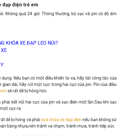
 đạp điện trẻ em
 hồ. Không quá 24 giờ. Thông thường, bộ sạc và pin có độ ấm
G KHÓA XE ĐẠP LEO NÚI?
 XE
IY
ử dụng. Nếu bạn có một điều khiển từ xa, hãy tắt công tắc của
 gian dài, hãy rút một cực trong hai cực của pin. Pin của điều
ẻ em
sẽ rất dễ bị hỏng hóc.
 phải kết nối hai cực của pin và sạc điện một lần.Sau khi sạc
 một cực ra.
rất dễ bị hỏng và phải
sửa chữa xe đạp điện
nếu bạn không sử
phận bằng nhựa,nên tránh va chạm, tránh mưa, tránh tiếp xúc.