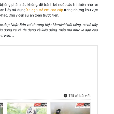
 bị lỏng phần nào không, để tránh bé nuốt các linh kiện nhỏ rơi
 bạn.Hãy sử dụng
Xe đạp trẻ em cao cấp
trong những khu vực
hác. Chú ý đến sự an toàn trước tiên.
 đạp Nhật Bản với thương hiệu Maruishi nổi tiếng, có bề dày
ều dòng xe và đa dạng về kiểu dáng, mẫu mã như xe đạp cào
p trẻ em …
Tất cả bài viết