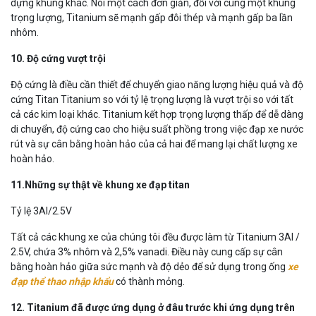
dựng khung khác. Nói một cách đơn giản, đối với cùng một khung
trọng lượng, Titanium sẽ mạnh gấp đôi thép và mạnh gấp ba lần
nhôm.
10. Độ cứng vượt trội
Độ cứng là điều cần thiết để chuyển giao năng lượng hiệu quả và độ
cứng Titan Titanium so với tỷ lệ trọng lượng là vượt trội so với tất
cả các kim loại khác. Titanium kết hợp trọng lượng thấp để dễ dàng
di chuyển, độ cứng cao cho hiệu suất phồng trong việc đạp xe nước
rút và sự cân bằng hoàn hảo của cả hai để mang lại chất lượng xe
hoàn hảo.
11.Những sự thật về khung xe đạp titan
Tỷ lệ 3Al/2.5V
Tất cả các khung xe của chúng tôi đều được làm từ Titanium 3Al /
2.5V, chứa 3% nhôm và 2,5% vanadi. Điều này cung cấp sự cân
bằng hoàn hảo giữa sức mạnh và độ dẻo để sử dụng trong ống
xe
đạp thể thao nhập khẩu
có thành mỏng.
12. Titanium đã được ứng dụng ở đâu trước khi ứng dụng trên