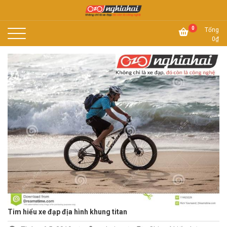
Skip
to
Không chỉ là xe đạp, đó còn là công nghệ
content
Xe đạp Nhật Nghĩa Hải
0
Tổng
0
₫
Tim hiểu xe đạp địa hình khung titan