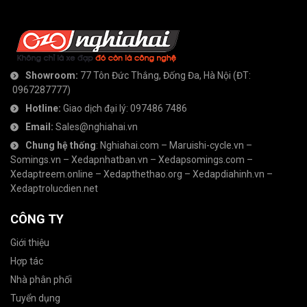
Showroom:
77 Tôn Đức Thắng, Đống Đa, Hà Nội
(ĐT:
0967287777
)
Hotline:
Giao dịch đại lý:
097486 7486
Email:
Sales@nghiahai.vn
Chung hệ thống
:
Nghiahai.com
–
Maruishi-cycle.vn
–
Somings.vn
–
Xedapnhatban.vn
–
Xedapsomings.com
–
Xedaptreem.online
–
Xedapthethao.org
–
Xedapdiahinh.vn
–
Xedaptrolucdien.net
CÔNG TY
Giới thiệu
Hợp tác
Nhà phân phối
Tuyển dụng