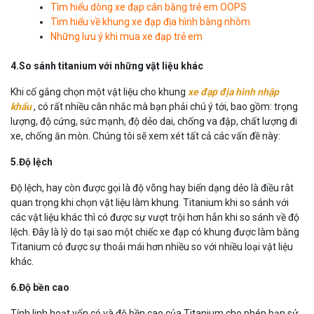
Tìm hiểu dòng xe đạp cân bằng trẻ em OOPS
Tìm hiểu về khung xe đạp địa hình bằng nhôm
Những lưu ý khi mua xe đạp trẻ em
4.So sánh titanium với những vật liệu khác
Khi cố gắng chọn một vật liệu cho khung
xe đạp địa hình nhập
khẩu
, có rất nhiều cân nhắc mà bạn phải chú ý tới, bao gồm: trọng
lượng, độ cứng, sức mạnh, độ dẻo dai, chống va đập, chất lượng đi
xe, chống ăn mòn. Chúng tôi sẽ xem xét tất cả các vấn đề này:
5.Độ lệch
Độ lệch, hay còn được gọi là độ võng hay biến dạng dẻo là điều rât
quan trọng khi chọn vật liệu làm khung. Titanium khi so sánh với
các vật liệu khác thì có được sự vượt trội hơn hẳn khi so sánh về độ
lệch. Đây là lý do tại sao một chiếc xe đạp có khung được làm bằng
Titanium có được sự thoải mái hơn nhiều so với nhiều loại vật liệu
khác.
6.Độ bền cao
Tính linh hoạt vốn có và độ bền cao của Titanium cho phép bạn sử