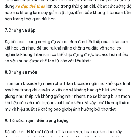
dụng
xe đạp thể thao
liên tục trong thời gian dài, ở bất cứ cường độ
nào mà không làm suy giảm vật liệu, đảm bảo khung Titanium bền
hơn trong thời gian dài hơn.
7.Chống va đập
Độ bền cao, cùng cường độ và mô đun đàn hồi thấp của Titanium
kết hợp với nhau để tạo ra khả năng chống va đập vô song, có
nghĩa là khung Titanium có thể chịu đựng được lực aco hơn nhiều
so với khung được chế tạo từ các vật liệu khác.
8.Chống ăn mòn
Titanium Dioxide tự nhiên phủ Titan Dioxide ngăn nó khỏi quá trình
oxy hóa trong khí quyển, vì vậy nó sẽ không bao giờ bị rỉ, không
giống như thép, và không giống như nhôm, nó sẽ không bị ăn mòn
khi tiếp xúc với môi trường axit hoặc kiềm. Vì vậy, chất lượng thẩm
mỹ và hiệu suất sẽ không bao giờ bị ảnh hưởng bởi thời tiết.
9. Từ sức mạnh đến trọng lượng
Độ bền kéo tỷ lệ mật độ cho Titanium vượt xa mọi kim loại xây