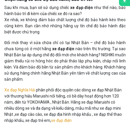
Sau khi mua, bạn sẽ sử dụng chiếc
xe đạp điện
như thế nào, bảo
hành bảo trì đi kèm của chiếc xe đó ra sao?
Xe nhái, xe không đảm bảo chất lượng chế độ bảo hành kéo theo
cũng kém. Bạn cần nhớ những hãng uy tín chế độ bảo hành đặc
biệt được chú trọng.
Đổi mới thay vì sửa chữa chỉ có tại Nhật Bản – chế độ bảo hành
chưa từng có ở một hãng
xe đạp điện
nào trên thị trường. Tại sao
Nhật Bản lại áp dụng chế độ đổi mới cho khách hàng? NISHIKI muốn
giảm thiểu rủi ro hỏng hóc do phải tháo lắp phụ kiện, chắp nối linh
kiện. Và đảm bảo độ bền từ sản phẩm cho khách hàng. Khách hàng
sử dụng hàng chính hãng Nhật Bản yên tâm về chất lượng cao của
sản phẩm.
Xe đạp Nghĩa Hải
phân phối độc quyền các dòng xe đạp Nhật Bản
với thương hiệu Maruishi nổi tiếng, có bề dày hoạt động hơn 120
năm, đến từ YOKOHAMA , Nhật Bản. Hãng xe đạp Maruishi có
nhiều dòng xe và đa dạng về kiểu dáng, mẫu mã như xe đạp mini
Nhật ,xe đạp cào cào, xe đạp địa hình nhập khẩu , xe đạp thể thao
nhập khẩu, xe đạp trẻ em,
xe đạp điện