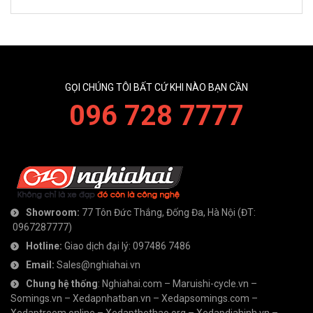
GỌI CHÚNG TÔI BẤT CỨ KHI NÀO BẠN CẦN
096 728 7777
Showroom:
77 Tôn Đức Thắng, Đống Đa, Hà Nội
(ĐT:
0967287777
)
Hotline:
Giao dịch đại lý:
097486 7486
Email:
Sales@nghiahai.vn
Chung hệ thống
:
Nghiahai.com
–
Maruishi-cycle.vn
–
Somings.vn
–
Xedapnhatban.vn
–
Xedapsomings.com
–
Xedaptreem.online
–
Xedapthethao.org
–
Xedapdiahinh.vn
–