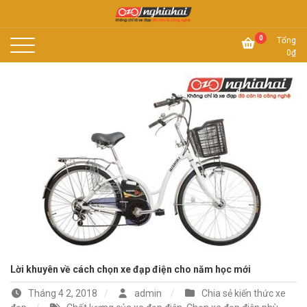
Skip
to
Không chỉ là xe đạp, đó còn là công nghệ
content
Xe đạp Nhật Nghĩa Hải
0
Tổng
0
₫
Lời khuyên về cách chọn xe đạp điện cho năm học mới
Tháng 4 2, 2018
admin
Chia sẻ kiến thức xe