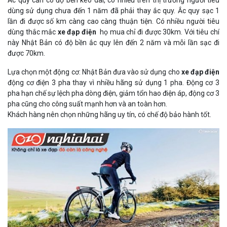
Ắc quy cần có độ bền kéo dài, có nhiều trên thị trường người tiêu
dùng sử dụng chưa đến 1 năm đã phải thay ắc quy. Ắc quy sạc 1
lần đi được số km càng cao càng thuận tiện. Có nhiều người tiêu
dùng thắc mắc
xe đạp điện
họ mua chỉ đi được 30km. Với tiêu chí
này Nhật Bản có độ bền ắc quy lên đến 2 năm và mỗi lần sạc đi
được 70km.
Lựa chọn một động cơ: Nhật Bản đưa vào sử dụng cho
xe đạp điện
động cơ điện 3 pha thay vì nhiều hãng sử dụng 1 pha. Động cơ 3
pha hạn chế sự lệch pha dòng điện, giảm tổn hao điện áp, động cơ 3
pha cũng cho công suất mạnh hơn và an toàn hơn.
Khách hàng nên chọn những hãng uy tín, có chế độ bảo hành tốt.