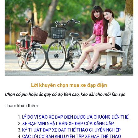
Lời khuyên chọn mua xe đạp điện
Chọn có pin hoặc ắc quy có độ bền cao, kéo dài cho mỗi lần sạc
Tham khảo thêm
LÝ DO VÌ SAO XE ĐẠP ĐIỆN ĐƯỢC ƯA CHUỘNG ĐẾN THẾ
XE ĐẠP MINI NHẬT BẢN-XE ĐẠP CỦA ĐẲNG CẤP
KỸ THUẬT ĐẠP XE ĐẠP THỂ THAO CHUYÊN NGHIỆP
CÁC LỖI CƠ BẢN KHI LUYỆN TẬP XE ĐẠP THỂ THAO