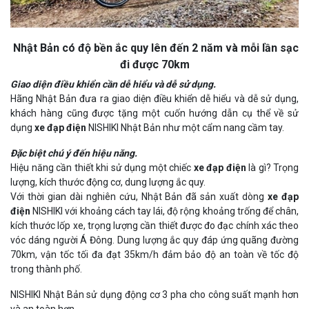
Nhật Bản có độ bền ắc quy lên đến 2 năm và mỗi lần sạc
đi được 70km
Giao diện điều khiển cần dễ hiểu và dễ sử dụng.
Hãng Nhật Bản đưa ra giao diện điều khiển dễ hiểu và dễ sử dụng,
khách hàng cũng được tặng một cuốn hướng dẫn cụ thể về sử
dụng
xe đạp điện
NISHIKI Nhật Bản như một cẩm nang cầm tay.
Đặc biệt chú ý đến hiệu năng.
Hiệu năng cần thiết khi sử dụng một chiếc
xe đạp điện
là gì? Trọng
lượng, kích thước động cơ, dung lượng ắc quy.
Với thời gian dài nghiên cứu, Nhật Bản đã sản xuất dòng
xe đạp
điện
NISHIKI với khoảng cách tay lái, độ rộng khoảng trống để chân,
kích thước lốp xe, trọng lượng cần thiết được đo đạc chính xác theo
vóc dáng người Á Đông. Dung lượng ắc quy đáp ứng quãng đường
70km, vận tốc tối đa đạt 35km/h đảm bảo độ an toàn về tốc độ
trong thành phố.
NISHIKI Nhật Bản sử dụng động cơ 3 pha cho công suất mạnh hơn
và an toàn hơn.