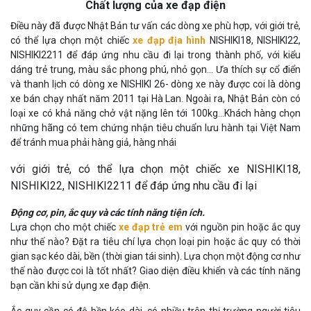
Chất lượng của xe đạp điện
Điều này đã được Nhật Bản tư vấn các dòng xe phù hợp, với giới trẻ,
có thể lựa chọn một chiếc
xe đạp địa hình
NISHIKI18, NISHIKI22,
NISHIKI2211 để đáp ứng nhu cầu đi lại trong thành phố, với kiểu
dáng trẻ trung, màu sắc phong phú, nhỏ gọn… Ưa thích sự cổ điển
và thanh lịch có dòng xe NISHIKI 26- dòng xe này được coi là dòng
xe bán chạy nhất năm 2011 tại Hà Lan. Ngoài ra, Nhật Bản còn có
loại xe có khả năng chở vật nặng lên tới 100kg…Khách hàng chọn
những hãng có tem chứng nhận tiêu chuẩn lưu hành tại Việt Nam
để tránh mua phải hàng giả, hàng nhái
với giới trẻ, có thể lựa chọn một chiếc xe NISHIKI18,
NISHIKI22, NISHIKI2211 để đáp ứng nhu cầu đi lại
Động cơ, pin, ắc quy và các tính năng tiện ích.
Lựa chọn cho một chiếc
xe đạp trẻ em
với nguồn pin hoặc ắc quy
như thế nào? Đặt ra tiêu chí lựa chọn loại pin hoặc ắc quy có thời
gian sạc kéo dài, bền (thời gian tái sinh). Lựa chọn một động cơ như
thế nào được coi là tốt nhất? Giao diện điều khiển và các tính năng
bạn cần khi sử dụng xe đạp điện.