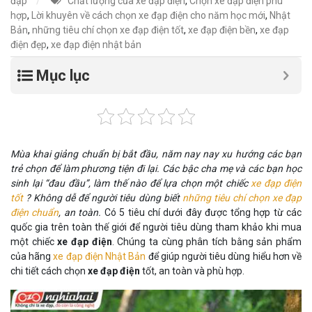
đạp
Chất lượng của xe đạp điện
,
Chọn xe đạp điện phù
hợp
,
Lời khuyên về cách chọn xe đạp điện cho năm học mới
,
Nhật
Bản
,
những tiêu chí chọn xe đạp điện tốt
,
xe đạp điện bền
,
xe đạp
điện đẹp
,
xe đạp điện nhật bản
Mục lục
Mùa khai giảng chuẩn bị bắt đầu, năm nay nay xu hướng các bạn
trẻ chọn để làm phương tiện đi lại. Các bậc cha mẹ và các bạn học
sinh lại “đau đầu”, làm thế nào để lựa chọn một chiếc
xe đạp điện
tốt
? Không dễ để người tiêu dùng biết
những tiêu chí chọn xe đạp
điện chuẩn
, an toàn.
Có 5 tiêu chí dưới đây được tổng hợp từ các
quốc gia trên toàn thế giới để người tiêu dùng tham khảo khi mua
một chiếc
xe đạp điện
. Chúng ta cùng phân tích bằng sản phẩm
của hãng
xe đạp điện Nhật Bản
để giúp người tiêu dùng hiểu hơn về
chi tiết cách chọn
xe đạp điện
tốt, an toàn và phù hợp.