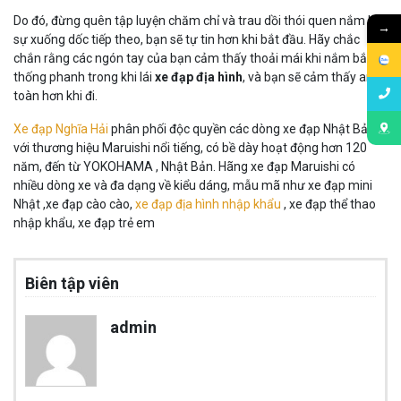
Do đó, đừng quên tập luyện chăm chỉ và trau dồi thói quen nắm bắt
→
sự xuống dốc tiếp theo, bạn sẽ tự tin hơn khi bắt đầu. Hãy chắc
chắn rằng các ngón tay của bạn cảm thấy thoải mái khi nắm bắt hệ
thống phanh trong khi lái
xe đạp địa hình
, và bạn sẽ cảm thấy an
toàn hơn khi đi.
Xe đạp Nghĩa Hải
phân phối độc quyền các dòng xe đạp Nhật Bản
với thương hiệu Maruishi nổi tiếng, có bề dày hoạt động hơn 120
năm, đến từ YOKOHAMA , Nhật Bản. Hãng xe đạp Maruishi có
nhiều dòng xe và đa dạng về kiểu dáng, mẫu mã như xe đạp mini
Nhật ,xe đạp cào cào,
xe đạp địa hình nhập khẩu
, xe đạp thể thao
nhập khẩu, xe đạp trẻ em
Biên tập viên
admin