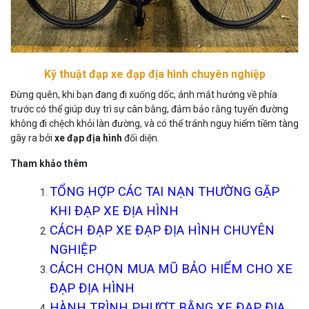
Kỹ thuật đạp xe đạp địa hình chuyên nghiệp
Đừng quên, khi bạn đang đi xuống dốc, ánh mắt hướng về phía
trước có thể giúp duy trì sự cân bằng, đảm bảo rằng tuyến đường
không đi chệch khỏi làn đường, và có thể tránh nguy hiểm tiềm tàng
gây ra bởi
xe đạp địa hình
đối diện.
Tham khảo thêm
TỔNG HỢP CÁC TAI NẠN THƯỜNG GẶP
KHI ĐẠP XE ĐỊA HÌNH
CÁCH ĐẠP XE ĐẠP ĐỊA HÌNH CHUYÊN
NGHIỆP
CÁCH CHỌN MUA MŨ BẢO HIỂM CHO XE
ĐẠP ĐỊA HÌNH
HÀNH TRÌNH PHƯỢT BẰNG XE ĐẠP ĐỊA