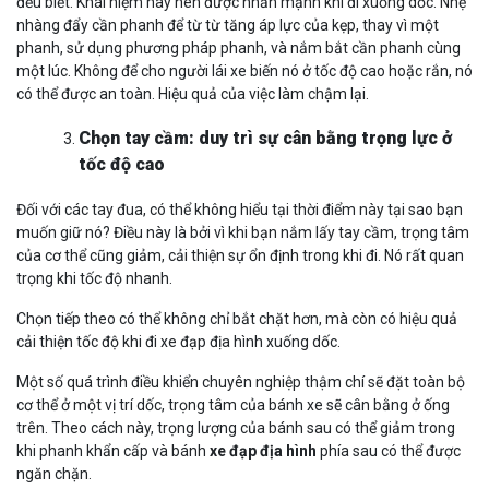
đều biết. Khái niệm này nên được nhấn mạnh khi đi xuống dốc. Nhẹ
nhàng đẩy cần phanh để từ từ tăng áp lực của kẹp, thay vì một
phanh, sử dụng phương pháp phanh, và nắm bắt cần phanh cùng
một lúc. Không để cho người lái xe biến nó ở tốc độ cao hoặc rắn, nó
có thể được an toàn. Hiệu quả của việc làm chậm lại.
Chọn tay cầm: duy trì sự cân bằng trọng lực ở
tốc độ cao
Đối với các tay đua, có thể không hiểu tại thời điểm này tại sao bạn
muốn giữ nó? Điều này là bởi vì khi bạn nắm lấy tay cầm, trọng tâm
của cơ thể cũng giảm, cải thiện sự ổn định trong khi đi. Nó rất quan
trọng khi tốc độ nhanh.
Chọn tiếp theo có thể không chỉ bắt chặt hơn, mà còn có hiệu quả
cải thiện tốc độ khi đi xe đạp địa hình xuống dốc.
Một số quá trình điều khiển chuyên nghiệp thậm chí sẽ đặt toàn bộ
cơ thể ở một vị trí dốc, trọng tâm của bánh xe sẽ cân bằng ở ống
trên. Theo cách này, trọng lượng của bánh sau có thể giảm trong
khi phanh khẩn cấp và bánh
xe đạp địa hình
phía sau có thể được
ngăn chặn.