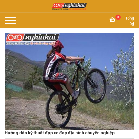
Skip
to
Không chỉ là xe đạp, đó còn là công nghệ
content
Xe đạp Nhật Nghĩa Hải
0
Tổng
0
₫
Hướng dẫn kỹ thuật đạp xe đạp địa hình chuyên nghiệp