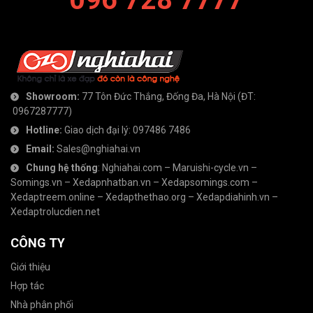
Showroom:
77 Tôn Đức Thắng, Đống Đa, Hà Nội
(ĐT:
0967287777
)
Hotline:
Giao dịch đại lý:
097486 7486
Email:
Sales@nghiahai.vn
Chung hệ thống
:
Nghiahai.com
–
Maruishi-cycle.vn
–
Somings.vn
–
Xedapnhatban.vn
–
Xedapsomings.com
–
Xedaptreem.online
–
Xedapthethao.org
–
Xedapdiahinh.vn
–
Xedaptrolucdien.net
CÔNG TY
Giới thiệu
Hợp tác
Nhà phân phối