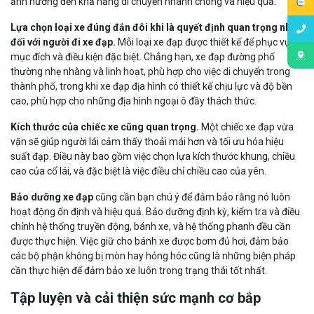
ảnh hưởng đến khả năng di chuyển nhanh chóng và hiệu quả.
Lựa chọn loại xe đúng đắn đôi khi là quyết định quan trọng nhất
đối với người đi xe đạp.
Mỗi loại xe đạp được thiết kế để phục vụ
mục đích và điều kiện đặc biệt. Chẳng hạn, xe đạp đường phố
thường nhẹ nhàng và linh hoạt, phù hợp cho việc di chuyển trong
thành phố, trong khi xe đạp địa hình có thiết kế chịu lực và độ bền
cao, phù hợp cho những địa hình ngoại ô đầy thách thức.
Kích thước của chiếc xe cũng quan trọng.
Một chiếc xe đạp vừa
vặn sẽ giúp người lái cảm thấy thoải mái hơn và tối ưu hóa hiệu
suất đạp. Điều này bao gồm việc chọn lựa kích thước khung, chiều
cao của cổ lái, và đặc biệt là việc điều chỉ chiều cao của yên.
Bảo dưỡng xe đạp
cũng cần bạn chú ý để đảm bảo rằng nó luôn
hoạt động ổn định và hiệu quả. Bảo dưỡng định kỳ, kiểm tra và điều
chỉnh hệ thống truyền động, bánh xe, và hệ thống phanh đều cần
được thực hiện. Việc giữ cho bánh xe được bơm đủ hơi, đảm bảo
các bộ phận không bị mòn hay hỏng hóc cũng là những biện pháp
cần thực hiện để đảm bảo xe luôn trong trạng thái tốt nhất.
Tập luyện và cải thiện sức mạnh cơ bắp