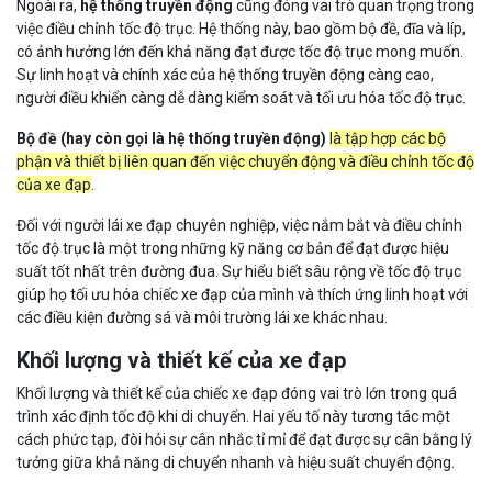
Ngoài ra,
hệ thống truyền động
cũng đóng vai trò quan trọng trong
việc điều chỉnh tốc độ trục. Hệ thống này, bao gồm bộ đề, đĩa và líp,
có ảnh hưởng lớn đến khả năng đạt được tốc độ trục mong muốn.
Sự linh hoạt và chính xác của hệ thống truyền động càng cao,
người điều khiển càng dễ dàng kiểm soát và tối ưu hóa tốc độ trục.
Bộ đề (hay còn gọi là hệ thống truyền động)
là tập hợp các bộ
phận và thiết bị liên quan đến việc chuyển động và điều chỉnh tốc độ
của xe đạp
.
Đối với người lái xe đạp chuyên nghiệp, việc nắm bắt và điều chỉnh
tốc độ trục là một trong những kỹ năng cơ bản để đạt được hiệu
suất tốt nhất trên đường đua. Sự hiểu biết sâu rộng về tốc độ trục
giúp họ tối ưu hóa chiếc xe đạp của mình và thích ứng linh hoạt với
các điều kiện đường sá và môi trường lái xe khác nhau.
Khối lượng và thiết kế của xe đạp
Khối lượng và thiết kế của chiếc xe đạp đóng vai trò lớn trong quá
trình xác định tốc độ khi di chuyển. Hai yếu tố này tương tác một
cách phức tạp, đòi hỏi sự cân nhắc tỉ mỉ để đạt được sự cân bằng lý
tưởng giữa khả năng di chuyển nhanh và hiệu suất chuyển động.