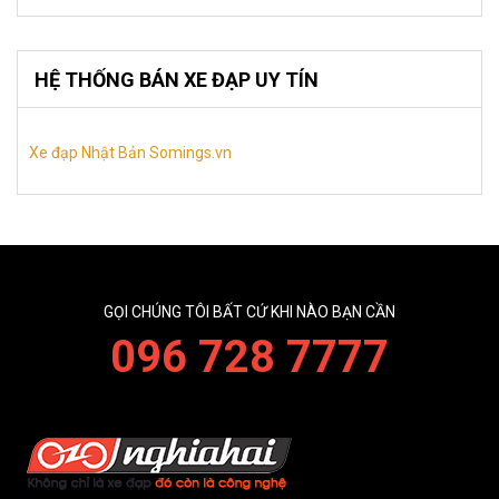
HỆ THỐNG BÁN XE ĐẠP UY TÍN
Xe đạp Nhật Bản Somings.vn
GỌI CHÚNG TÔI BẤT CỨ KHI NÀO BẠN CẦN
096 728 7777