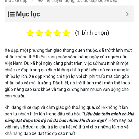
thức xe đạp
hệ truyền động
,
tốc độ đạp xe
,
xe dap
Mục lục
(1 bình chọn)
Xe đạp, một phương tiện giao thông quen thuộc, đã trở thành một
phần không thể thiếu trong cuộc sống hàng ngày của người dân
Việt Nam. Dù xã hội ngày càng phát triển, việc sở hữu ít nhất một
chiếc xe đạp trong gia đình không chỉ là phổ biến mà còn mang lại
nhiều lợi ích. Xe đạp không chỉ tiện lợi với chi phí thấp mà còn góp
phần bảo vệ môi trường. Đặc biệt, nó trở thành một môn thể thao
giúp nâng cao sức khỏe và tăng cường ham muốn vận động cho
con người.
Khi đang đi xe đạp và cảm giác gió thoảng qua, có lẽ không ít lần
bạn tự nhiên hiện lên trong đầu câu hỏi:
“Liệu bản thân mình có khả
năng đạt được tốc độ tối đa bao nhiêu khi đi xe đạp?
” Hôm nay, bài
viết này sẽ đưa ra câu trả lời chi tiết và thú vị cho những tò mò về
khả năng đạp xe đạt tốc độ cao nhất.