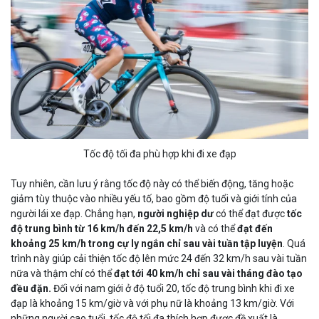
Tốc độ tối đa phù hợp khi đi xe đạp
Tuy nhiên, cần lưu ý rằng tốc độ này có thể biến động, tăng hoặc
giảm tùy thuộc vào nhiều yếu tố, bao gồm độ tuổi và giới tính của
người lái xe đạp. Chẳng hạn,
người nghiệp dư
có thể đạt được
tốc
độ trung bình từ 16 km/h đến 22,5 km/h
và có thể
đạt đến
khoảng 25 km/h trong cự ly ngắn
chỉ sau vài tuần tập luyện
. Quá
trình này giúp cải thiện tốc độ lên mức 24 đến 32 km/h sau vài tuần
nữa và thậm chí có thể
đạt tới 40 km/h chỉ sau vài tháng đào tạo
đều đặn.
Đối với nam giới ở độ tuổi 20, tốc độ trung bình khi đi xe
đạp là khoảng 15 km/giờ và với phụ nữ là khoảng 13 km/giờ. Với
những người cao tuổi, tốc độ tối đa thích hợp được đề xuất là