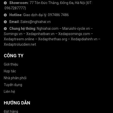
Showroom:
77 Tôn Đức Thắng, Đống Đa, Hà Nội
(ĐT:
0967287777
)
Hotline:
Giao dịch đại lý:
097486 7486
Email:
Sales@nghiahai.vn
Chung hệ thống
:
Nghiahai.com
–
Maruishi-cycle.vn
–
Somings.vn
–
Xedapnhatban.vn
–
Xedapsomings.com
–
Xedaptreem.online
–
Xedapthethao.org
–
Xedapdiahinh.vn
–
Xedaptrolucdien.net
CÔNG TY
Giới thiệu
Hợp tác
Nhà phân phối
Tuyển dụng
Liên hệ
HƯỚNG DẪN
Đặt hàng