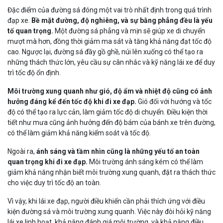
Đặc điểm của đường sá đóng một vai trò nhất định trong quá trình
đạp xe.
Bề mặt đường, độ nghiêng, và sự bằng phẳng đều là yếu
tố quan trọng.
Một đường sá phẳng và mịn sẽ giúp xe di chuyển
mượt mà hơn, đồng thời giảm ma sát và tăng khả năng đạt tốc độ
cao. Ngược lại, đường sá đầy gồ ghề, núi lên xuống có thể tạo ra
những thách thức lớn, yêu cầu sự cân nhắc và kỹ năng lái xe để duy
trì tốc độ ổn định.
Môi trường xung quanh như gió, độ ẩm và nhiệt độ cũng có ảnh
hưởng đáng kể đến tốc độ khi đi xe đạp.
Gió đối với hướng và tốc
độ có thể tạo ra lực cản, làm giảm tốc độ di chuyển. Điều kiện thời
tiết như mưa cũng ảnh hưởng đến độ bám của bánh xe trên đường,
có thể làm giảm khả năng kiểm soát và tốc độ.
Ngoài ra,
ánh sáng và tầm nhìn cũng là những yếu tố an toàn
quan trọng khi đi xe đạp.
Môi trường ánh sáng kém có thể làm
giảm khả năng nhận biết môi trường xung quanh, đặt ra thách thức
cho việc duy trì tốc độ an toàn.
Vì vậy, khi lái xe đạp, người điều khiển cần phải thích ứng với điều
kiện đường sá và môi trường xung quanh. Việc này đòi hỏi kỹ năng
lái xe linh hoạt, khả năng đánh giá môi trường, và khả năng điều