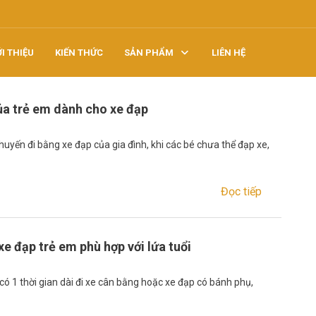
ỚI THIỆU
KIẾN THỨC
SẢN PHẨM
LIÊN HỆ
ủa trẻ em dành cho xe đạp
uyến đi bằng xe đạp của gia đình, khi các bé chưa thể đạp xe,
Đọc tiếp
e đạp trẻ em phù hợp với lứa tuổi
có 1 thời gian dài đi xe cân bằng hoặc xe đạp có bánh phụ,