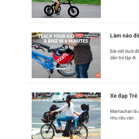
Làm nào để
Bài viết dưới 
dẫn trẻ tập đi…
Xe đạp Trẻ
Mamachari là x
nhu cầu vận…