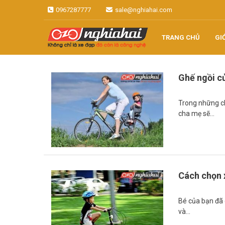
Skip
0967287777
sale@nghiahai.com
to
content
TRANG CHỦ
GI
Không chỉ là xe đạp, đó còn là
Xe đạp Nhật
công nghệ
Ghế ngồi c
Nghĩa Hải
Trong những ch
cha mẹ sẽ…
Cách chọn x
Bé của bạn đã 
và…