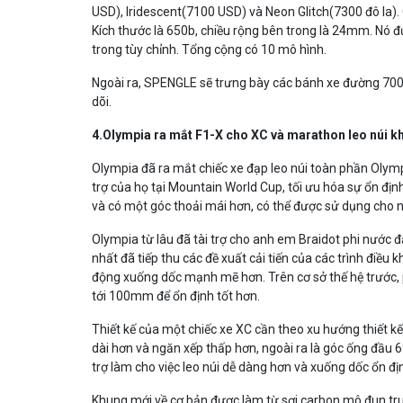
USD), Iridescent(7100 USD) và Neon Glitch(7300 đô la).
Kích thước là 650b, chiều rộng bên trong là 24mm. Nó đ
trong tùy chỉnh. Tổng cộng có 10 mô hình.
Ngoài ra, SPENGLE sẽ trưng bày các bánh xe đường 700c i
dõi.
4.Olympia ra mắt F1-X cho XC và marathon leo núi k
Olympia đã ra mắt chiếc xe đạp leo núi toàn phần Olymp
trợ của họ tại Mountain World Cup, tối ưu hóa sự ổn địn
và có một góc thoải mái hơn, có thể được sử dụng cho n
Olympia từ lâu đã tài trợ cho anh em Braidot phi nước
nhất đã tiếp thu các đề xuất cải tiến của các trình điều
động xuống dốc mạnh mẽ hơn. Trên cơ sở thế hệ trước,
tới 100mm để ổn định tốt hơn.
Thiết kế của một chiếc xe XC cần theo xu hướng thiết kế
dài hơn và ngăn xếp thấp hơn, ngoài ra là góc ống đầu 6
trợ làm cho việc leo núi dễ dàng hơn và xuống dốc ổn đị
Khung mới về cơ bản được làm từ sợi carbon mô đun tr