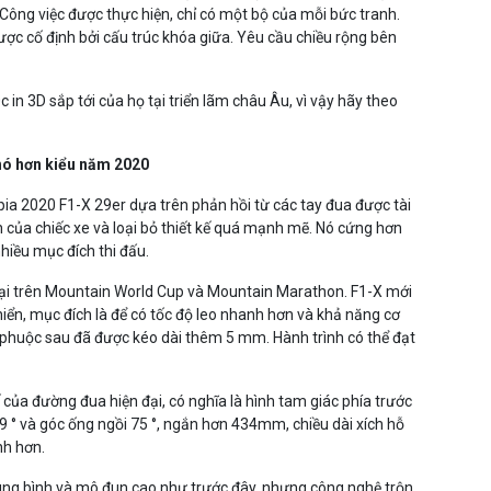
 Công việc được thực hiện, chỉ có một bộ của mỗi bức tranh.
ược cố định bởi cấu trúc khóa giữa. Yêu cầu chiều rộng bên
n 3D sắp tới của họ tại triển lãm châu Âu, vì vậy hãy theo
hó hơn kiểu năm 2020
ia 2020 F1-X 29er dựa trên phản hồi từ các tay đua được tài
h của chiếc xe và loại bỏ thiết kế quá mạnh mẽ. Nó cứng hơn
hiều mục đích thi đấu.
 đại trên Mountain World Cup và Mountain Marathon. F1-X mới
 khiển, mục đích là để có tốc độ leo nhanh hơn và khả năng cơ
 phuộc sau đã được kéo dài thêm 5 mm. Hành trình có thể đạt
 của đường đua hiện đại, có nghĩa là hình tam giác phía trước
9 ° và góc ống ngồi 75 °, ngắn hơn 434mm, chiều dài xích hỗ
nh hơn.
ung bình và mô đun cao như trước đây, nhưng công nghệ trộn