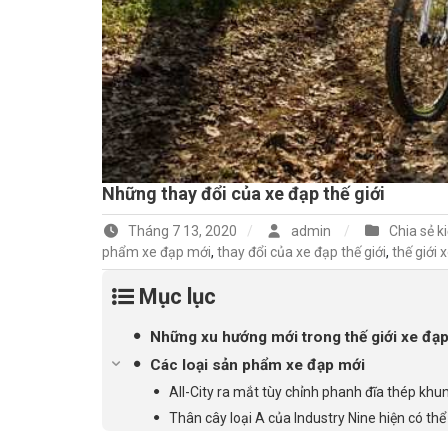
Những thay đổi của xe đạp thế giới
Tháng 7 13, 2020
admin
Chia sẻ k
phẩm xe đạp mới
,
thay đổi của xe đạp thế giới
,
thế giới 
Mục lục
Những xu hướng mới trong thế giới xe đạ
Các loại sản phẩm xe đạp mới
All-City ra mắt tùy chỉnh phanh đĩa thép kh
Thân cây loại A của Industry Nine hiện có 