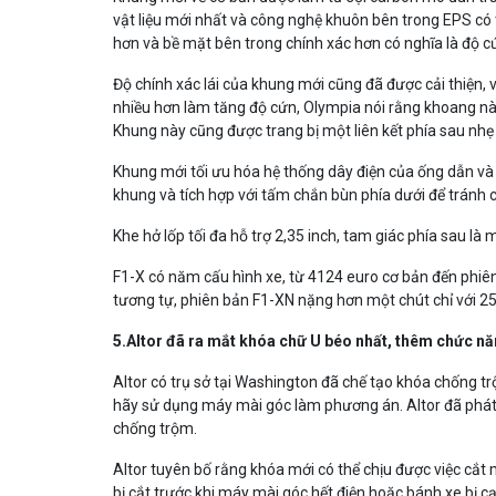
vật liệu mới nhất và công nghệ khuôn bên trong EPS có t
hơn và bề mặt bên trong chính xác hơn có nghĩa là độ c
Độ chính xác lái của khung mới cũng đã được cải thiện, v
nhiều hơn làm tăng độ cứn, Olympia nói rằng khoang này
Khung này cũng được trang bị một liên kết phía sau nh
Khung mới tối ưu hóa hệ thống dây điện của ống dẫn và 
khung và tích hợp với tấm chắn bùn phía dưới để tránh c
Khe hở lốp tối đa hỗ trợ 2,35 inch, tam giác phía sau là
F1-X có năm cấu hình xe, từ 4124 euro cơ bản đến phiên
tương tự, phiên bản F1-XN nặng hơn một chút chỉ với 2
5.Altor đã ra mắt khóa chữ U béo nhất, thêm chức n
Altor có trụ sở tại Washington đã chế tạo khóa chống tr
hãy sử dụng máy mài góc làm phương án. Altor đã phát
chống trộm.
Altor tuyên bố rằng khóa mới có thể chịu được việc cắt
bị cắt trước khi máy mài góc hết điện hoặc bánh xe bị cạ