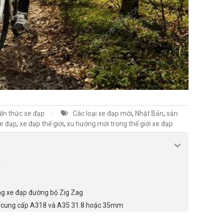
iến thức xe đạp
Các loại xe đạp mới
,
Nhật Bản
,
sản
xe đạp
,
xe đạp thế giới
,
xu hướng mới trong thế giới xe đạp
p
ung xe đạp đường bộ Zig Zag
thể cung cấp A318 và A35 31.8 hoặc 35mm