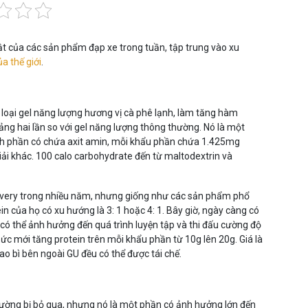
t của các sản phẩm đạp xe trong tuần, tập trung vào xu
ủa thế giới
.
loại gel năng lượng hương vị cà phê lạnh, làm tăng hàm
ng hai lần so với gel năng lượng thông thường. Nó là một
nh phần có chứa axit amin, mỗi khẩu phần chứa 1.425mg
iải khác. 100 calo carbohydrate đến từ maltodextrin và
very trong nhiều năm, nhưng giống như các sản phẩm phổ
ein của họ có xu hướng là 3: 1 hoặc 4: 1. Bây giờ, ngày càng có
có thể ảnh hưởng đến quá trình luyện tập và thi đấu cường độ
ức mới tăng protein trên mỗi khẩu phần từ 10g lên 20g. Giá là
o bì bên ngoài GU đều có thể được tái chế.
hường bị bỏ qua, nhưng nó là một phần có ảnh hưởng lớn đến