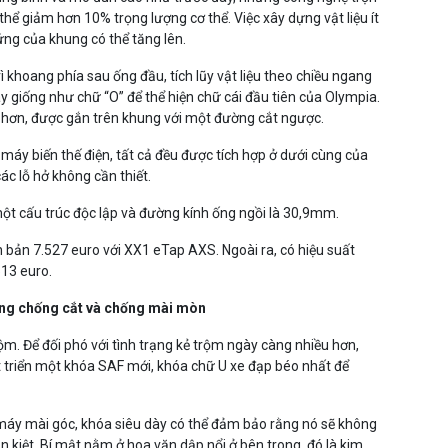
hể giảm hơn 10% trọng lượng cơ thể. Việc xây dựng vật liệu ít
ứng của khung có thể tăng lên.
ì khoang phía sau ống đầu, tích lũy vật liệu theo chiều ngang
 giống như chữ “O” để thể hiện chữ cái đầu tiên của Olympia.
ẹ hơn, được gắn trên khung với một đường cắt ngược.
máy biến thế điện, tất cả đều được tích hợp ở dưới cùng của
ác lỗ hở không cần thiết.
 một cấu trúc độc lập và đường kính ống ngồi là 30,9mm.
 bản 7.527 euro với XX1 eTap AXS. Ngoài ra, có hiệu suất
513 euro.
ăng chống cắt và chống mài mòn
ộm. Để đối phó với tình trạng kẻ trộm ngày càng nhiều hơn,
 triển một khóa SAF mới, khóa chữ U xe đạp béo nhất để
 máy mài góc, khóa siêu dày có thể đảm bảo rằng nó sẽ không
n kiệt. Bí mật nằm ở hoa văn dập nổi ở bên trong, đó là kim