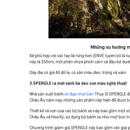
Những xu hướng mớ
Để phù hợp với các tay lái rộng hơn (ENVE tuyên bố là tươ
này là 250cm, mỗi phần chứa phích cắm và đầu bịt dưới
Dây đai có giá 40 đô la, có sẵn màu đen, trắng và xám
3.SPENGLE ra mắt vành ba dao sơn màu nghệ thuật
Nhà sản xuất bánh
xe đạp nhật bản
Thụy Sĩ SPENGLE đã 
Châu Âu năm nay, những sản phẩm này hiện đã được bá
Thiết kế và sơn của các bộ bánh xe này bao gồm một số 
Châu Âu và Hoa Kỳ, sử dụng bộ bánh xe như một bức tr
Chương trình giảm giá SPENGLE này bao gồm các giải 