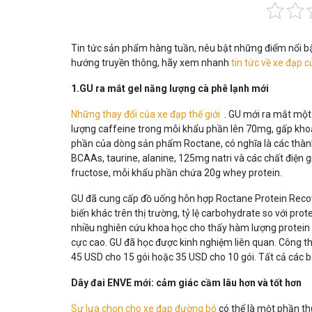
Tin tức sản phẩm hàng tuần, nêu bật những điểm nổi bậ
hướng truyền thông, hãy xem nhanh
tin tức về xe đạp c
1.GU ra mắt gel năng lượng cà phê lạnh mới
Những thay đổi của xe đạp thế giới
. GU mới ra mắt một 
lượng caffeine trong mỗi khẩu phần lên 70mg, gấp khoả
phần của dòng sản phẩm Roctane, có nghĩa là các thà
BCAAs, taurine, alanine, 125mg natri và các chất điện g
fructose, mỗi khẩu phần chứa 20g whey protein.
GU đã cung cấp đồ uống hỗn hợp Roctane Protein Reco
biến khác trên thị trường, tỷ lệ carbohydrate so với prot
nhiều nghiên cứu khoa học cho thấy hàm lượng protein 
cực cao. GU đã học được kinh nghiệm liên quan. Công th
45 USD cho 15 gói hoặc 35 USD cho 10 gói. Tất cả các ba
Dây đai ENVE mới: cảm giác cầm lâu hơn và tốt hơn
Sự lựa chọn cho xe đạp đường bộ
có thể là một phần t