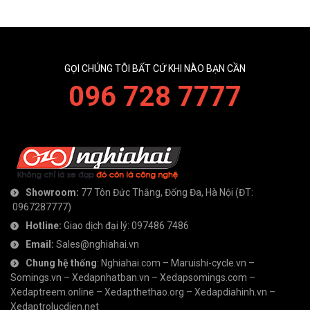
GỌI CHÚNG TÔI BẤT CỨ KHI NÀO BẠN CẦN
096 728 7777
Showroom:
77 Tôn Đức Thắng, Đống Đa, Hà Nội
(ĐT:
0967287777
)
Hotline:
Giao dịch đại lý:
097486 7486
Email:
Sales@nghiahai.vn
Chung hệ thống
:
Nghiahai.com
–
Maruishi-cycle.vn
–
Somings.vn
–
Xedapnhatban.vn
–
Xedapsomings.com
–
Xedaptreem.online
–
Xedapthethao.org
–
Xedapdiahinh.vn
–
Xedaptrolucdien.net