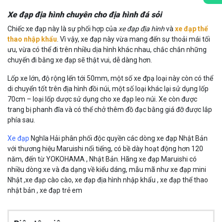
Xe đạp địa hình chuyên cho địa hình đá sỏi
Chiếc xe đạp này là sự phối hợp của
xe đạp địa hình
và
xe đạp thể
thao nhập khẩu
. Vì vậy, xe đạp này vừa mang đến sự thoải mái tối
ưu, vừa có thể đi trên nhiều dịa hình khác nhau, chắc chắn những
chuyến đi bằng xe đạp sẽ thật vui, dễ dàng hơn.
Lốp xe lớn, độ rộng lến tới 50mm, một số xe đpạ loại này còn có thể
di chuyển tốt trên địa hình đồi núi, một số loại khác lại sử dụng lốp
70cm – loại lốp dược sử dụng cho xe đạp leo núi. Xe còn được
trang bị phanh đĩa và có thể chở thêm đồ đạc bằng giá đỡ được lắp
phía sau.
Xe đạp
Nghĩa Hải phân phối độc quyền các dòng xe đạp Nhật Bản
với thương hiệu Maruishi nổi tiếng, có bề dày hoạt động hơn 120
năm, đến từ YOKOHAMA , Nhật Bản. Hãng xe đạp Maruishi có
nhiều dòng xe và đa dạng về kiểu dáng, mẫu mã như xe đạp mini
Nhật ,xe đạp cào cào, xe đạp địa hình nhập khẩu , xe đạp thể thao
nhật bản , xe đạp trẻ em