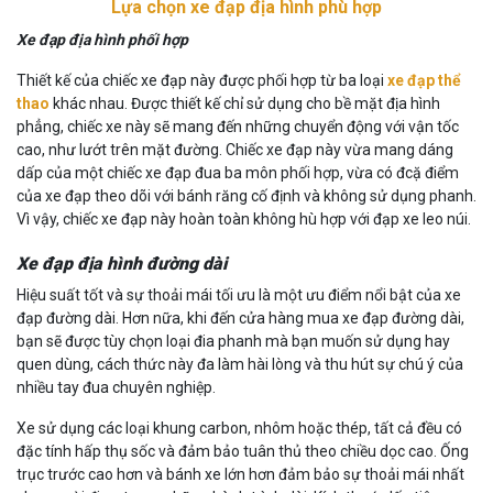
Lựa chọn xe đạp địa hình phù hợp
Xe đạp địa hình phối hợp
Thiết kế của chiếc xe đạp này được phối hợp từ ba loại
xe đạp thể
thao
khác nhau. Được thiết kế chỉ sử dụng cho bề mặt địa hình
phẳng, chiếc xe này sẽ mang đến những chuyển động với vận tốc
cao, như lướt trên mặt đường. Chiếc xe đạp này vừa mang dáng
dấp của một chiếc xe đạp đua ba môn phối hợp, vừa có đcặ điểm
của xe đạp theo dõi với bánh răng cố định và không sử dụng phanh.
Vì vậy, chiếc xe đạp này hoàn toàn không hù hợp với đạp xe leo núi.
Xe đạp địa hình đường dài
Hiệu suất tốt và sự thoải mái tối ưu là một ưu điểm nổi bật của xe
đạp đường dài. Hơn nữa, khi đến cửa hàng mua xe đạp đường dài,
bạn sẽ được tùy chọn loại đia phanh mà bạn muốn sử dụng hay
quen dùng, cách thức này đa làm hài lòng và thu hút sự chú ý của
nhiều tay đua chuyên nghiệp.
Xe sử dụng các loại khung carbon, nhôm hoặc thép, tất cả đều có
đặc tính hấp thụ sốc và đảm bảo tuân thủ theo chiều dọc cao. Ống
trục trước cao hơn và bánh xe lớn hơn đảm bảo sự thoải mái nhất