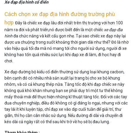
Xe đạp địa hình cổ điển
Cách chọn xe đạp địa hình đường trường phù
hợp
Đây là chiếc xe đạp lâu đời nhất trên thị trường với hơn 100
năm ra đời và phát triển,nó được biết đến là một chiếc
xe đạp địa
hình
đa chức năng và kết cấu gọn nhẹ. Tại sao chiếc xe đạp này lại
được ưa chuộng trong suốt khoảng thời gian dài như thế? Đó là nhờ
vào hiệu quả tối đa mà nó mang tới cho người sử dụng, người đi xe
không hao tốn quá nhiều sức lực khi đạp xe đi làm, đi học hay đi
chơi.
Xe đạp đường bộ kiểu cổ điển thường sử dụng loại khung cacbon,
bên cạnh đó có nhiều nhà sản xuất lại trang bị cho xe bộ khung
nhôm, và có cả khung thép nữa. Tăng tốc độ khi đạp chiếc xe này
không quá khó khăn nhưng bạn se phải duy trì một tư thế không
mấy thoải mái để thực hiện những kĩ thuật tăng tốc. Đối với các tay
đua chuyên nghiệp, điều đó không có gì đáng lo ngại, nhưng với các
tay lái ít khi luyện tập, chỉ đạp xe vào dịp cuối tuần để giải trí, thư
giãn, thì họ cần cân nhắc sử dụng. Nếu đường đi dài và chuyến đi
kéo dài cả ngày rất có thể sau khi trở về họ sẽ bị đau lưng.
Tham khảo thêm :