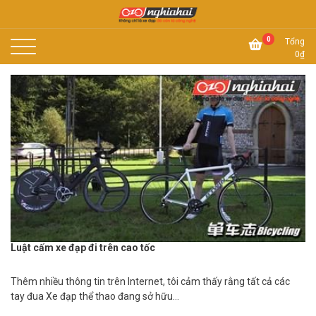
Skip
to
Không chỉ là xe đạp, đó còn là công nghệ
content
Xe đạp Nhật Nghĩa Hải
0
Tổng
0
₫
Luật cấm xe đạp đi trên cao tốc
Thêm nhiều thông tin trên Internet, tôi cảm thấy rằng tất cả các
tay đua Xe đạp thể thao đang sở hữu…