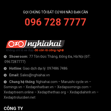
GỌI CHÚNG TÔI BẤT CỨ KHI NÀO BẠN CẦN
096 728 7777
Showroom:
77 Tôn Đức Thắng, Đống Đa, Hà Nội
(ĐT:
0967287777
)
Hotline:
Giao dịch đại lý:
097486 7486
Email:
Sales@nghiahai.vn
Chung hệ thống
:
Nghiahai.com
–
Maruishi-cycle.vn
–
Somings.vn
–
Xedapnhatban.vn
–
Xedapsomings.com
–
Xedaptreem.online
–
Xedapthethao.org
–
Xedapdiahinh.vn
–
Xedaptrolucdien.net
CÔNG TY