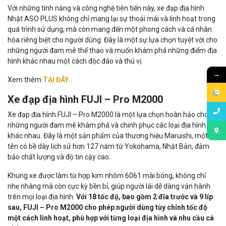
Với những tính năng và công nghệ tiên tiến này, xe đạp địa hình
Nhật ASO PLUS không chỉ mang lại sự thoải mái và linh hoạt trong
quá trình sử dụng, mà còn mang đến một phong cách và cá nhân
hóa riêng biệt cho người dùng. Đây là một sự lựa chọn tuyệt vời cho
những người đam mê thể thao và muốn khám phá những điểm địa
hình khác nhau một cách độc đáo và thú vị.
→
Xem thêm
TẠI ĐÂY
Xe đạp địa hình FUJI – Pro M2000
Xe đạp địa hình FUJI – Pro M2000 là một lựa chọn hoàn hảo cho
những người đam mê khám phá và chinh phục các loại địa hình
khác nhau. Đây là một sản phẩm của thương hiệu Maruishi, một cái
tên có bề dày lịch sử hơn 127 năm từ Yokohama, Nhật Bản, đảm
bảo chất lượng và độ tin cậy cao.
Khung xe được làm từ hợp kim nhôm 6061 mài bóng, không chỉ
nhẹ nhàng mà còn cực kỳ bền bỉ, giúp người lái dễ dàng vận hành
trên mọi loại địa hình.
Với 18 tốc độ, bao gồm 2 đĩa trước và 9 líp
sau, FUJI – Pro M2000 cho phép người dùng tùy chỉnh tốc độ
một cách linh hoạt, phù hợp với từng loại địa hình và nhu cầu cá