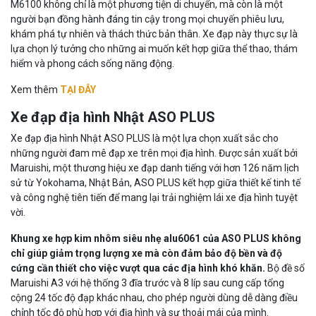
M6100 không chỉ là một phương tiện di chuyển, mà còn là một
người bạn đồng hành đáng tin cậy trong mọi chuyến phiêu lưu,
khám phá tự nhiên và thách thức bản thân. Xe đạp này thực sự là
lựa chọn lý tưởng cho những ai muốn kết hợp giữa thể thao, thám
hiểm và phong cách sống năng động.
Xem thêm
TẠI ĐÂY
Xe đạp địa hình Nhật ASO PLUS
Xe đạp địa hình Nhật ASO PLUS là một lựa chọn xuất sắc cho
những người đam mê đạp xe trên mọi địa hình. Được sản xuất bởi
Maruishi, một thương hiệu xe đạp danh tiếng với hơn 126 năm lịch
sử từ Yokohama, Nhật Bản, ASO PLUS kết hợp giữa thiết kế tinh tế
và công nghệ tiên tiến để mang lại trải nghiệm lái xe địa hình tuyệt
vời.
Khung xe hợp kim nhôm siêu nhẹ alu6061 của ASO PLUS không
chỉ giúp giảm trọng lượng xe mà còn đảm bảo độ bền và độ
cứng cần thiết cho việc vượt qua các địa hình khó khăn.
Bộ đề số
Maruishi A3 với hệ thống 3 đĩa trước và 8 líp sau cung cấp tổng
cộng 24 tốc độ đạp khác nhau, cho phép người dùng dễ dàng điều
chỉnh tốc độ phù hợp với địa hình và sự thoải mái của mình.