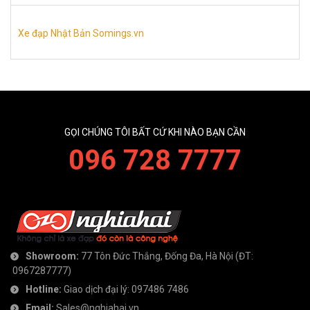
Xe đạp Nhật Bản Somings.vn
GỌI CHÚNG TÔI BẤT CỨ KHI NÀO BẠN CẦN
096 728 7777
Showroom:
77 Tôn Đức Thắng, Đống Đa, Hà Nội
(ĐT:
0967287777
)
Hotline:
Giao dịch đại lý:
097486 7486
Email:
Sales@nghiahai.vn