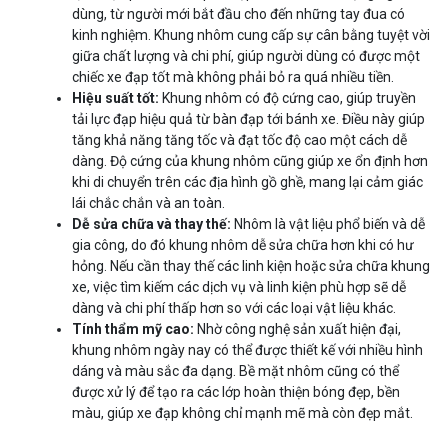
dùng, từ người mới bắt đầu cho đến những tay đua có
kinh nghiệm. Khung nhôm cung cấp sự cân bằng tuyệt vời
giữa chất lượng và chi phí, giúp người dùng có được một
chiếc xe đạp tốt mà không phải bỏ ra quá nhiều tiền.
Hiệu suất tốt:
Khung nhôm có độ cứng cao, giúp truyền
tải lực đạp hiệu quả từ bàn đạp tới bánh xe. Điều này giúp
tăng khả năng tăng tốc và đạt tốc độ cao một cách dễ
dàng. Độ cứng của khung nhôm cũng giúp xe ổn định hơn
khi di chuyển trên các địa hình gồ ghề, mang lại cảm giác
lái chắc chắn và an toàn.
Dễ sửa chữa và thay thế:
Nhôm là vật liệu phổ biến và dễ
gia công, do đó khung nhôm dễ sửa chữa hơn khi có hư
hỏng. Nếu cần thay thế các linh kiện hoặc sửa chữa khung
xe, việc tìm kiếm các dịch vụ và linh kiện phù hợp sẽ dễ
dàng và chi phí thấp hơn so với các loại vật liệu khác.
Tính thẩm mỹ cao:
Nhờ công nghệ sản xuất hiện đại,
khung nhôm ngày nay có thể được thiết kế với nhiều hình
dáng và màu sắc đa dạng. Bề mặt nhôm cũng có thể
được xử lý để tạo ra các lớp hoàn thiện bóng đẹp, bền
màu, giúp xe đạp không chỉ mạnh mẽ mà còn đẹp mắt.