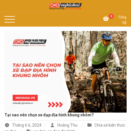
Skip
to
Không chỉ là xe đạp, đó còn là công nghệ
content
Xe đạp Nhật Nghĩa Hải
0
Tổng
0
₫
Tại sao nên chọn xe đạp địa hình khung nhôm?
Tháng 6 6, 2024
Hoàng Thu
Chia sẻ kiến thức