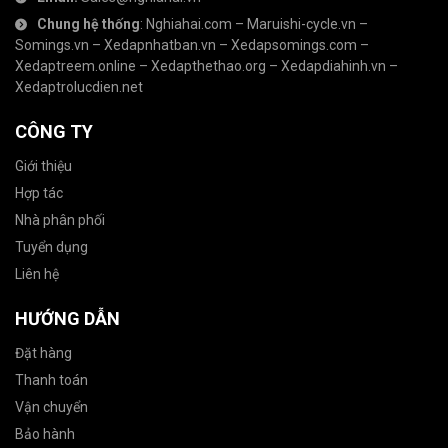
Chung hệ thống
:
Nghiahai.com
–
Maruishi-cycle.vn
–
Somings.vn
–
Xedapnhatban.vn
–
Xedapsomings.com
–
Xedaptreem.online
–
Xedapthethao.org
–
Xedapdiahinh.vn
–
Xedaptrolucdien.net
CÔNG TY
Giới thiệu
Hợp tác
Nhà phân phối
Tuyển dụng
Liên hệ
HƯỚNG DẪN
Đặt hàng
Thanh toán
Vận chuyển
Bảo hành