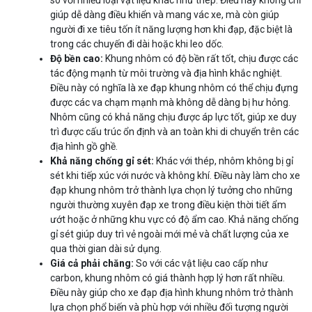
so với nhiều loại vật liệu khác như thép. Điều này không chỉ
giúp dễ dàng điều khiển và mang vác xe, mà còn giúp
người đi xe tiêu tốn ít năng lượng hơn khi đạp, đặc biệt là
trong các chuyến đi dài hoặc khi leo dốc.
Độ bền cao:
Khung nhôm có độ bền rất tốt, chịu được các
tác động mạnh từ môi trường và địa hình khắc nghiệt.
Điều này có nghĩa là xe đạp khung nhôm có thể chịu đựng
được các va chạm mạnh mà không dễ dàng bị hư hỏng.
Nhôm cũng có khả năng chịu được áp lực tốt, giúp xe duy
trì được cấu trúc ổn định và an toàn khi di chuyển trên các
địa hình gồ ghề.
Khả năng chống gỉ sét:
Khác với thép, nhôm không bị gỉ
sét khi tiếp xúc với nước và không khí. Điều này làm cho xe
đạp khung nhôm trở thành lựa chọn lý tưởng cho những
người thường xuyên đạp xe trong điều kiện thời tiết ẩm
ướt hoặc ở những khu vực có độ ẩm cao. Khả năng chống
gỉ sét giúp duy trì vẻ ngoài mới mẻ và chất lượng của xe
qua thời gian dài sử dụng.
Giá cả phải chăng:
So với các vật liệu cao cấp như
carbon, khung nhôm có giá thành hợp lý hơn rất nhiều.
Điều này giúp cho xe đạp địa hình khung nhôm trở thành
lựa chọn phổ biến và phù hợp với nhiều đối tượng người