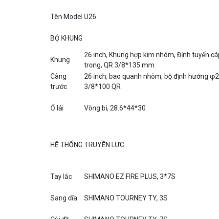
Tên Model
U26
BỘ KHUNG
26 inch, Khung hợp kim nhôm, Định tuyến c
Khung
trong, QR 3/8*135 mm
Càng
26 inch, bao quanh nhôm, bộ định hướng φ2
trước
3/8*100 QR
Ổ lái
Vòng bi, 28.6*44*30
HỆ THỐNG TRUYỀN LỰC
Tay lắc
SHIMANO EZ FIRE PLUS, 3*7S
Sang dĩa
SHIMANO TOURNEY TY, 3S