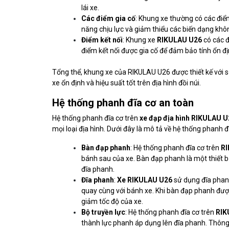
lái xe.
Các điểm gia cố
: Khung xe thường có các điể
năng chịu lực và giảm thiểu các biến dạng khô
Điểm kết nối
: Khung xe
RIKULAU U26
có các đ
điểm kết nối được gia cố để đảm bảo tính ổn địn
Tổng thể, khung xe của RIKULAU U26 được thiết kế với sự
xe ổn định và hiệu suất tốt trên địa hình đồi núi.
Hệ thống phanh đĩa cơ an toàn
Hệ thống phanh đĩa cơ trên
xe đạp địa hình RIKULAU U
mọi loại địa hình. Dưới đây là mô tả về hệ thống phanh 
Bàn đạp phanh
: Hệ thống phanh đĩa cơ trên
RI
bánh sau của xe. Bàn đạp phanh là một thiết b
đĩa phanh.
Đĩa phanh
:
Xe RIKULAU U26
sử dụng đĩa pha
quay cùng với bánh xe. Khi bàn đạp phanh được
giảm tốc độ của xe.
Bộ truyền lực
: Hệ thống phanh đĩa cơ trên
RIK
thành lực phanh áp dụng lên đĩa phanh. Thông