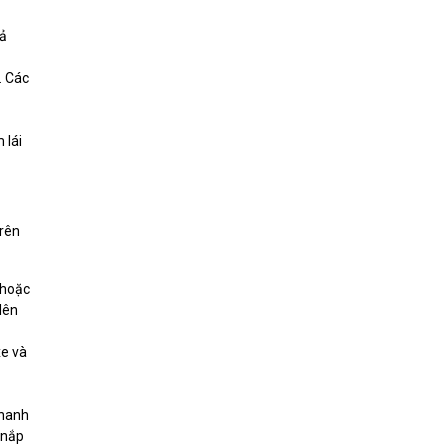
hả
. Các
 lái
trên
/hoặc
lên
xe và
phanh
 nắp