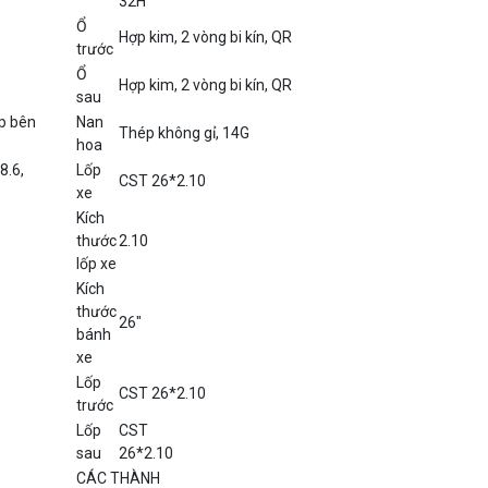
32H
Ổ
Hợp kim, 2 vòng bi kín, QR
trước
Ổ
Hợp kim, 2 vòng bi kín, QR
sau
áp bên
Nan
Thép không gỉ, 14G
hoa
8.6,
Lốp
CST 26*2.10
xe
Kích
thước
2.10
lốp xe
Kích
thước
26″
bánh
xe
Lốp
CST 26*2.10
trước
Lốp
CST
sau
26*2.10
CÁC THÀNH