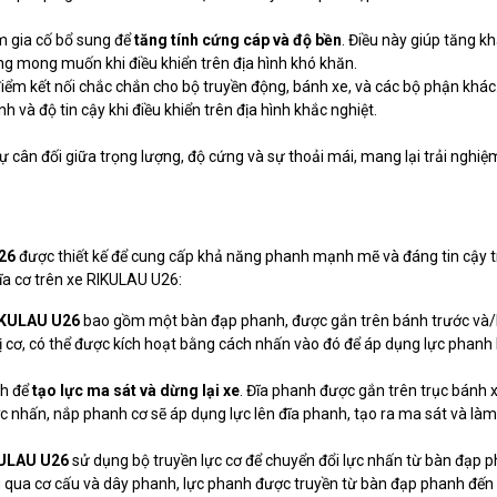
m gia cố bổ sung để
tăng tính cứng cáp và độ bền
. Điều này giúp tăng k
ng mong muốn khi điều khiển trên địa hình khó khăn.
iểm kết nối chắc chắn cho bộ truyền động, bánh xe, và các bộ phận khác
h và độ tin cậy khi điều khiển trên địa hình khắc nghiệt.
 cân đối giữa trọng lượng, độ cứng và sự thoải mái, mang lại trải nghiệm
26
được thiết kế để cung cấp khả năng phanh mạnh mẽ và đáng tin cậy 
đĩa cơ trên xe RIKULAU U26:
KULAU U26
bao gồm một bàn đạp phanh, được gắn trên bánh trước và
ị cơ, có thể được kích hoạt bằng cách nhấn vào đó để áp dụng lực phanh 
nh để
tạo lực ma sát và dừng lại xe
. Đĩa phanh được gắn trên trục bánh 
 nhấn, nắp phanh cơ sẽ áp dụng lực lên đĩa phanh, tạo ra ma sát và làm
ULAU U26
sử dụng bộ truyền lực cơ để chuyển đổi lực nhấn từ bàn đạp 
 qua cơ cấu và dây phanh, lực phanh được truyền từ bàn đạp phanh đến