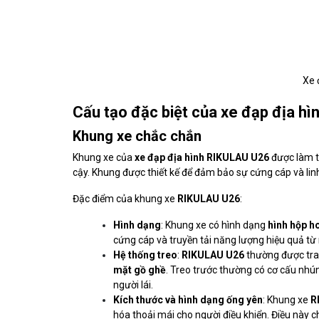
Xe 
Cấu tạo đặc biệt của xe đạp địa h
Khung xe chắc chắn
Khung xe của
xe đạp địa hình RIKULAU U26
được làm t
cậy. Khung được thiết kế để đảm bảo sự cứng cáp và linh
Đặc điểm của khung xe
RIKULAU U26
:
Hình dạng
: Khung xe có hình dạng
hình hộp h
cứng cáp và truyền tải năng lượng hiệu quả từ 
Hệ thống treo
:
RIKULAU U26
thường được tran
mặt gồ ghề
. Treo trước thường có cơ cấu nhú
người lái.
Kích thước và hình dạng ống yên
: Khung xe
R
hóa thoải mái cho người điều khiển. Điều này c