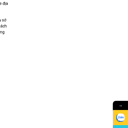
e địa
ụ sở
sách
ững
→