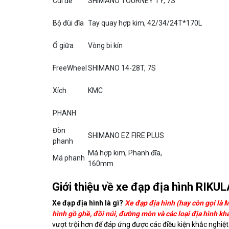
Cùi đề
SHIMANO TOURNEY TY, 7S
Bộ đùi đĩa
Tay quay hợp kim, 42/34/24T*170L
Ổ giữa
Vòng bi kín
FreeWheel
SHIMANO 14-28T, 7S
Xích
KMC
PHANH
Đòn
SHIMANO EZ FIRE PLUS
phanh
Má hợp kim, Phanh đĩa,
Má phanh
160mm
Giới thiệu về xe đạp địa hình RIKU
Xe đạp địa hình là gì?
Xe đạp địa hình (hay còn gọi là 
hình gồ ghề, đồi núi, đường mòn và các loại địa hình kh
vượt trội hơn để đáp ứng được các điều kiện khắc nghiệt