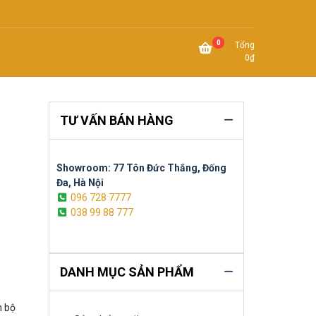
0
Tổng
0
₫
TƯ VẤN BÁN HÀNG
Showroom: 77 Tôn Đức Thắng, Đống
Đa, Hà Nội
096 728 7777
038 99 88 777
DANH MỤC SẢN PHẨM
n bộ