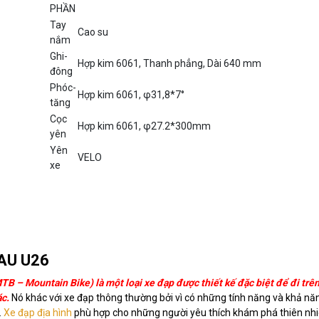
PHẦN
Tay
Cao su
nắm
Ghi-
Hợp kim 6061, Thanh phẳng, Dài 640 mm
đông
Phóc-
Hợp kim 6061, φ31,8*7°
tăng
Cọc
Hợp kim 6061, φ27.2*300mm
yên
Yên
VELO
xe
LAU U26
MTB – Mountain Bike) là một loại xe đạp được thiết kế đặc biệt để đi trên
ác.
Nó khác với xe đạp thông thường bởi vì có những tính năng và khả nă
.
Xe đạp địa hình
phù hợp cho những người yêu thích khám phá thiên nhi