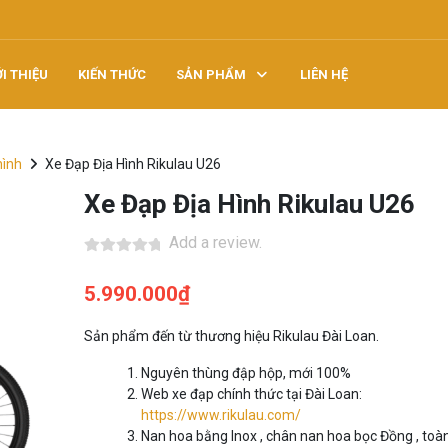
ỚI THIỆU
KIẾN THỨC
SẢN PHẨM
LIÊN HỆ
hình
Xe Đạp Địa Hình Rikulau U26
Xe Đạp Địa Hình Rikulau U26
Add a review.
5.990.000
₫
Sản phẩm đến từ thương hiệu Rikulau Đài Loan.
Nguyên thùng đập hộp, mới 100%
Web xe đạp chính thức tại Đài Loan:
https://www.rikulau.com/
Nan hoa bằng Inox , chân nan hoa bọc Đồng , toà