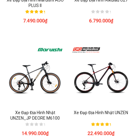
Xe Đạp Địa Hình Maruishi ASO
Xe Đạp Địa Hình Rikulau U27
PLUS II
Được xếp
Được
7.490.000
₫
6.790.000
₫
hạng
xếp
5.00
hạng
5 sao
0
5
sao
Xe Đạp Địa Hình Nhật
Xe Đạp Địa Hình Nhật UNZEN
UNZEN_JP DEORE M6100
Được
Được xếp
14.990.000
₫
22.490.000
₫
xếp
hạng