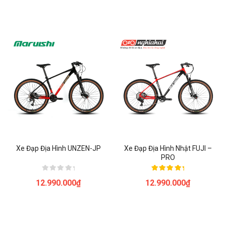
hạng
5.00
0
5 sao
5
sao
Xe Đạp Địa Hình UNZEN-JP
Xe Đạp Địa Hình Nhật FUJI –
PRO
Được
Được xếp
12.990.000
₫
12.990.000
₫
xếp
hạng
hạng
5.00
0
5 sao
5
sao