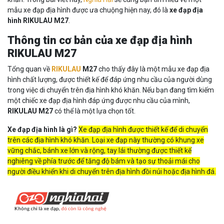
mẫu xe đạp địa hình được ưa chuộng hiện nay, đó là
xe đạp địa
hình RIKULAU M27
.
Thông tin cơ bản của xe đạp địa hình
RIKULAU M27
Tổng quan về
RIKULAU
M27
cho thấy đây là một mẫu xe đạp địa
hình chất lượng, được thiết kế để đáp ứng nhu cầu của người dùng
trong việc di chuyển trên địa hình khó khăn. Nếu bạn đang tìm kiếm
một chiếc xe đạp địa hình đáp ứng được nhu cầu của mình,
RIKULAU M27
có thể là một lựa chọn tốt.
Xe đạp địa hình là gì?
Xe đạp địa hình được thiết kế để di chuyển
trên các địa hình khó khăn. Loại xe đạp này thường có khung xe
vững chắc, bánh xe lớn và rộng, tay lái thường được thiết kế
nghiêng về phía trước để tăng độ bám và tạo sự thoải mái cho
người điều khiển khi di chuyển trên địa hình đồi núi hoặc địa hình đá.