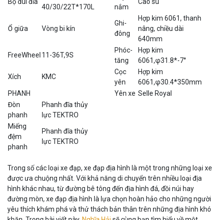
Bộ đùi đĩa
Cao su
40/30/22T*170L
nắm
Hợp kim 6061, thanh
Ghi-
Ổ giữa
Vòng bi kín
nâng, chiều dài
đông
640mm
Phóc-
Hợp kim
FreeWheel
11-36T,9S
tăng
6061,φ31.8*-7°
Cọc
Hợp kim
Xích
KMC
yên
6061,φ30.4*350mm
PHANH
Yên xe
Selle Royal
Đòn
Phanh đĩa thủy
phanh
lực TEKTRO
Miếng
Phanh đĩa thủy
đệm
lực TEKTRO
phanh
Trong số các loại xe đạp, xe đạp địa hình là một trong những loại xe
được ưa chuộng nhất. Với khả năng di chuyển trên nhiều loại địa
hình khác nhau, từ đường bê tông đến địa hình đá, đồi núi hay
đường mòn, xe đạp địa hình là lựa chọn hoàn hảo cho những người
yêu thích khám phá và thử thách bản thân trên những địa hình khó
khăn. Trong bài viết này,
Nghĩa Hải
sẽ cùng bạn tìm hiểu về một