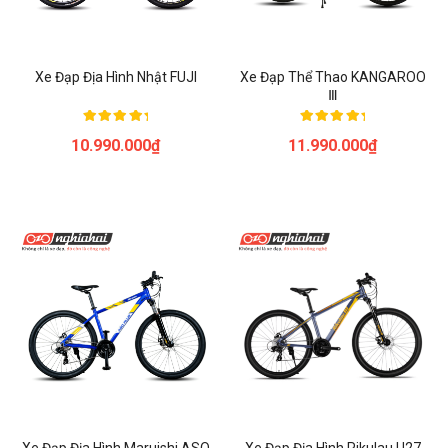
Xe Đạp Địa Hình Nhật FUJI
Xe Đạp Thể Thao KANGAROO
Ⅲ
Được xếp
Được xếp
10.990.000
₫
11.990.000
₫
hạng
hạng
5.00
5.00
5 sao
5 sao