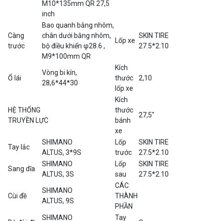
M10*135mm QR 27,5
inch
Bao quanh bằng nhôm,
Càng
chân dưới bằng nhôm,
SKIN TIRE
Lốp xe
trước
bộ điều khiển φ28.6 ,
27.5*2.10
M9*100mm QR
Kích
Vòng bi kín,
Ổ lái
thước
2,10
28,6*44*30
lốp xe
Kích
HỆ THỐNG
thước
27,5″
TRUYỀN LỰC
bánh
xe
SHIMANO
Lốp
SKIN TIRE
Tay lắc
ALTUS, 3*9S
trước
27.5*2.10
SHIMANO
Lốp
SKIN TIRE
Sang dĩa
ALTUS, 3S
sau
27.5*2.10
CÁC
SHIMANO
Cùi đề
THÀNH
ALTUS, 9S
PHẦN
SHIMANO
Tay