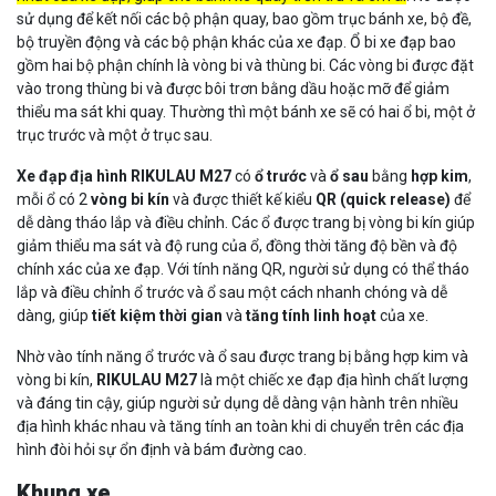
sử dụng để kết nối các bộ phận quay, bao gồm trục bánh xe, bộ đề,
bộ truyền động và các bộ phận khác của xe đạp. Ổ bi xe đạp bao
gồm hai bộ phận chính là vòng bi và thùng bi. Các vòng bi được đặt
vào trong thùng bi và được bôi trơn bằng dầu hoặc mỡ để giảm
thiểu ma sát khi quay. Thường thì một bánh xe sẽ có hai ổ bi, một ở
trục trước và một ở trục sau.
Xe đạp địa hình RIKULAU M27
có
ổ trước
và
ổ sau
bằng
hợp kim
,
mỗi ổ có 2
vòng bi kín
và được thiết kế kiểu
QR (quick release)
để
dễ dàng tháo lắp và điều chỉnh. Các ổ được trang bị vòng bi kín giúp
giảm thiểu ma sát và độ rung của ổ, đồng thời tăng độ bền và độ
chính xác của xe đạp. Với tính năng QR, người sử dụng có thể tháo
lắp và điều chỉnh ổ trước và ổ sau một cách nhanh chóng và dễ
dàng, giúp
tiết kiệm thời gian
và
tăng tính linh hoạt
của xe.
Nhờ vào tính năng ổ trước và ổ sau được trang bị bằng hợp kim và
vòng bi kín,
RIKULAU M27
là một chiếc xe đạp địa hình chất lượng
và đáng tin cậy, giúp người sử dụng dễ dàng vận hành trên nhiều
địa hình khác nhau và tăng tính an toàn khi di chuyển trên các địa
hình đòi hỏi sự ổn định và bám đường cao.
Khung xe