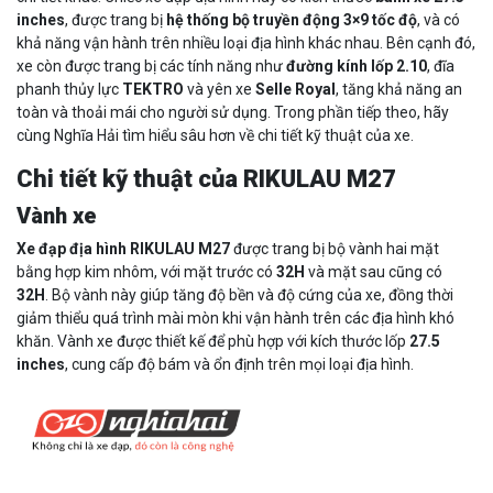
inches
, được trang bị
hệ thống bộ truyền động 3×9 tốc độ
, và có
khả năng vận hành trên nhiều loại địa hình khác nhau. Bên cạnh đó,
xe còn được trang bị các tính năng như
đường kính lốp 2.10
, đĩa
phanh thủy lực
TEKTRO
và yên xe
Selle Royal
, tăng khả năng an
toàn và thoải mái cho người sử dụng. Trong phần tiếp theo, hãy
cùng Nghĩa Hải tìm hiểu sâu hơn về chi tiết kỹ thuật của xe.
Chi tiết kỹ thuật của RIKULAU M27
Vành xe
Xe đạp địa hình RIKULAU M27
được trang bị bộ vành hai mặt
bằng hợp kim nhôm, với mặt trước có
32H
và mặt sau cũng có
32H
. Bộ vành này giúp tăng độ bền và độ cứng của xe, đồng thời
giảm thiểu quá trình mài mòn khi vận hành trên các địa hình khó
khăn. Vành xe được thiết kế để phù hợp với kích thước lốp
27.5
inches
, cung cấp độ bám và ổn định trên mọi loại địa hình.