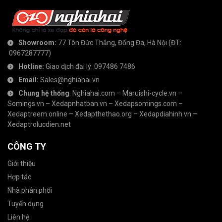
Showroom:
77 Tôn Đức Thắng, Đống Đa, Hà Nội
(ĐT:
0967287777
)
Hotline:
Giao dịch đại lý:
097486 7486
Email:
Sales@nghiahai.vn
Chung hệ thống
:
Nghiahai.com
–
Maruishi-cycle.vn
–
Somings.vn
–
Xedapnhatban.vn
–
Xedapsomings.com
–
Xedaptreem.online
–
Xedapthethao.org
–
Xedapdiahinh.vn
–
Xedaptrolucdien.net
CÔNG TY
Giới thiệu
Hợp tác
Nhà phân phối
Tuyển dụng
Liên hệ