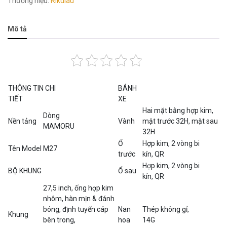
Thương hiệu:
Rikulau
Mô tả
THÔNG TIN CHI
BÁNH
TIẾT
XE
Hai mặt bằng hợp kim,
Dòng
Nền tảng
Vành
mặt trước 32H, mặt sau
MAMORU
32H
Ổ
Hợp kim, 2 vòng bi
Tên Model
M27
trước
kín, QR
Hợp kim, 2 vòng bi
BỘ KHUNG
Ổ sau
kín, QR
27,5 inch, ống hợp kim
nhôm, hàn mịn & đánh
bóng, định tuyến cáp
Nan
Thép không gỉ,
Khung
bên trong,
hoa
14G