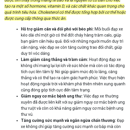
được tìm thấy trong màng tế bào và là nguyên tố cơ bản cho việc
tạo ra một số hormone, vitamin D, và các chất khác quan trọng cho
quá trình tiêu hóa. Cholesterol có thể được tổng hợp bởi cơ thể hoặc
được cung cấp thông qua thức ăn.
Hỗ trợ giảm cân và đối phó với béo phì:
Mỗi buổi đạp xe
kéo dài chỉ một giờ có thể đốt cháy hàng trăm calo, giúp
bạn giảm cân hiệu quả. Đối với những người muốn duy trì
cân nặng, việc đạp xe còn tăng cường trao đổi chất, giúp
duy trì vóc dáng.
Làm giảm căng thẳng và trầm cảm:
Hoạt động đạp xe
không chỉ mang lại lợi ích về sức khỏe mà còn có tác động
tích cực lên tâm lý. Nó giúp giảm mức độ lo lắng, căng
thẳng và có thể tạo ra cảm giác hạnh phúc. Việc thực hiện
hoạt động ngoài trời và khám phá thiên nhiên xung quanh
cũng đóng góp tích cực đến tâm trạng.
Giảm nguy cơ mắc bệnh ung thư:
Việc đạp xe thường
xuyên đã được liên kết với sự giảm nguy cơ mắc bệnh ung
thư ruột và còn có khả năng giảm nguy cơ mắc bệnh ung
thư vú.
Tăng cường sức mạnh và ngăn ngừa chấn thương:
Đạp
xe không chỉ giúp tăng cường sức mạnh cơ bắp mà còn