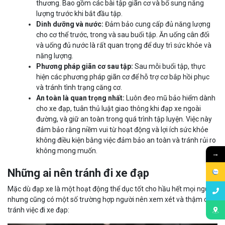
thương. Bao gồm các bài tập giãn cơ và bổ sung năng
lượng trước khi bắt đầu tập.
Dinh dưỡng và nước:
Đảm bảo cung cấp đủ năng lượng
cho cơ thể trước, trong và sau buổi tập. Ăn uống cân đối
và uống đủ nước là rất quan trọng để duy trì sức khỏe và
năng lượng.
Phương pháp giãn cơ sau tập:
Sau mỗi buổi tập, thực
hiện các phương pháp giãn cơ để hỗ trợ cơ bắp hồi phục
và tránh tình trạng căng cơ.
An toàn là quan trọng nhất:
Luôn đeo mũ bảo hiểm dành
cho xe đạp, tuân thủ luật giao thông khi đạp xe ngoài
đường, và giữ an toàn trong quá trình tập luyện. Việc này
đảm bảo rằng niềm vui từ hoạt động và lợi ích sức khỏe
không điều kiện bằng việc đảm bảo an toàn và tránh rủi ro
không mong muốn.
→
Những ai nên tránh đi xe đạp
Mặc dù đạp xe là một hoạt động thể dục tốt cho hầu hết mọi người,
nhưng cũng có một số trường hợp người nên xem xét và thậm chí
tránh việc đi xe đạp: