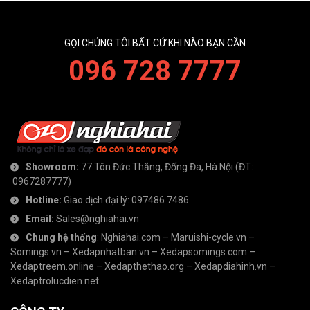
GỌI CHÚNG TÔI BẤT CỨ KHI NÀO BẠN CẦN
096 728 7777
Showroom:
77 Tôn Đức Thắng, Đống Đa, Hà Nội
(ĐT:
0967287777
)
Hotline:
Giao dịch đại lý:
097486 7486
Email:
Sales@nghiahai.vn
Chung hệ thống
:
Nghiahai.com
–
Maruishi-cycle.vn
–
Somings.vn
–
Xedapnhatban.vn
–
Xedapsomings.com
–
Xedaptreem.online
–
Xedapthethao.org
–
Xedapdiahinh.vn
–
Xedaptrolucdien.net