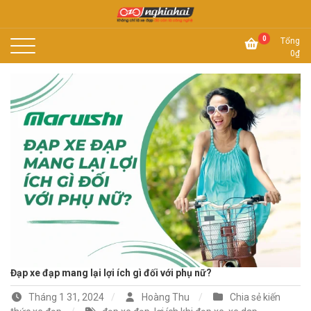
Skip
to
Không chỉ là xe đạp, đó còn là công nghệ
content
Xe đạp Nhật Nghĩa Hải
0
Tổng
0
₫
Đạp xe đạp mang lại lợi ích gì đối với phụ nữ?
Tháng 1 31, 2024
Hoàng Thu
Chia sẻ kiến