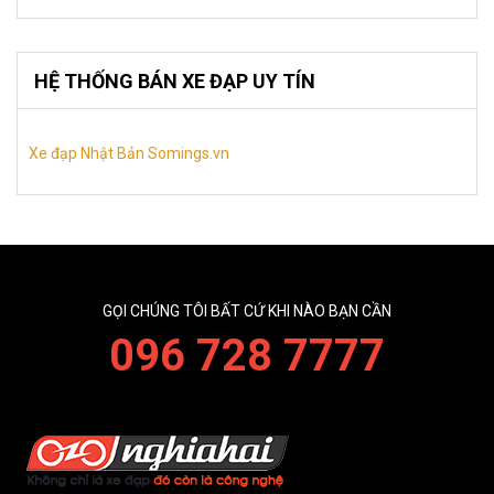
HỆ THỐNG BÁN XE ĐẠP UY TÍN
Xe đạp Nhật Bản Somings.vn
GỌI CHÚNG TÔI BẤT CỨ KHI NÀO BẠN CẦN
096 728 7777