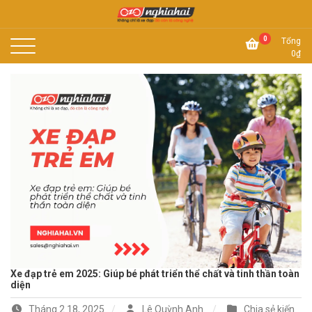
Skip
to
Không chỉ là xe đạp, đó còn là công nghệ
content
Xe đạp Nhật Nghĩa Hải
0
Tổng
0
₫
Xe đạp trẻ em 2025: Giúp bé phát triển thể chất và tinh thần toàn
diện
Tháng 2 18, 2025
Lê Quỳnh Anh
Chia sẻ kiến