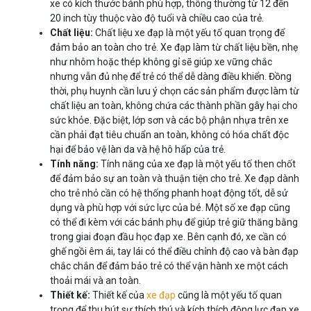
xe có kích thước bánh phù hợp, thông thường từ 12 đến
20 inch tùy thuộc vào độ tuổi và chiều cao của trẻ.
Chất liệu:
Chất liệu xe đạp là một yếu tố quan trọng để
đảm bảo an toàn cho trẻ. Xe đạp làm từ chất liệu bền, nhẹ
như nhôm hoặc thép không gỉ sẽ giúp xe vững chắc
nhưng vẫn đủ nhẹ để trẻ có thể dễ dàng điều khiển. Đồng
thời, phụ huynh cần lưu ý chọn các sản phẩm được làm từ
chất liệu an toàn, không chứa các thành phần gây hại cho
sức khỏe. Đặc biệt, lớp sơn và các bộ phận nhựa trên xe
cần phải đạt tiêu chuẩn an toàn, không có hóa chất độc
hại để bảo vệ làn da và hệ hô hấp của trẻ.
Tính năng:
Tính năng của xe đạp là một yếu tố then chốt
để đảm bảo sự an toàn và thuận tiện cho trẻ. Xe đạp dành
cho trẻ nhỏ cần có hệ thống phanh hoạt động tốt, dễ sử
dụng và phù hợp với sức lực của bé. Một số xe đạp cũng
có thể đi kèm với các bánh phụ để giúp trẻ giữ thăng bằng
trong giai đoạn đầu học đạp xe. Bên cạnh đó, xe cần có
ghế ngồi êm ái, tay lái có thể điều chỉnh độ cao và bàn đạp
chắc chắn để đảm bảo trẻ có thể vận hành xe một cách
thoải mái và an toàn.
Thiết kế:
Thiết kế của
xe đạp
cũng là một yếu tố quan
trọng để thu hút sự thích thú và kích thích động lực đạp xe