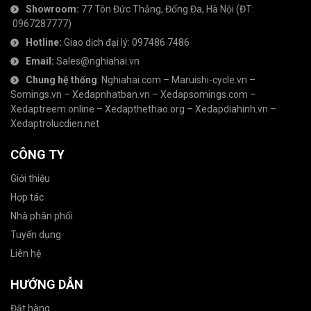
Showroom:
77 Tôn Đức Thắng, Đống Đa, Hà Nội
(ĐT:
0967287777
)
Hotline:
Giao dịch đại lý:
097486 7486
Email:
Sales@nghiahai.vn
Chung hệ thống
:
Nghiahai.com
–
Maruishi-cycle.vn
–
Somings.vn
–
Xedapnhatban.vn
–
Xedapsomings.com
–
Xedaptreem.online
–
Xedapthethao.org
–
Xedapdiahinh.vn
–
Xedaptrolucdien.net
CÔNG TY
Giới thiệu
Hợp tác
Nhà phân phối
Tuyển dụng
Liên hệ
HƯỚNG DẪN
Đặt hàng