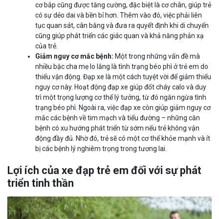
cơ bắp cũng được tăng cường, đặc biệt là cơ chân, giúp trẻ
có sự dẻo dai và bền bỉ hơn. Thêm vào đó, việc phải liên
tục quan sát, cân bằng và đưa ra quyết định khi di chuyển
cũng giúp phát triển các giác quan và khả năng phản xạ
của trẻ.
Giảm nguy cơ mắc bệnh:
Một trong những vấn đề mà
nhiều bậc cha mẹ lo lắng là tình trạng béo phì ở trẻ em do
thiếu vận động. Đạp xe là một cách tuyệt vời để giảm thiểu
nguy cơ này. Hoạt động đạp xe giúp đốt cháy calo và duy
trì một trọng lượng cơ thể lý tưởng, từ đó ngăn ngừa tình
trạng béo phì. Ngoài ra, việc đạp xe còn giúp giảm nguy cơ
mắc các bệnh về tim mạch và tiểu đường – những căn
bệnh có xu hướng phát triển từ sớm nếu trẻ không vận
động đầy đủ. Nhờ đó, trẻ sẽ có một cơ thể khỏe mạnh và ít
bị các bệnh lý nghiêm trọng trong tương lai.
Lợi ích của xe đạp trẻ em đối với sự phát
triển tinh thần