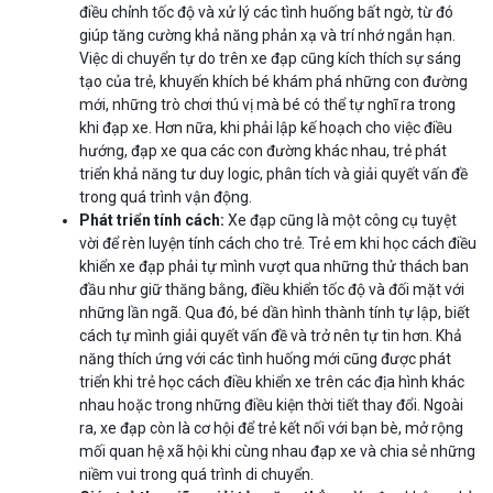
điều chỉnh tốc độ và xử lý các tình huống bất ngờ, từ đó
giúp tăng cường khả năng phản xạ và trí nhớ ngắn hạn.
Việc di chuyển tự do trên xe đạp cũng kích thích sự sáng
tạo của trẻ, khuyến khích bé khám phá những con đường
mới, những trò chơi thú vị mà bé có thể tự nghĩ ra trong
khi đạp xe. Hơn nữa, khi phải lập kế hoạch cho việc điều
hướng, đạp xe qua các con đường khác nhau, trẻ phát
triển khả năng tư duy logic, phân tích và giải quyết vấn đề
trong quá trình vận động.
Phát triển tính cách:
Xe đạp cũng là một công cụ tuyệt
vời để rèn luyện tính cách cho trẻ. Trẻ em khi học cách điều
khiển xe đạp phải tự mình vượt qua những thử thách ban
đầu như giữ thăng bằng, điều khiển tốc độ và đối mặt với
những lần ngã. Qua đó, bé dần hình thành tính tự lập, biết
cách tự mình giải quyết vấn đề và trở nên tự tin hơn. Khả
năng thích ứng với các tình huống mới cũng được phát
triển khi trẻ học cách điều khiển xe trên các địa hình khác
nhau hoặc trong những điều kiện thời tiết thay đổi. Ngoài
ra, xe đạp còn là cơ hội để trẻ kết nối với bạn bè, mở rộng
mối quan hệ xã hội khi cùng nhau đạp xe và chia sẻ những
niềm vui trong quá trình di chuyển.