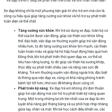
Xe đạp trẻ em: Giúp bé phát triển thể chất và tinh thần toàn diện
Xe đạp không chỉ là một phương tiện giải trí cho trẻ em mà còn là
công cụ hiệu quả giúp tăng cường sức khỏe và hỗ trợ sự phát triển
toàn diện về thể chất.
Tăng cường sức khỏe:
Khi trẻ sử dụng xe đạp, toàn bộ cơ
thể của bé được vận động, giúp cải thiện sức khỏe tổng
thể. Đặc biệt, việc đạp xe thường xuyên giúp trẻ vận động
nhiều hơn, từ đó tăng cường sức khỏe tim mạch, cải thiện
tuần hoàn máu và giúp hệ hô hấp hoạt động hiệu quả hơn.
Đồng thời, khi trẻ phát triển thói quen đạp xe, cơ thể sẽ
tiêu hao năng lượng, từ đó giúp cải thiện hệ xương khớp,
thúc đẩy sự phát triển chiều cao và nâng cao sức đề
kháng. Trẻ em thường xuyên vận động ngoài trời, đặc biệt
là thông qua việc đạp xe, cũng có khả năng phòng tránh
bệnh tật tốt hơn, nhờ sức đề kháng được củng cố.
Phát triển kỹ năng:
Xe đạp trẻ em không chỉ đơn thuần
giúp trẻ vận động mà còn hỗ trợ phát triển kỹ năng quan
trọng. Một trong những lợi ích lớn nhất của xe đạp là rèn
luyện khả năng giữ thăng bằng và sự phối hợp nhịp nhàng
giữa tay, chân và mắt. Khi bé học cách điều khiển xe, các