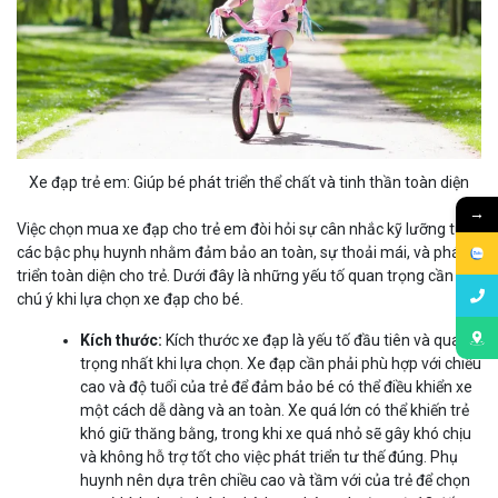
Xe đạp trẻ em: Giúp bé phát triển thể chất và tinh thần toàn diện
→
Việc chọn mua xe đạp cho trẻ em đòi hỏi sự cân nhắc kỹ lưỡng từ
các bậc phụ huynh nhằm đảm bảo an toàn, sự thoải mái, và phát
triển toàn diện cho trẻ. Dưới đây là những yếu tố quan trọng cần
chú ý khi lựa chọn xe đạp cho bé.
Kích thước:
Kích thước xe đạp là yếu tố đầu tiên và quan
trọng nhất khi lựa chọn. Xe đạp cần phải phù hợp với chiều
cao và độ tuổi của trẻ để đảm bảo bé có thể điều khiển xe
một cách dễ dàng và an toàn. Xe quá lớn có thể khiến trẻ
khó giữ thăng bằng, trong khi xe quá nhỏ sẽ gây khó chịu
và không hỗ trợ tốt cho việc phát triển tư thế đúng. Phụ
huynh nên dựa trên chiều cao và tầm với của trẻ để chọn