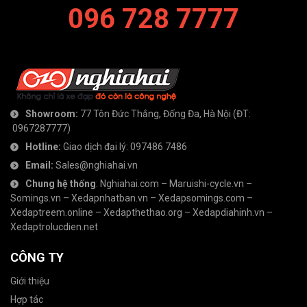
096 728 7777
Showroom:
77 Tôn Đức Thắng, Đống Đa, Hà Nội
(ĐT:
0967287777
)
Hotline:
Giao dịch đại lý:
097486 7486
Email:
Sales@nghiahai.vn
Chung hệ thống
:
Nghiahai.com
–
Maruishi-cycle.vn
–
Somings.vn
–
Xedapnhatban.vn
–
Xedapsomings.com
–
Xedaptreem.online
–
Xedapthethao.org
–
Xedapdiahinh.vn
–
Xedaptrolucdien.net
CÔNG TY
Giới thiệu
Hợp tác