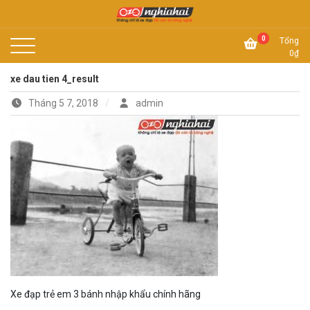
Skip
to
Không chỉ là xe đạp, đó còn là công nghệ
content
Xe đạp Nhật Nghĩa Hải
0
Tổng
0
₫
xe dau tien 4_result
Tháng 5 7, 2018
admin
Xe đạp trẻ em 3 bánh nhập khẩu chính hãng