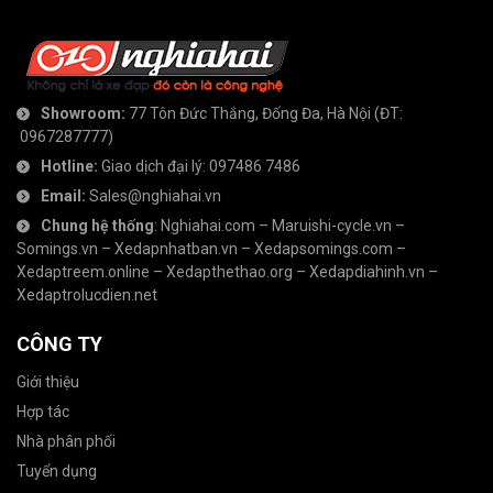
Showroom:
77 Tôn Đức Thắng, Đống Đa, Hà Nội
(ĐT:
0967287777
)
Hotline:
Giao dịch đại lý:
097486 7486
Email:
Sales@nghiahai.vn
Chung hệ thống
:
Nghiahai.com
–
Maruishi-cycle.vn
–
Somings.vn
–
Xedapnhatban.vn
–
Xedapsomings.com
–
Xedaptreem.online
–
Xedapthethao.org
–
Xedapdiahinh.vn
–
Xedaptrolucdien.net
CÔNG TY
Giới thiệu
Hợp tác
Nhà phân phối
Tuyển dụng