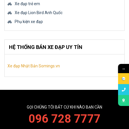
Xe đạp trẻ em
Xe đạp Lion Bird Anh Quốc
Phụ kiện xe đạp
HỆ THỐNG BÁN XE ĐẠP UY TÍN
Xe đạp Nhật Bản Somings.vn
→
GỌI CHÚNG TÔI BẤT CỨ KHI NÀO BẠN CẦN
096 728 7777