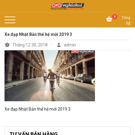
Skip
to
Không chỉ là xe đạp, đó còn là công nghệ
content
Xe đạp Nhật Nghĩa Hải
0
Tổng
0
₫
Xe đạp Nhật Bản thế hệ mới 2019 3
Tháng 12 30, 2018
admin
Xe đạp Nhật Bản thế hệ mới 2019 3
TƯ VẤN BÁN HÀNG