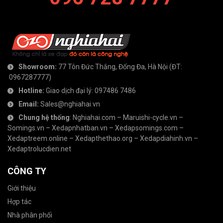
Showroom:
77 Tôn Đức Thắng, Đống Đa, Hà Nội
(ĐT:
0967287777
)
Hotline:
Giao dịch đại lý:
097486 7486
Email:
Sales@nghiahai.vn
Chung hệ thống
:
Nghiahai.com
–
Maruishi-cycle.vn
–
Somings.vn
–
Xedapnhatban.vn
–
Xedapsomings.com
–
Xedaptreem.online
–
Xedapthethao.org
–
Xedapdiahinh.vn
–
Xedaptrolucdien.net
CÔNG TY
Giới thiệu
Hợp tác
Nhà phân phối