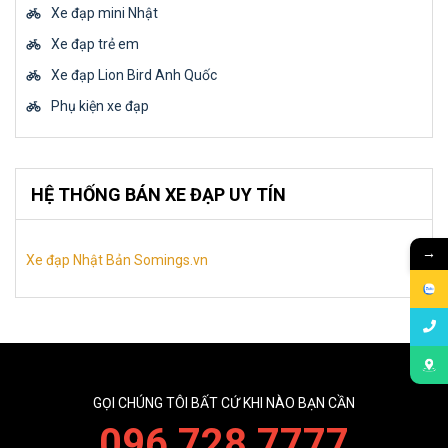
Xe đạp mini Nhật
Xe đạp trẻ em
Xe đạp Lion Bird Anh Quốc
Phụ kiện xe đạp
HỆ THỐNG BÁN XE ĐẠP UY TÍN
→
Xe đạp Nhật Bản Somings.vn
GỌI CHÚNG TÔI BẤT CỨ KHI NÀO BẠN CẦN
096 728 7777