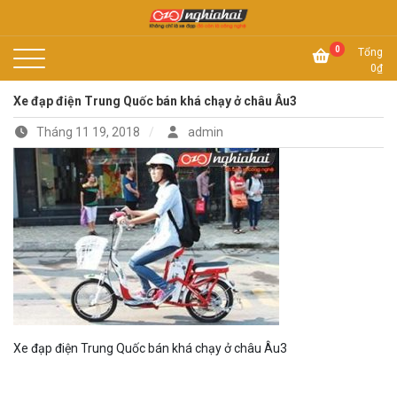
Skip
to
Không chỉ là xe đạp, đó còn là công nghệ
content
Xe đạp Nhật Nghĩa Hải
0
Tổng
0
₫
Xe đạp điện Trung Quốc bán khá chạy ở châu Âu3
Tháng 11 19, 2018
admin
Xe đạp điện Trung Quốc bán khá chạy ở châu Âu3