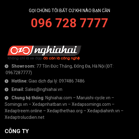
GỌI CHÚNG TÔI BẤT CỨ KHI NÀO BẠN CẦN
096 728 7777
Showroom:
77 Tôn Đức Thắng, Đống Đa, Hà Nội
(ĐT:
0967287777
)
Hotline:
Giao dịch đại lý:
097486 7486
Email:
Sales@nghiahai.vn
Chung hệ thống
:
Nghiahai.com
–
Maruishi-cycle.vn
–
Somings.vn
–
Xedapnhatban.vn
–
Xedapsomings.com
–
Xedaptreem.online
–
Xedapthethao.org
–
Xedapdiahinh.vn
–
Xedaptrolucdien.net
CÔNG TY