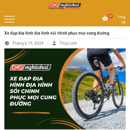
Skip
to
Không chỉ là xe đạp, đó còn là công nghệ
content
Xe đạp Nhật Nghĩa Hải
0
Tổng
0
₫
Xe đạp địa hình địa hình sỏi chinh phục mọi cung đường
Tháng 6 19, 2024
Thùy Linh