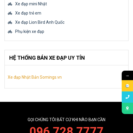
Xe đạp mini Nhật
Xe đạp trẻ em
Xe đạp Lion Bird Anh Quốc
Phụ kiện xe đạp
HỆ THỐNG BÁN XE ĐẠP UY TÍN
→
Xe đạp Nhật Bản Somings.vn
GỌI CHÚNG TÔI BẤT CỨ KHI NÀO BẠN CẦN
096 728 7777