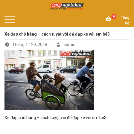
Skip
to
Không chỉ là xe đạp, đó còn là công nghệ
content
Xe đạp Nhật Nghĩa Hải
0
Tổng
0
₫
Xe đạp chở hàng – cách tuyệt vời để đạp xe với em bé3
Tháng 11 20, 2018
admin
Xe đạp chở hàng – cách tuyệt vời để đạp xe với em bé3