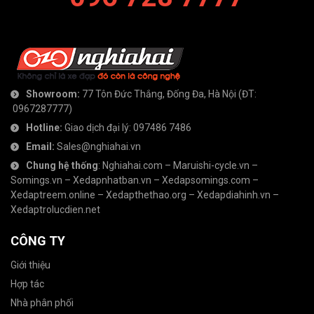
Showroom:
77 Tôn Đức Thắng, Đống Đa, Hà Nội
(ĐT:
0967287777
)
Hotline:
Giao dịch đại lý:
097486 7486
Email:
Sales@nghiahai.vn
Chung hệ thống
:
Nghiahai.com
–
Maruishi-cycle.vn
–
Somings.vn
–
Xedapnhatban.vn
–
Xedapsomings.com
–
Xedaptreem.online
–
Xedapthethao.org
–
Xedapdiahinh.vn
–
Xedaptrolucdien.net
CÔNG TY
Giới thiệu
Hợp tác
Nhà phân phối