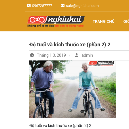
Skip
0967287777
sale@nghiahai.com
to
content
TRANG CHỦ
GI
Không chỉ là xe đạp, đó còn là
Xe đạp Nhật
công nghệ
Độ tuổi và kích thước xe (phần 2) 2
Nghĩa Hải
Tháng 1 3, 2019
admin
Độ tuổi và kích thước xe (phần 2) 2