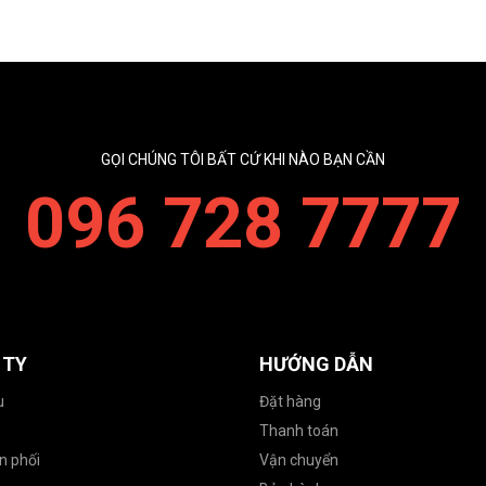
GỌI CHÚNG TÔI BẤT CỨ KHI NÀO BẠN CẦN
096 728 7777
 TY
HƯỚNG DẪN
u
Đặt hàng
Thanh toán
n phối
Vận chuyển