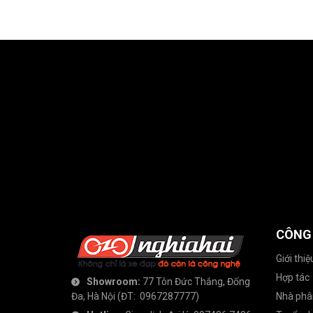
CÔNG
Giới thiệ
Hợp tác
Showroom:
77 Tôn Đức Thắng, Đống
Đa, Hà Nội
(ĐT:
0967287777
)
Nhà phâ