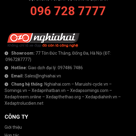
096 728 7777
Showroom:
77 Tôn Đức Thắng, Đống Đa, Hà Nội
(ĐT:
0967287777
)
Hotline:
Giao dịch đại lý:
097486 7486
Email:
Sales@nghiahai.vn
Chung hệ thống
:
Nghiahai.com
–
Maruishi-cycle.vn
–
Somings.vn
–
Xedapnhatban.vn
–
Xedapsomings.com
–
Xedaptreem.online
–
Xedapthethao.org
–
Xedapdiahinh.vn
–
Xedaptrolucdien.net
CÔNG TY
Giới thiệu
Hợp tác