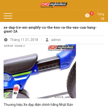
Skip
to
Không chỉ là xe đạp, đó còn là công nghệ
content
Xe đạp Nhật Nghĩa Hải
0
Tổng
0
₫
xe-dap-tre-em-amplify-co-the-keo-ra-thu-vao-cua-hang-
giant-2A
Tháng 11 21, 2018
admin
Thương hiệu Xe đạp điện chính hãng Nhật Bản