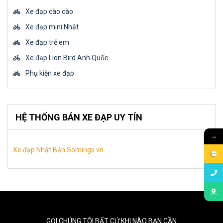
Xe đạp cào cào
Xe đạp mini Nhật
Xe đạp trẻ em
Xe đạp Lion Bird Anh Quốc
Phụ kiện xe đạp
HỆ THỐNG BÁN XE ĐẠP UY TÍN
→
Xe đạp Nhật Bản Somings.vn
GỌI CHÚNG TÔI BẤT CỨ KHI NÀO BẠN CẦN