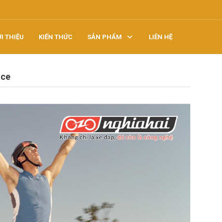
ỚI THIỆU
KIẾN THỨC
SẢN PHẨM
LIÊN HỆ
nce