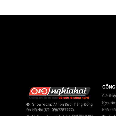
CÔNG
Giới thiệ
Hợp tác
Showroom:
77 Tôn Đức Thắng, Đống
Đa, Hà Nội
(ĐT:
0967287777
)
Nhà phâ