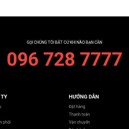
GỌI CHÚNG TÔI BẤT CỨ KHI NÀO BẠN CẦN
096 728 7777
 TY
HƯỚNG DẪN
u
Đặt hàng
Thanh toán
n phối
Vận chuyển