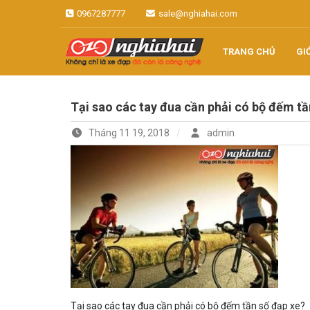
Skip
0967287777
sale@nghiahai.com
to
content
TRANG CHỦ
GI
Không chỉ là xe đạp, đó còn là
Xe đạp Nhật
công nghệ
Tại sao các tay đua cần phải có bộ đếm tầ
Nghĩa Hải
Tháng 11 19, 2018
admin
Tại sao các tay đua cần phải có bộ đếm tần số đạp xe?