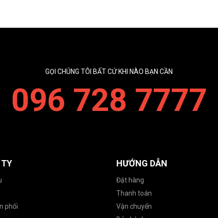
GỌI CHÚNG TÔI BẤT CỨ KHI NÀO BẠN CẦN
096 728 7777
 TY
HƯỚNG DẪN
u
Đặt hàng
Thanh toán
n phối
Vận chuyển