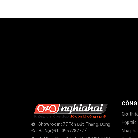
CÔNG
Giới thiệ
Hợp tác
Showroom:
77 Tôn Đức Thắng, Đống
Đa, Hà Nội
(ĐT:
0967287777
)
Nhà phâ