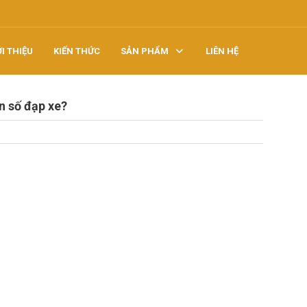
ỚI THIỆU
KIẾN THỨC
SẢN PHẨM
LIÊN HỆ
n số đạp xe?