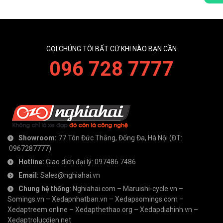
GỌI CHÚNG TÔI BẤT CỨ KHI NÀO BẠN CẦN
096 728 7777
Showroom:
77 Tôn Đức Thắng, Đống Đa, Hà Nội
(ĐT:
0967287777
)
Hotline:
Giao dịch đại lý:
097486 7486
Email:
Sales@nghiahai.vn
Chung hệ thống
:
Nghiahai.com
–
Maruishi-cycle.vn
–
Somings.vn
–
Xedapnhatban.vn
–
Xedapsomings.com
–
Xedaptreem.online
–
Xedapthethao.org
–
Xedapdiahinh.vn
–
Xedaptrolucdien.net