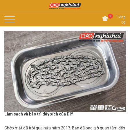
Skip
to
Không chỉ là xe đạp, đó còn là công nghệ
content
Xe đạp Nhật Nghĩa Hải
0
Tổng
0
₫
Làm sạch và bảo trì dây xích của DIY
Chớp mắt đã trôi qua nửa năm 2017. Bạn đã bao giờ quan tâm đến