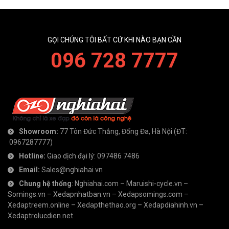
GỌI CHÚNG TÔI BẤT CỨ KHI NÀO BẠN CẦN
096 728 7777
Showroom:
77 Tôn Đức Thắng, Đống Đa, Hà Nội
(ĐT:
0967287777
)
Hotline:
Giao dịch đại lý:
097486 7486
Email:
Sales@nghiahai.vn
Chung hệ thống
:
Nghiahai.com
–
Maruishi-cycle.vn
–
Somings.vn
–
Xedapnhatban.vn
–
Xedapsomings.com
–
Xedaptreem.online
–
Xedapthethao.org
–
Xedapdiahinh.vn
–
Xedaptrolucdien.net