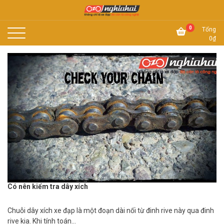
Skip
to
Không chỉ là xe đạp, đó còn là công nghệ
content
Xe đạp Nhật Nghĩa Hải
0
Tổng
0
₫
Có nên kiểm tra dây xích
Chuỗi dây xích xe đạp là một đoạn dài nối từ đinh rive này qua đinh
rive kia. Khi tính toán…