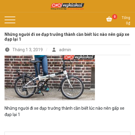
Skip
to
Không chỉ là xe đạp, đó còn là công nghệ
content
Xe đạp Nhật Nghĩa Hải
0
Tổng
0
₫
Những người đi xe đạp trưởng thành cần biết lúc nào nên gấp xe
đạp lại 1
Tháng 1 3, 2019
admin
Những người đi xe đạp trưởng thành cần biết lúc nào nên gấp xe
đạp lại 1