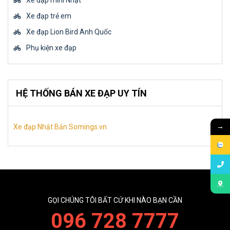
Xe đạp mini Nhật
Xe đạp trẻ em
Xe đạp Lion Bird Anh Quốc
Phụ kiện xe đạp
HỆ THỐNG BÁN XE ĐẠP UY TÍN
→
Xe đạp Nhật Bản Somings.vn
GỌI CHÚNG TÔI BẤT CỨ KHI NÀO BẠN CẦN
096 728 7777