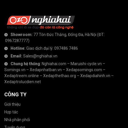
Showroom:
77 Tôn Đức Thắng, Đống Đa, Hà Nội
(ĐT:
0967287777
)
Hotline:
Giao dịch đại lý:
097486 7486
Email:
Sales@nghiahai.vn
Chung hệ thống
:
Nghiahai.com
–
Maruishi-cycle.vn
–
Somings.vn
–
Xedapnhatban.vn
–
Xedapsomings.com
–
Xedaptreem.online
–
Xedapthethao.org
–
Xedapdiahinh.vn
–
Xedaptrolucdien.net
CÔNG TY
Giới thiệu
Hợp tác
Nhà phân phối
Tuyển dụng