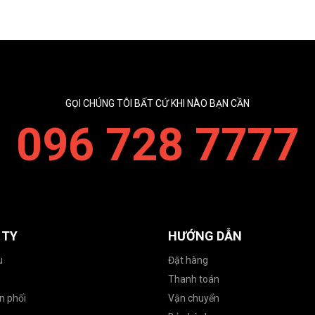
GỌI CHÚNG TÔI BẤT CỨ KHI NÀO BẠN CẦN
096 728 7777
 TY
HƯỚNG DẪN
u
Đặt hàng
Thanh toán
n phối
Vận chuyển