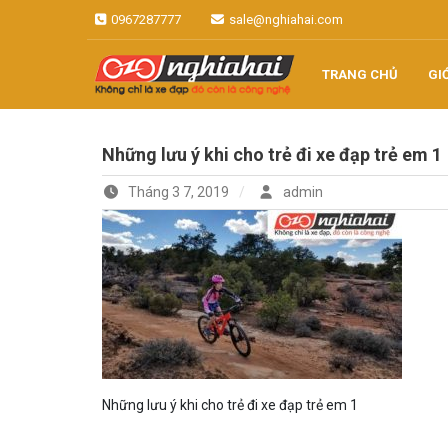
Skip
0967287777
sale@nghiahai.com
to
content
TRANG CHỦ
GI
Không chỉ là xe đạp, đó còn là
Xe đạp Nhật
công nghệ
Những lưu ý khi cho trẻ đi xe đạp trẻ em 1
Nghĩa Hải
Tháng 3 7, 2019
admin
Những lưu ý khi cho trẻ đi xe đạp trẻ em 1