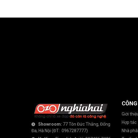
CÔNG
Giới thiệ
Hợp tác
Showroom:
77 Tôn Đức Thắng, Đống
Đa, Hà Nội
(ĐT:
0967287777
)
Nhà phâ