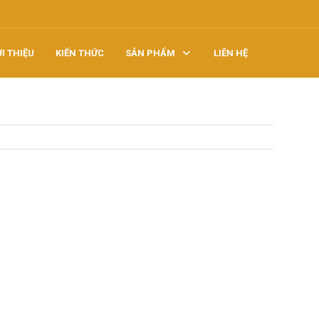
ỚI THIỆU
KIẾN THỨC
SẢN PHẨM
LIÊN HỆ