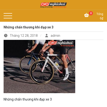
Skip
to
Không chỉ là xe đạp, đó còn là công nghệ
content
Xe đạp Nhật Nghĩa Hải
0
Tổng
0
₫
Những chấn thương khi đạp xe 3
Tháng 12 28, 2018
admin
Những chấn thương khi đạp xe 3