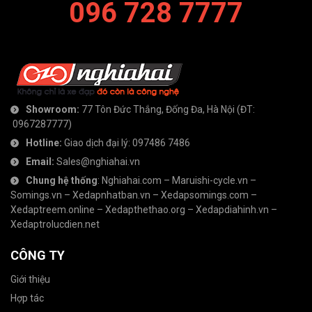
096 728 7777
Showroom:
77 Tôn Đức Thắng, Đống Đa, Hà Nội
(ĐT:
0967287777
)
Hotline:
Giao dịch đại lý:
097486 7486
Email:
Sales@nghiahai.vn
Chung hệ thống
:
Nghiahai.com
–
Maruishi-cycle.vn
–
Somings.vn
–
Xedapnhatban.vn
–
Xedapsomings.com
–
Xedaptreem.online
–
Xedapthethao.org
–
Xedapdiahinh.vn
–
Xedaptrolucdien.net
CÔNG TY
Giới thiệu
Hợp tác