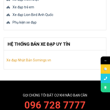
Xe đạp trẻ em
Xe đạp Lion Bird Anh Quốc
Phụ kiện xe đạp
HỆ THỐNG BÁN XE ĐẠP UY TÍN
→
Xe đạp Nhật Bản Somings.vn
GỌI CHÚNG TÔI BẤT CỨ KHI NÀO BẠN CẦN
096 728 7777