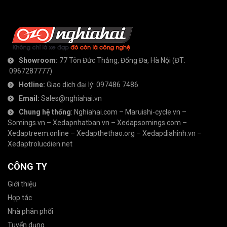
Showroom:
77 Tôn Đức Thắng, Đống Đa, Hà Nội
(ĐT:
0967287777
)
Hotline:
Giao dịch đại lý:
097486 7486
Email:
Sales@nghiahai.vn
Chung hệ thống
:
Nghiahai.com
–
Maruishi-cycle.vn
–
Somings.vn
–
Xedapnhatban.vn
–
Xedapsomings.com
–
Xedaptreem.online
–
Xedapthethao.org
–
Xedapdiahinh.vn
–
Xedaptrolucdien.net
CÔNG TY
Giới thiệu
Hợp tác
Nhà phân phối
Tuyển dụng