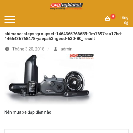
Skip
to
Không chỉ là xe đạp, đó còn là công nghệ
content
Xe đạp Nhật Nghĩa Hải
0
Tổng
0
₫
shimano-steps-groupset-1464365766689-1m7697raa17bd-
1466436768478-yaepa53ngecd-630-80_result
Tháng 3 20, 2018
admin
Nên mua xe đạp điện nào