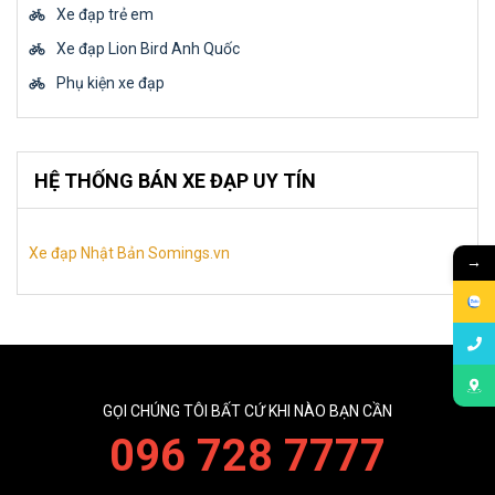
Xe đạp trẻ em
Xe đạp Lion Bird Anh Quốc
Phụ kiện xe đạp
HỆ THỐNG BÁN XE ĐẠP UY TÍN
Xe đạp Nhật Bản Somings.vn
→
GỌI CHÚNG TÔI BẤT CỨ KHI NÀO BẠN CẦN
096 728 7777