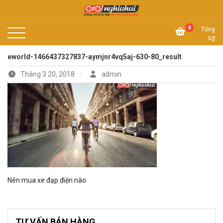
Skip
to
Không chỉ là xe đạp, đó còn là công nghệ
content
Xe đạp Nhật Nghĩa Hải
0
Tổng
0
₫
eworld-1466437327837-aymjnr4vq5aj-630-80_result
Tháng 3 20, 2018
admin
Nên mua xe đạp điện nào
TƯ VẤN BÁN HÀNG