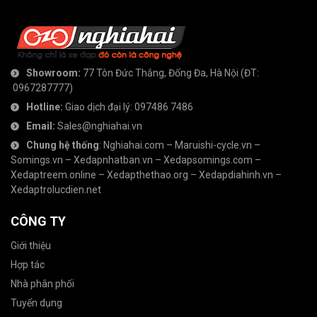
Showroom:
77 Tôn Đức Thắng, Đống Đa, Hà Nội
(ĐT:
0967287777
)
Hotline:
Giao dịch đại lý:
097486 7486
Email:
Sales@nghiahai.vn
Chung hệ thống
:
Nghiahai.com
–
Maruishi-cycle.vn
–
Somings.vn
–
Xedapnhatban.vn
–
Xedapsomings.com
–
Xedaptreem.online
–
Xedapthethao.org
–
Xedapdiahinh.vn
–
Xedaptrolucdien.net
CÔNG TY
Giới thiệu
Hợp tác
Nhà phân phối
Tuyển dụng