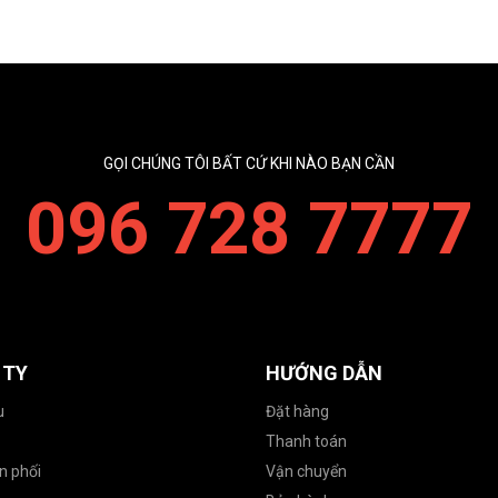
GỌI CHÚNG TÔI BẤT CỨ KHI NÀO BẠN CẦN
096 728 7777
 TY
HƯỚNG DẪN
u
Đặt hàng
Thanh toán
n phối
Vận chuyển