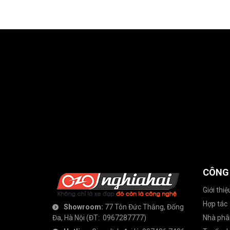
CÔNG
Giới thiệ
Hợp tác
Showroom:
77 Tôn Đức Thắng, Đống
Đa, Hà Nội
(ĐT:
0967287777
)
Nhà phâ