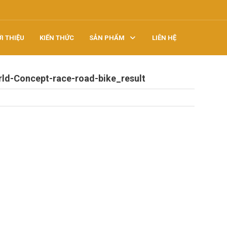
ỚI THIỆU
KIẾN THỨC
SẢN PHẨM
LIÊN HỆ
orld-Concept-race-road-bike_result