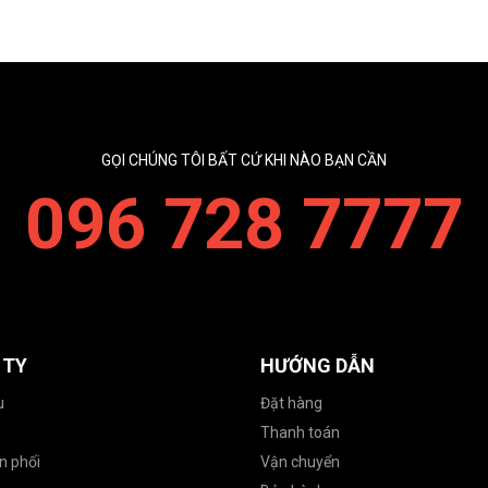
GỌI CHÚNG TÔI BẤT CỨ KHI NÀO BẠN CẦN
096 728 7777
 TY
HƯỚNG DẪN
u
Đặt hàng
Thanh toán
n phối
Vận chuyển