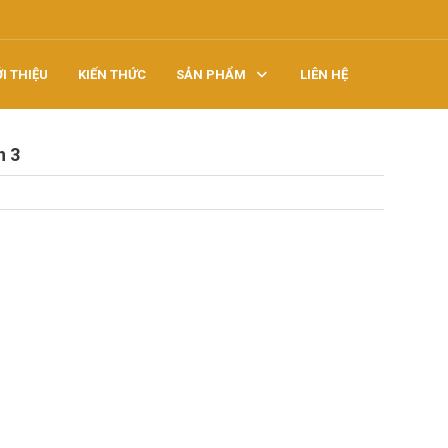
ỚI THIỆU
KIẾN THỨC
SẢN PHẨM
LIÊN HỆ
n 3