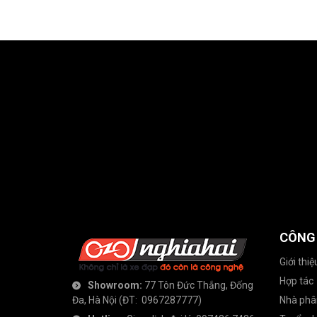
CÔNG
Giới thiệ
Hợp tác
Showroom:
77 Tôn Đức Thắng, Đống
Đa, Hà Nội
(ĐT:
0967287777
)
Nhà phâ