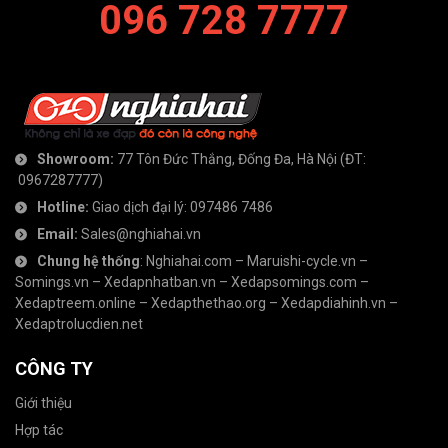
096 728 7777
Showroom:
77 Tôn Đức Thắng, Đống Đa, Hà Nội
(ĐT:
0967287777
)
Hotline:
Giao dịch đại lý:
097486 7486
Email:
Sales@nghiahai.vn
Chung hệ thống
:
Nghiahai.com
–
Maruishi-cycle.vn
–
Somings.vn
–
Xedapnhatban.vn
–
Xedapsomings.com
–
Xedaptreem.online
–
Xedapthethao.org
–
Xedapdiahinh.vn
–
Xedaptrolucdien.net
CÔNG TY
Giới thiệu
Hợp tác