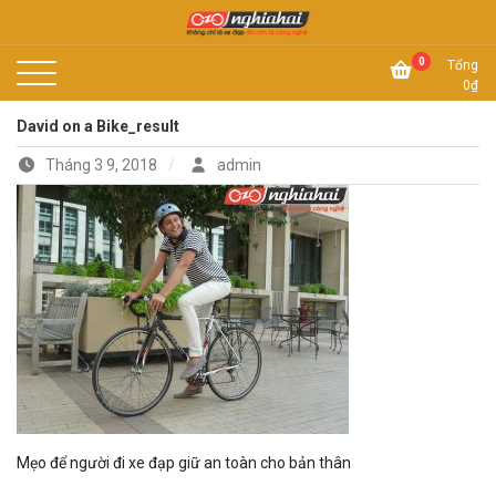
Skip
to
Không chỉ là xe đạp, đó còn là công nghệ
content
Xe đạp Nhật Nghĩa Hải
0
Tổng
0
₫
David on a Bike_result
Tháng 3 9, 2018
admin
Mẹo để người đi xe đạp giữ an toàn cho bản thân