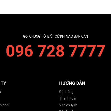
GỌI CHÚNG TÔI BẤT CỨ KHI NÀO BẠN CẦN
096 728 7777
 TY
HƯỚNG DẪN
u
Đặt hàng
Thanh toán
n phối
Vận chuyển