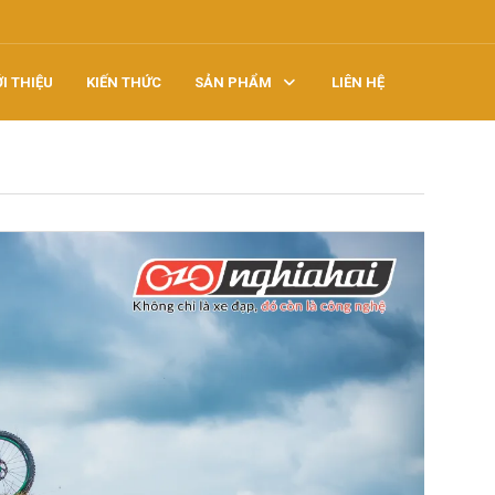
ỚI THIỆU
KIẾN THỨC
SẢN PHẨM
LIÊN HỆ