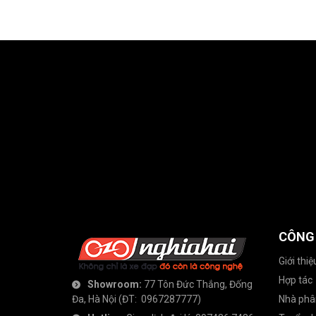
CÔNG
Giới thiệ
Hợp tác
Showroom:
77 Tôn Đức Thắng, Đống
Đa, Hà Nội
(ĐT:
0967287777
)
Nhà phâ